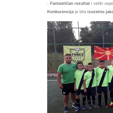
-
Fantastičan rezultat
i veliki usp
Konkurencija
je bila
izuzetno jak