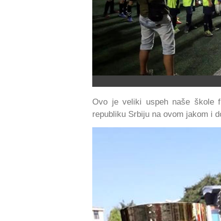
Ovo je veliki uspeh naše škole 
republiku Srbiju na ovom jakom i d