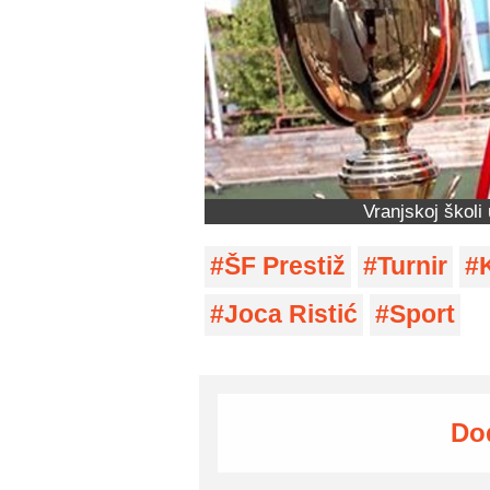
Vranjskoj školi
ŠF Prestiž
Turnir
Joca Ristić
Sport
Do