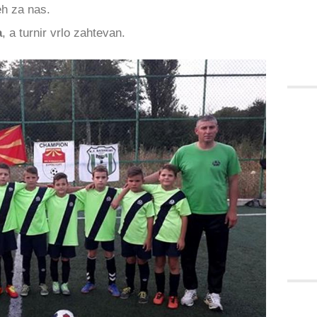
eh za nas.
a
, a turnir vrlo zahtevan.