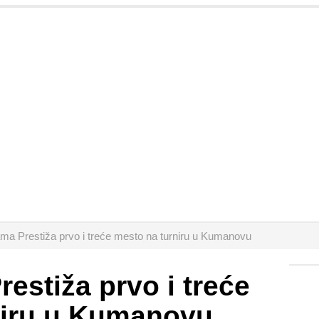
ama Prestiža prvo i treće mesto na turniru u Kumanovu
estiža prvo i treće
niru u Kumanovu