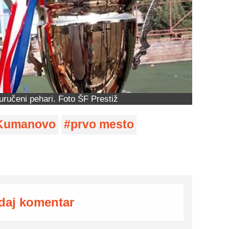
 uručeni pehari. Foto ŠF Prestiž
Kumanovo
prvo mesto
daj komentar