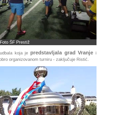
Foto ŠF Prestiž
predstavljala grad Vranje
fudbala koja je
i
obro organizovanom turniru - zaključuje Ristić.