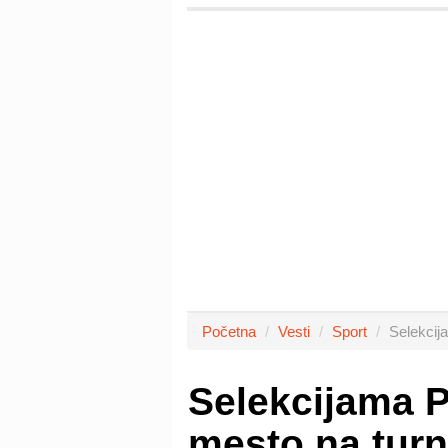
Početna
Vesti
Sport
Selekcij
Selekcijama Pr
mesto na tur