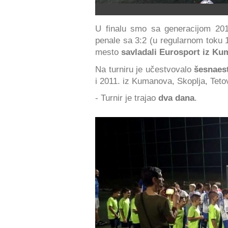
U finalu smo sa generacijom 201
penale sa 3:2 (u regularnom toku 
mesto
savladali Eurosport iz K
Na turniru je učestvovalo
šesnaes
i 2011. iz Kumanova, Skoplja, Tetova
- Turnir je trajao
dva dana
.