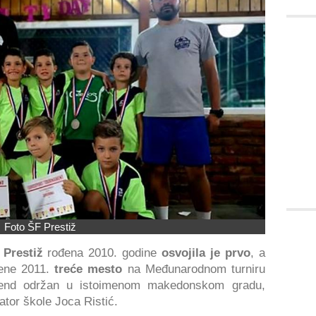
Foto ŠF Prestiž
 Prestiž
rođena 2010. godine
osvojila je prvo
, a
ene 2011.
treće mesto
na Međunarodnom turniru
kend održan u istoimenom makedonskom gradu,
ator škole Joca Ristić.