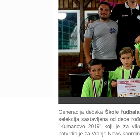
Generacija dečaka
Škole fudbala
selekcija sastavljena od dece rođ
"Kumanovo 2019" koji je za vi
potvrdio je za Vranje News koordin