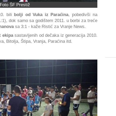
Foto ŠF Prestiž
0. bili
bolji od Vuka iz Paraćina
, pobedivši na
1:1), dok samo sa godištem 2011. u borbi za treće
umanova
sa 3:1 - kaže Ristić za Vranje News.
t ekipa
sastavljenih od dečaka iz generacija 2010.
, Bitolja, Štipa, Vranja, Paraćina itd.