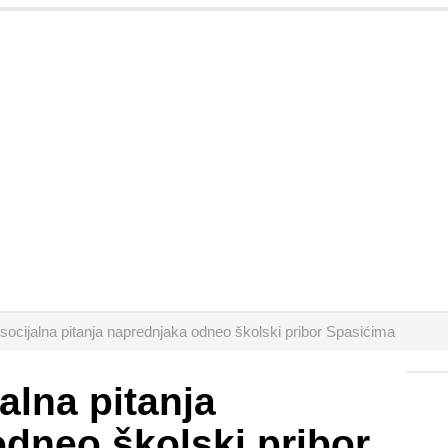
socijalna pitanja naprednjaka odneo školski pribor Spasićima
alna pitanja
dneo školski pribor