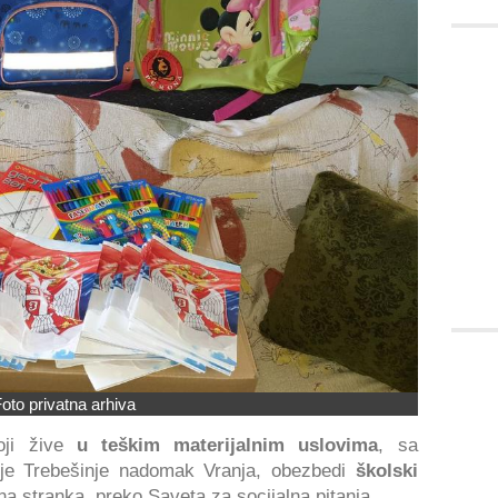
oto privatna arhiva
oji žive
u teškim materijalnim uslovima
, sa
 Trebešinje nadomak Vranja, obezbedi
školski
 stranka, preko Saveta za socijalna pitanja.