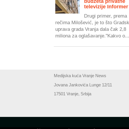
budžeta privatne
televizije Informer
Drugi primer, prema
rečima Milošević, je to što Grads
uprava grada Vranja dala čak 2,8
miliona za oglašavanje."Kakvo o..
Medijska kuća Vranje News
Jovana Jankovića Lunge 12/11
17501 Vranje, Srbija