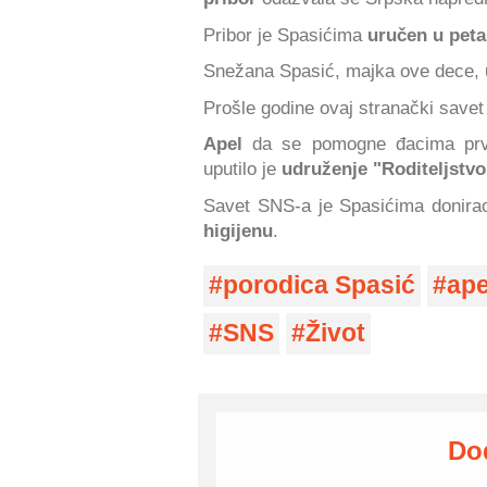
Pribor je Spasićima
uručen u peta
Snežana Spasić, majka ove dece,
Prošle godine ovaj stranački save
Apel
da se pomogne đacima prvo
uputilo je
udruženje "Roditeljstv
Savet SNS-a je Spasićima donira
higijenu
.
porodica Spasić
ape
SNS
Život
Do