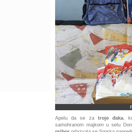
F
Apelu da se za
troje đaka
, k
samohranom majkom u selu Donje
pribor
odazvala se Srpska napredna