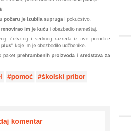
k
.
u požaru je izubila supruga
i pokućstvo.
t
renovirao im je kuću
i obezbedio nameštaj.
g, četvrtog i sedmog razreda iz ove porodice
o plus"
koje im je obezbedilo udžbenike.
o paket
prehrambenih proizvoda i sredstava za
l
pomoć
školski pribor
daj komentar