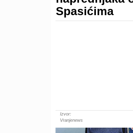
Spasićima
Izvor:
Vranjenews