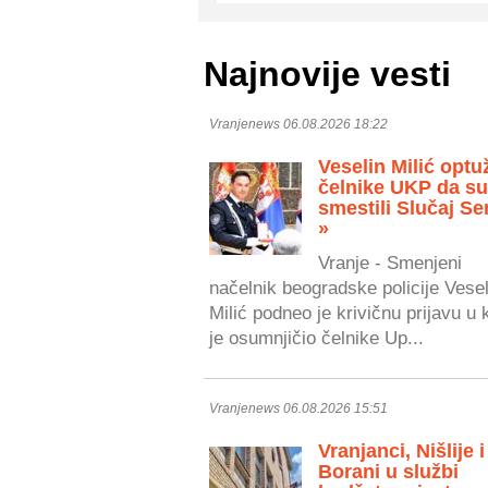
Najnovije vesti
Vranjenews 06.08.2026 18:22
Veselin Milić optu
čelnike UKP da s
smestili Slučaj Se
»
Vranje - Smenjeni
načelnik beogradske policije Vesel
Milić podneo je krivičnu prijavu u 
je osumnjičio čelnike Up...
Vranjenews 06.08.2026 15:51
Vranjanci, Nišlije i
Borani u službi