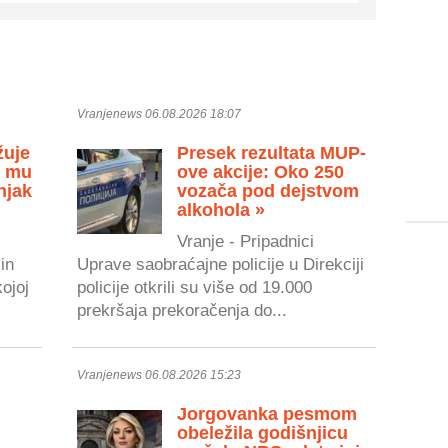
Vranjenews 06.08.2026 18:07
žuje
Presek rezultata MUP-
u mu
ove akcije: Oko 250
njak
vozača pod dejstvom
alkohola »
Vranje - Pripadnici
in
Uprave saobraćajne policije u Direkciji
kojoj
policije otkrili su više od 19.000
prekršaja prekoračenja do...
Vranjenews 06.08.2026 15:23
Jorgovanka pesmom
obeležila godišnjicu