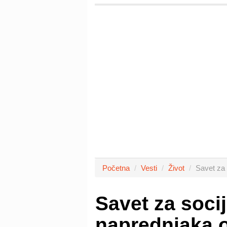
Početna
Vesti
Život
Savet za 
Savet za socij
naprednjaka o