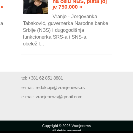
na čelu NBS, plata joj
 »
je 750.000 »
Vranje - Jorgovanka
ka
Tabaković, guvernerka Narodne banke
Srbije (NBS) i dugogodišnja
.
funkcionerka SRS-a i SNS-a,
obeležil...
tel: +381 62 851 8881
e-mail:
redakcija@vranjenews.rs
e-mail:
vranjenews@gmail.com
Copyright © 2026 Vranjenews
All rights reserved