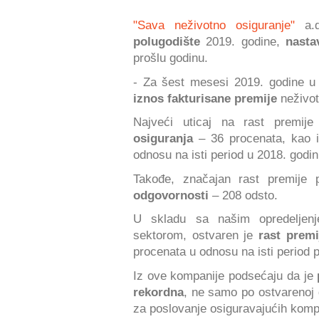
"Sava neživotno osiguranje"
a.d
polugodište
2019. godine,
nasta
prošlu godinu.
- Za šest mesesi 2019. godine u 
iznos fakturisane premije
neživot
Najveći uticaj na rast premi
osiguranja
– 36 procenata, kao i
odnosu na isti period u 2018. godin
Takođe, značajan rast premije
odgovornosti
– 208 odsto.
U skladu sa našim opredeljenj
sektorom, ostvaren je
rast prem
procenata u odnosu na isti period 
Iz ove kompanije podsećaju da je
rekordna
, ne samo po ostvarenoj 
za poslovanje osiguravajućih komp