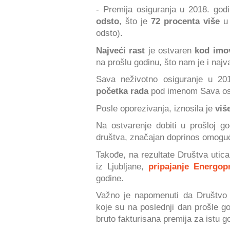
- Premija osiguranja u 2018. go
odsto
, što je
72 procenta više
u 
odsto).
Najveći rast
je ostvaren
kod imov
na prošlu godinu, što nam je i najvaž
Sava neživotno osiguranje u 201
početka rada
pod imenom Sava os
Posle oporezivanja, iznosila je
viš
Na ostvarenje dobiti u prošloj go
društva, značajan doprinos omoguć
Takođe, na rezultate Društva utic
iz Ljubljane,
pripajanje Energop
godine.
Važno je napomenuti da Društvo
koje su na poslednji dan prošle g
bruto fakturisana premija za istu g