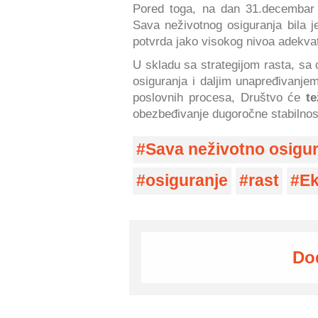
Pored toga, na dan 31.decembar
Sava neživotnog osiguranja bila 
potvrda jako visokog nivoa adekvat
U skladu sa strategijom rasta, sa 
osiguranja i daljim unapređivanjem
poslovnih procesa, Društvo će
te
obezbeđivanje dugoročne stabilnost
Sava neživotno osigu
osiguranje
rast
Ek
Do