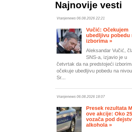
Najnovije vesti
Vranjenews 06.08.2026 22:21
Vučić: Očekujem
ubedljivu pobedu
izborima »
Aleksandar Vučić, čl
SNS-a, izjavio je u
četvrtak da na predstojeći izborim
očekuje ubedljivu pobedu na nivou
Sr...
Vranjenews 06.08.2026 18:07
Presek rezultata 
ove akcije: Oko 2
vozača pod dejst
alkohola »