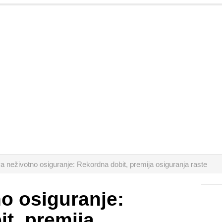
a neživotno osiguranje: Rekordna dobit, premija osiguranja raste
o osiguranje:
t, premija