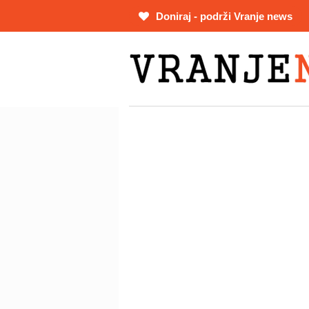
Skip
Doniraj - podrži Vranje news
to
main
content