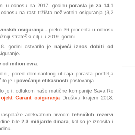
dini u odnosu na 2017. godinu
porasla je za 14,1
odnosu na rast tržišta neživotnih osiguranja (8,2
inskih osiguranja
- preko 36 procenta u odnosu
niji strateški cilj i u 2019. godini.
8. godini ostvarilo je
najveći iznos dobiti od
iguranje.
e od milion evra
.
dini, pored dominantnog uticaja porasta portfelja
ilo je i
povećanje efikasnosti
poslovanja.
alo je i, odlukom naše matične kompanije Sava Re
rojekt Garant osiguranja
Društvu krajem 2018.
 raspolaže adekvatnim nivoom
tehničkih rezervi
odine bile
2,3 milijarde dinara
, koliko je iznosila i
odinu.