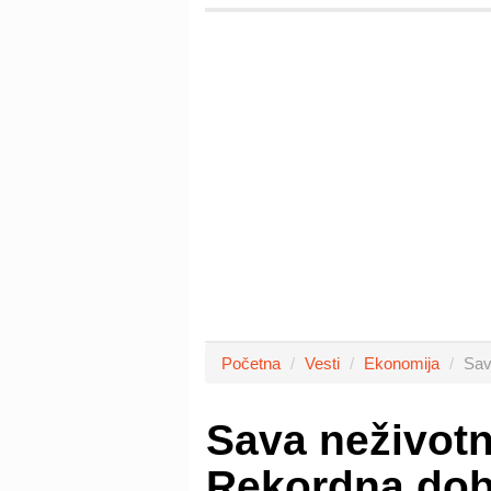
Početna
Vesti
Ekonomija
Sav
Sava neživotn
Rekordna dobi