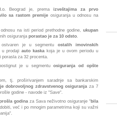
.o. Beograd je, prema
izveštajima za prvo
vilo sa rastom premije
osiguranja u odnosu na
odnosu na isti period prethodne godine,
ukupan
nih osiguranja
porastao je za 10 odsto
.
je ostvaren je u segmentu
ostalih imovinskih
 u prodaji
auto kaska
koja je u ovom periodu u
i porasla za 32 procenta.
 postignut je u segmentu
osiguranja od opšte
em, tj. proširivanjem saradnje sa bankarskim
ije dobrovoljnog zdravstvenog osiguranja
za 7
prošle godine - navode iz "Save".
prošla godina
za Sava neživotno osiguranje "
bila
dobiti, već i po mnogim parametrima koji su važni
anija".