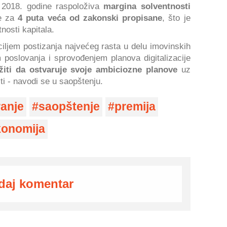
 2018. godine raspoloživa
margina solventnosti
je za
4 puta veća od zakonski propisane
, što je
nosti kapitala.
ciljem postizanja najvećeg rasta u delu imovinskih
 poslovanja i sprovođenjem planova digitalizacije
žiti da ostvaruje svoje ambiciozne planove
uz
i - navodi se u saopštenju.
ranje
saopštenje
premija
onomija
daj komentar