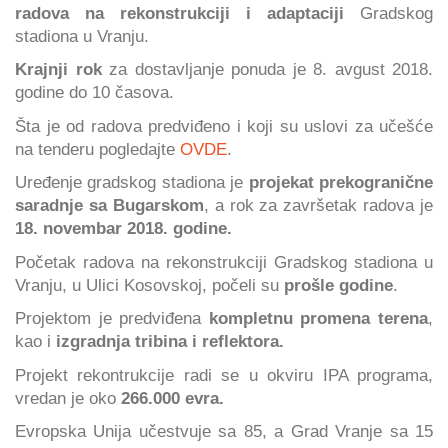
radova na rekonstrukciji i adaptaciji
Gradskog
stadiona u Vranju.
Krajnji rok
za dostavljanje ponuda je 8. avgust 2018.
godine do 10 časova.
Šta je od radova predviđeno i koji su uslovi za učešće
na tenderu pogledajte
OVDE
.
Uređenje gradskog stadiona je
projekat prekogranične
saradnje sa Bugarskom
, a rok za završetak radova je
18. novembar 2018. godine.
Početak radova na rekonstrukciji Gradskog stadiona u
Vranju, u Ulici Kosovskoj, počeli su
prošle godine
.
Projektom je predviđena
kompletnu promena terena
,
kao i
izgradnja tribina i reflektora.
Projekt rekontrukcije radi se u okviru IPA programa,
vredan je oko
266.000 evra.
Evropska Unija učestvuje sa 85, a Grad Vranje sa 15