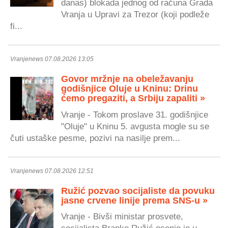
danas) blokada jednog od računa Grada
Vranja u Upravi za Trezor (koji podleže
fi...
Vranjenews 07.08.2026 13:05
Govor mržnje na obeležavanju
godišnjice Oluje u Kninu: Drinu
ćemo pregaziti, a Srbiju zapaliti »
Vranje - Tokom proslave 31. godišnjice
"Oluje" u Kninu 5. avgusta mogle su se
čuti ustaške pesme, pozivi na nasilje prem...
Vranjenews 07.08.2026 12:51
Ružić pozvao socijaliste da povuku
jasne crvene linije prema SNS-u »
Vranje - Bivši ministar prosvete,