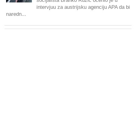
socijalista Branko Ružić ocenio je u
intervjuu za austrijsku agenciju APA da bi
naredn...