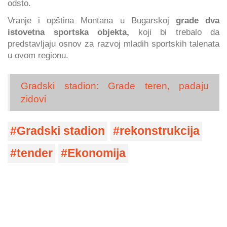
odsto.
Vranje i opština Montana u Bugarskoj
grade dva
istovetna sportska objekta,
koji bi trebalo da
predstavljaju osnov za razvoj mladih sportskih talenata
u ovom regionu.
Gradski stadion: Grade teren, padaju
zidovi
Gradski stadion
rekonstrukcija
tender
Ekonomija