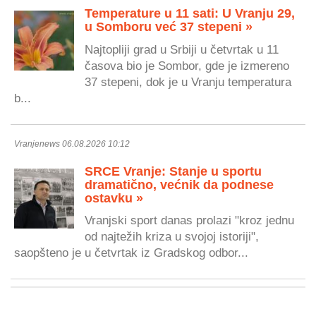
Temperature u 11 sati: U Vranju 29,
u Somboru već 37 stepeni »
Najtopliji grad u Srbiji u četvrtak u 11
časova bio je Sombor, gde je izmereno
37 stepeni, dok je u Vranju temperatura
b...
Vranjenews 06.08.2026 10:12
SRCE Vranje: Stanje u sportu
dramatično, većnik da podnese
ostavku »
Vranjski sport danas prolazi "kroz jednu
od najtežih kriza u svojoj istoriji",
saopšteno je u četvrtak iz Gradskog odbor...