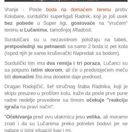
Vranje - Posle
boda na domaćem terenu
protiv
Kolubare, surdulički superligaš Radnik, koji je još uvek
bez pobede
u Super ligi,
gostovaće
na "vrućem"
terenu
u Lučanima
, tamošnjoj
Mladosti
.
Surduličani su u nezavidnom položaju na tabeli,
pretposlednji su petnaesti
sa samo 2 boda iz pet kola
(ispod njih je samo kruševački Napredak sa bodom).
Surdulički tim ima
dva remija i tri poraza
, Lučanci su
sa potpuno
istim skorom
, ali će u predstojećem meču
biti
domaćini
što ima donekle daje prednost.
Dragan Radojičić, šef stručnog štaba Radnika, koji je
ekipu preuzeo u prošlom kolu, kaže da posle prve pune
radne nedelje provedene sa timom
očekuje "reakciju
igrača
na pravi način".
"
Očekivanja
pred ovu utakmicu jesu
velika
, ali moramo
znati i da su Lučanima preko potrebni bodovi jer se
nalaze u istoj situaciji kao i mi.