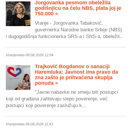
Jorgovanka pesmom obeležila
godišnjicu na čelu NBS, plata joj je
750.000 »
Vranje - Jorgovanka Tabaković,
guvernerka Narodne banke Srbije (NBS)
i dugogodišnja funkcionerka SRS-a i SNS-a, obeležil...
Vranjenews 06.08.2026 12:04
Trajković Bogdanov o sanaciji
Haremluka: Javnost ima pravo da
zna zašto je prihvaćena skuplja
ponuda »
"Javne nabavke ne smeju biti postupci
koji od građana zahtevaju slepo poverenje, već
postupci koji poverenje zaslužuju k...
Vranjenews 06.08.2026 11:43