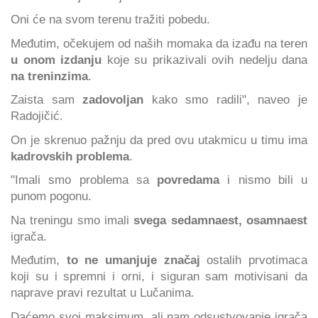
Oni će na svom terenu tražiti pobedu.
Međutim, očekujem od naših momaka da izađu na teren
u onom izdanju
koje su prikazivali ovih nedelju dana
na treninzima
.
Zaista sam
zadovoljan
kako smo radili", naveo je
Radojičić.
On je skrenuo pažnju da pred ovu utakmicu u timu ima
kadrovskih problema
.
"Imali smo problema sa
povredama
i nismo bili u
punom pogonu.
Na treningu smo imali
svega sedamnaest, osamnaest
igrača.
Međutim,
to ne umanjuje značaj
ostalih prvotimaca
koji su i spremni i orni, i siguran sam motivisani da
naprave pravi rezultat u Lučanima.
Daćemo svoj maksimum, ali nam odsustvovanje igrača