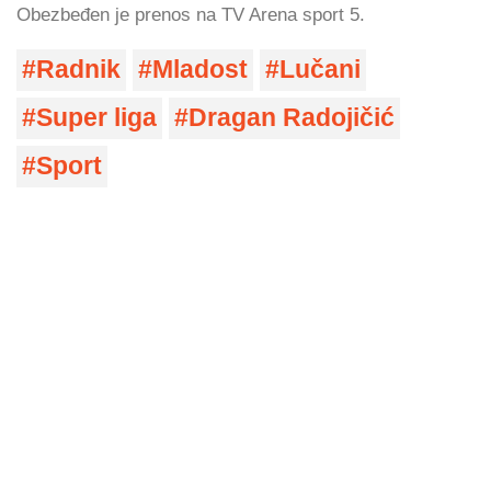
Obezbeđen je prenos na TV Arena sport 5.
Radnik
Mladost
Lučani
Super liga
Dragan Radojičić
Sport