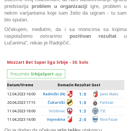
predstavlja
problem u organizaciji
igre, problem u
nekim varijantama koje sam želio da uigram - tu sam
bio sputan.
Očekujem, međutim, da i sa momcima sa kojima
raspolažemo ostvarimo
pozitivan rezultat
u
Lučanima", rekao je Radojičić.
On je dodao da očekuje
vrlo tešku
utakmicu.