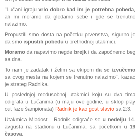
"Lučani igraju
vrlo dobro kad im je potrebna pobeda
,
ali mi moramo da gledamo sebe i gde se trenutno
nalazimo.
Propustili smo dosta na početku prvenstva, sigurno je
da smo
ispustili pobedu
u prethodnoj utakmici.
Moramo
da napavimo negde
brejk
i da započnemo beg
sa dna.
To nam je zadatak i želim sa ekipom
da se izvučemo
sa ovog mesta na kojem se trenutno nalazimo", kazao
je strateg Radnika.
U poslednjoj međusobnoj utakmici koju su dva tima
odigrala u Lučanima (u maju ove godine, u sklop play
out faze šampionata)
Radnik je kao gost slavio
sa 2:3.
Utakmica Mladost - Radnik odigraće se
u nedelju
14.
avgusta na stadionu u Lučanima, sa početkom u
19
časova
.