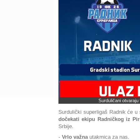
Surduličani otvaraju
Surdulički superligaš Radnik će 
dočekati ekipu Radničkog iz Pir
Srbije.
-
Vrlo važna
utakmica za nas.