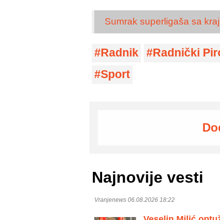
Sumrak superligaša sa krajn
Radnik
Radnički Pir
Sport
Do
Najnovije vesti
Vranjenews 06.08.2026 18:22
Veselin Milić optu