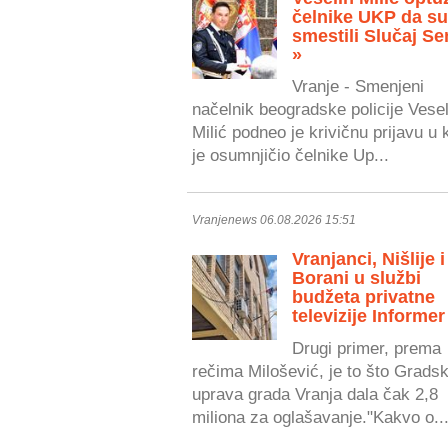
čelnike UKP da s
smestili Slučaj Se
»
Vranje - Smenjeni
načelnik beogradske policije Vesel
Milić podneo je krivičnu prijavu u 
je osumnjičio čelnike Up...
Vranjenews 06.08.2026 15:51
Vranjanci, Nišlije i
Borani u službi
budžeta privatne
televizije Informer
Drugi primer, prema
rečima Milošević, je to što Grads
uprava grada Vranja dala čak 2,8
miliona za oglašavanje."Kakvo o..