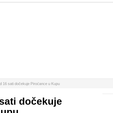
d 16 sati dočekuje Piroćance u Kupu
sati dočekuje
Kupu