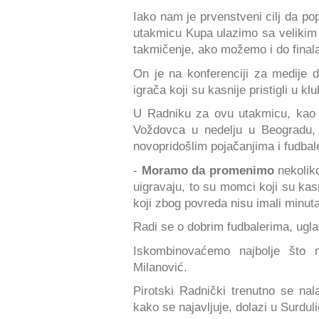
Iako nam je prvenstveni cilj da po
utakmicu Kupa ulazimo sa veliki
takmičenje, ako možemo i do finala
On je na konferenciji za medije 
igrača koji su kasnije pristigli u k
U Radniku za ovu utakmicu, kao i
Voždovca u nedelju u Beogradu
novopridošlim pojačanjima i fudbale
-
Moramo da promenimo
nekolik
uigravaju, to su momci koji su kasn
koji zbog povreda nisu imali minut
Radi se o dobrim fudbalerima, ug
Iskombinovaćemo najbolje št
Milanović.
Pirotski Radnički trenutno se na
kako se najavljuje, dolazi u Surdul