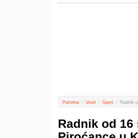
Početna
Vesti
Sport
Radnik o
Radnik od 16 
Piroćance u 