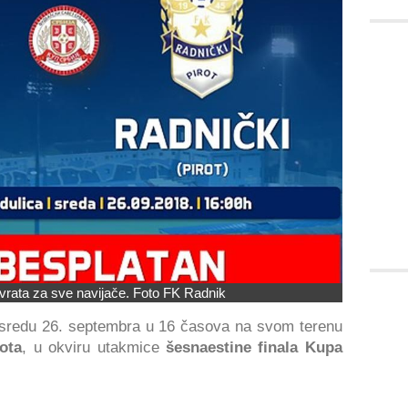
 vrata za sve navijače. Foto FK Radnik
u sredu 26. septembra u 16 časova na svom terenu
ota
, u okviru utakmice
šesnaestine finala Kupa