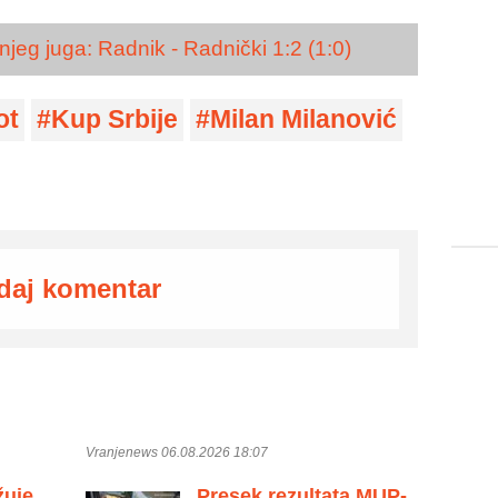
jeg juga: Radnik - Radnički 1:2 (1:0)
ot
Kup Srbije
Milan Milanović
daj komentar
Vranjenews 06.08.2026 18:07
žuje
Presek rezultata MUP-