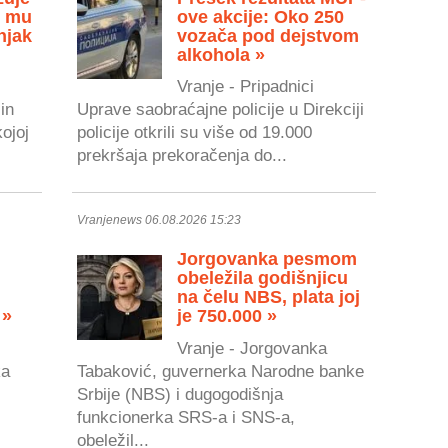
u mu
ove akcije: Oko 250
njak
vozača pod dejstvom
alkohola »
Vranje - Pripadnici
in
Uprave saobraćajne policije u Direkciji
kojoj
policije otkrili su više od 19.000
prekršaja prekoračenja do...
Vranjenews 06.08.2026 15:23
Jorgovanka pesmom
obeležila godišnjicu
na čelu NBS, plata joj
 »
je 750.000 »
Vranje - Jorgovanka
ka
Tabaković, guvernerka Narodne banke
Srbije (NBS) i dugogodišnja
.
funkcionerka SRS-a i SNS-a,
obeležil...