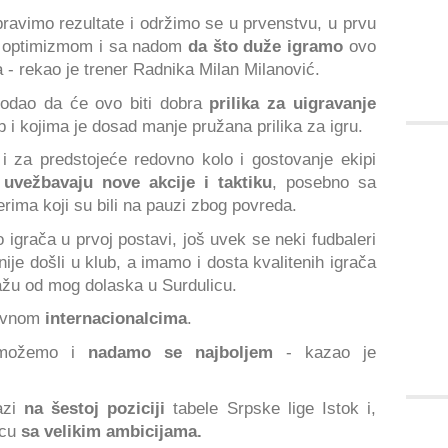
pravimo rezultate i održimo se u prvenstvu, u prvu
m optimizmom i sa nadom
da što duže igramo
ovo
 - rekao je trener Radnika Milan Milanović.
dodao da će ovo biti dobra
prilika za uigravanje
lub i kojima je dosad manje pružana prilika za igru.
 za predstojeće redovno kolo i gostovanje ekipi
,
uvežbavaju nove akcije i taktiku
, posebno sa
rima koji su bili na pauzi zbog povreda.
o igrača u prvoj postavi, još uvek se neki fudbaleri
ije došli u klub, a imamo i dosta kvalitenih igrača
ažu od mog dolaska u Surdulicu.
lavnom
internacionalcima
.
o možemo i
nadamo se najboljem
- kazao je
lazi
na šestoj poziciji
tabele Srpske lige Istok i,
icu
sa velikim ambicijama.