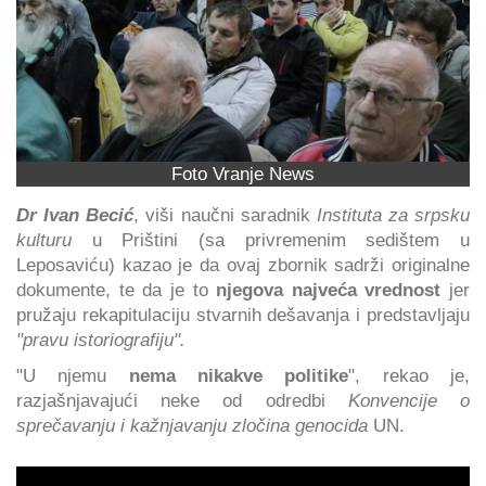
Foto Vranje News
Dr Ivan Becić
, viši naučni saradnik
Instituta za srpsku
kulturu
u Prištini (sa privremenim sedištem u
Leposaviću) kazao je da ovaj zbornik sadrži originalne
dokumente, te da je to
njegova najveća vrednost
jer
pružaju rekapitulaciju stvarnih dešavanja i predstavljaju
"pravu istoriografiju".
"U njemu
nema nikakve politike
", rekao je,
razjašnjavajući neke od odredbi
Konvencije o
sprečavanju i kažnjavanju zločina genocida
UN.