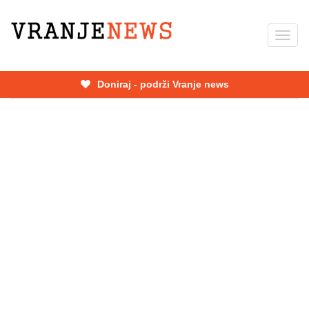
Skip
to
Toggl
main
navig
content
Doniraj - podrži Vranje news