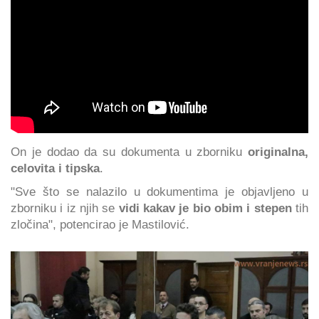
On je dodao da su dokumenta u zborniku
originalna,
celovita i tipska
.
"Sve što se nalazilo u dokumentima je objavljeno u
zborniku i iz njih se
vidi kakav je bio obim i stepen
tih
zločina", potencirao je Mastilović.