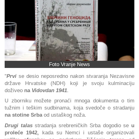
Foto Vranje News
"
Prvi
se desio neposredno nakon stvaranja Nezavisne
države Hrvatske (NDH) koji je svoju kulminaciju
doživeo
na
Vidovdan 1941
.
U zborniku možete pronaći mnoga dokumenta o tim
tužnim i teškim sudbinama, koja svedoče o stradanju
na stotine Srba
od ustaškog noža.
Drugi talas
stradanja srebreničkih Srba dogodio se
u
proleće 1942,
kada su Nemci i ustaše organizovali