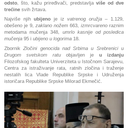
odsto
, što, kažu priređivači, predstavlja
više od dve
trećine
svih žrtava.
Najviše njih
ubijeno
je iz
vatrenog oružja
– 1.129,
obešeno
je 9,
zaklano nožem
663,
izmrcvareno
raznim
metodama mučenja 348,
umrlo kasnije od posledica
mučenja
95 i
ubijeno u logorima
18.
Zbornik
Zločini genocida nad Srbima u Srebrenici u
Drugom svetskom ratu
objavljen je
u izdanju
Filozofskog fakulteta Univerziteta u Istočnom Sarajevu,
Centra za istraživanje rata, ratnih zločina i traženje
nestalih lica Vlade Republike Srpske i Udruženja
istoričara Republike Srpske Milorad Ekmečić.