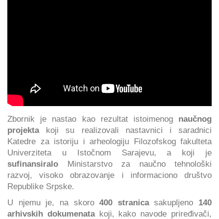
Zbornik je nastao kao rezultat istoimenog
naučnog
projekta
koji su realizovali nastavnici i saradnici
Katedre za istoriju i arheologiju Filozofskog fakulteta
Univerziteta u Istočnom Sarajevu, a koji je
sufinansiralo
Ministarstvo za naučno tehnološki
razvoj, visoko obrazovanje i informaciono društvo
Republike Srpske.
U njemu je, na skoro
400 stranica
sakupljeno
140
arhivskih dokumenata
koji, kako navode priređivači,