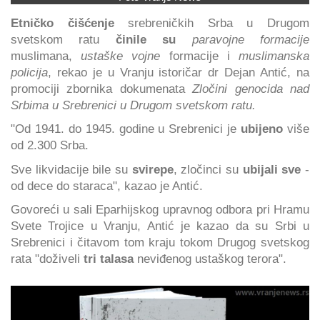
Etničko čišćenje
srebreničkih Srba u Drugom
svetskom ratu
činile su
paravojne formacije
muslimana,
ustaške vojne
formacije i
muslimanska
policija
, rekao je u Vranju istoričar dr Dejan Antić, na
promociji zbornika dokumenata
Zločini genocida nad
Srbima u Srebrenici u Drugom svetskom ratu.
"Od 1941. do 1945. godine u Srebrenici je
ubijeno
više
od 2.300 Srba.
Sve likvidacije bile su
svirepe
, zločinci su
ubijali sve
-
od dece do staraca", kazao je Antić.
Govoreći u sali Eparhijskog upravnog odbora pri Hramu
Svete Trojice u Vranju, Antić je kazao da su Srbi u
Srebrenici i čitavom tom kraju tokom Drugog svetskog
rata "doživeli
tri talasa
neviđenog ustaškog terora".