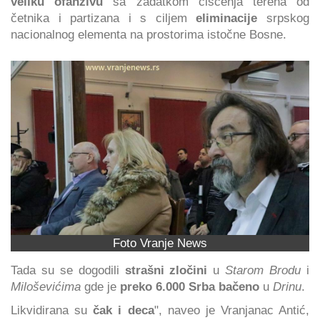
veliku ofanzivu
sa zadatkom čišćenja terena od
četnika i partizana i s ciljem
eliminacije
srpskog
nacionalnog elementa na prostorima istočne Bosne.
Foto Vranje News
Tada su se dogodili
strašni zločini
u
Starom Brodu
i
Miloševićima
gde je
preko 6.000 Srba bačeno
u
Drinu
.
Likvidirana su
čak i deca
", naveo je Vranjanac Antić,