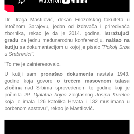
Dr Draga Mastilović, dekan Filozofskog fakulteta u
Istočnom Sarajevu, jedan od izdavača i priređivača
zbornika, rekao je da je 2014. godine,
istražujući
građu
za jednu međunarodnu konferenciju,
naišao na
kutiju
sa dokumantacijom u kojoj je pisalo
"Pokolj Srba
u Srebrenici".
"To me je zainteresovalo.
U kutiji sam
pronašao dokumenta
nastala 1943.
godine koja govore
o trećem masovnom talasu
zločina
nad Srbima sprovedenom te godine koji je
počinila
29. Djalatna bojna
zloglasnog
Josipa Kurelca
koja je imala 126 katolika Hrvata i 132 muslimana u
borbenom sastavu", rekao je Mastilović.