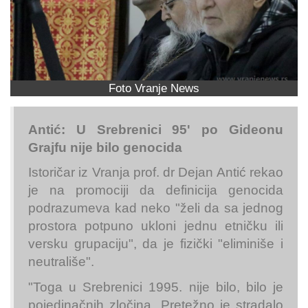
Foto Vranje News
Antić: U Srebrenici 95' po Gideonu
Grajfu nije bilo genocida
Istoričar iz Vranja prof. dr Dejan Antić rekao
je na promociji da definicija genocida
podrazumeva kad neko "želi da sa jednog
prostora potpuno ukloni jednu etničku ili
versku grupaciju", da je fizički "eliminiše i
neutrališe".
"Toga u Srebrenici 1995. nije bilo, bilo je
pojedinačnih zločina. Pretežno je stradalo