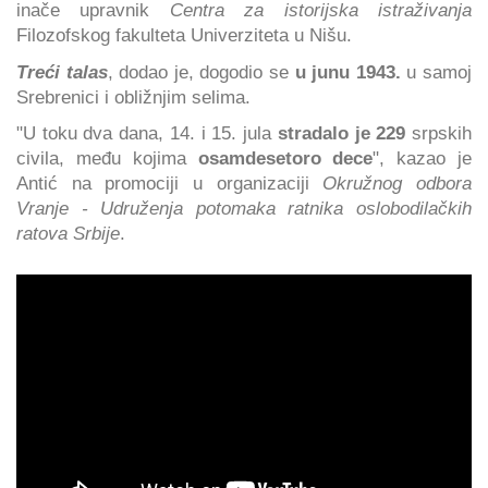
inače upravnik
Centra za istorijska istraživanja
Filozofskog fakulteta Univerziteta u Nišu.
Treći talas
, dodao je, dogodio se
u junu 1943.
u samoj
Srebrenici i obližnjim selima.
"U toku dva dana, 14. i 15. jula
stradalo je 229
srpskih
civila, među kojima
osamdesetoro dece
", kazao je
Antić na promociji u organizaciji
Okružnog odbora
Vranje - Udruženja potomaka ratnika oslobodilačkih
ratova Srbije
.