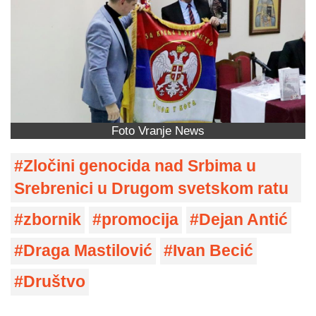
Foto Vranje News
Zločini genocida nad Srbima u
Srebrenici u Drugom svetskom ratu
zbornik
promocija
Dejan Antić
Draga Mastilović
Ivan Becić
Društvo