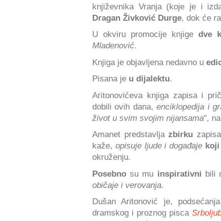
književnika Vranja (koje je i iz
Dragan Živković Durge
, dok će r
U okviru promocije knjige
dve k
Mladenović
.
Knjiga je objavljena nedavno u
edi
Pisana je
u dijalektu
.
Aritonovićeva knjiga zapisa i pr
dobili ovih dana,
enciklopedija i g
život u svim svojim nijansama
", n
Amanet predstavlja
zbirku
zapis
kaže,
opisuje ljude i događaje
koji
okruženju.
Posebno
su mu
inspirativni
bili
običaje i verovanja.
Dušan Aritonović je, podsećanja
dramskog i proznog pisca
Srbolju