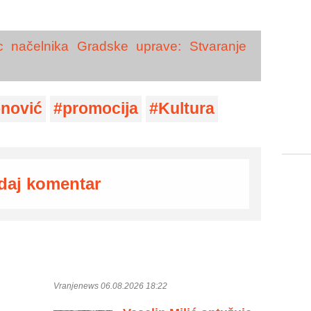
c načelnika Gradske uprave: Stvaranje
onović
promocija
Kultura
daj komentar
Vranjenews 06.08.2026 18:22