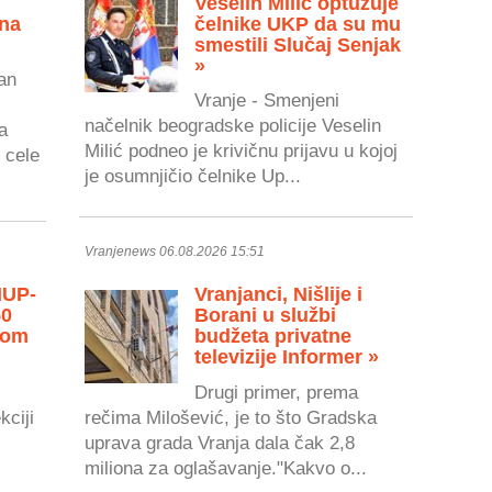
Veselin Milić optužuje
 na
čelnike UKP da su mu
smestili Slučaj Senjak
»
an
Vranje - Smenjeni
načelnik beogradske policije Veselin
a
Milić podneo je krivičnu prijavu u kojoj
 cele
je osumnjičio čelnike Up...
Vranjenews 06.08.2026 15:51
MUP-
Vranjanci, Nišlije i
50
Borani u službi
vom
budžeta privatne
televizije Informer »
Drugi primer, prema
kciji
rečima Milošević, je to što Gradska
uprava grada Vranja dala čak 2,8
miliona za oglašavanje."Kakvo o...