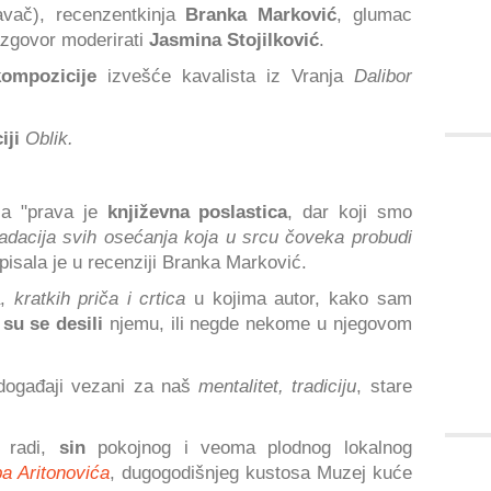
davač), recenzentkinja
Branka Marković
, glumac
azgovor moderirati
Jasmina Stojilković
.
ompozicije
izvešće kavalista iz Vranja
Dalibor
ciji
Oblik.
iča "prava je
književna poslastica
, dar koji smo
radacija svih osećanja koja u srcu čoveka probudi
apisala je u recenziji Branka Marković.
a,
kratkih priča i crtica
u kojima autor, kako sam
 su se desili
njemu, ili negde nekome u njegovom
 događaji vezani za naš
mentalitet, tradiciju
, stare
 radi,
sin
pokojnog i veoma plodnog lokalnog
ba Aritonovića
, dugogodišnjeg kustosa Muzej kuće