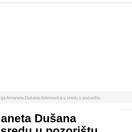
ija Amaneta Dušana Aritonovića u sredu u pozorištu
aneta Dušana
 sredu u pozorištu