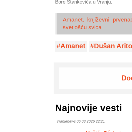
Bore Stankovića u Vranju.
Amanet, književni prvena
svetlošću svica
Amanet
Dušan Arit
Do
Najnovije vesti
Vranjenews 06.08.2026 22:21