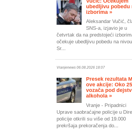
Vučić: Očekujem
ubedljivu pobedu
izborima »
Aleksandar Vučić, čl
SNS-a, izjavio je u
četvrtak da na predstojeći izborim
očekuje ubedljivu pobedu na nivou
Sr...
Vranjenews 06.08.2026 18:07
Presek rezultata 
ove akcije: Oko 2
vozača pod dejst
alkohola »
Vranje - Pripadnici
Uprave saobraćajne policije u Dire
policije otkrili su više od 19.000
prekršaja prekoračenja do...