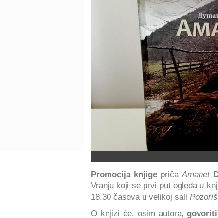
Promocija knjige
priča
Amanet
D
Vranju koji se prvi put ogleda u 
18.30 časova u velikoj sali
Pozoriš
O knjizi će, osim autora,
govorit