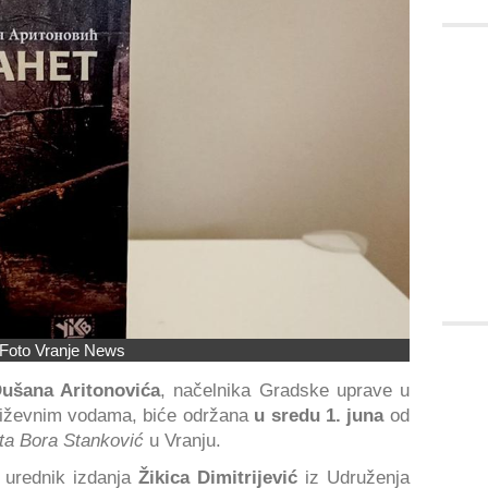
Foto Vranje News
ušana Aritonovića
, načelnika Gradske uprave u
književnim vodama, biće održana
u sredu 1. juna
od
ta Bora Stanković
u Vranju.
i
urednik izdanja
Žikica Dimitrijević
iz Udruženja