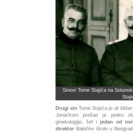
Sinovi Tome Stajića na Solunsk
Staji
Drugi sin
Tome Stajića je
dr Milan
Janaćkom
prešao je preko
Al
ginekologije, šef i
jedan od osn
direktor
Babičke škole
u Beogradu