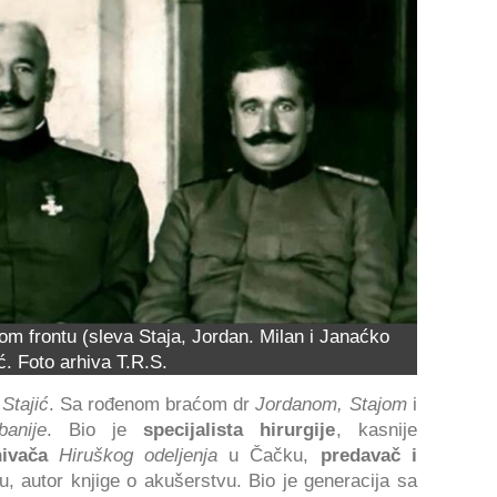
om frontu (sleva Staja, Jordan. Milan i Janaćko
ć. Foto arhiva T.R.S.
 Stajić
. Sa rođenom braćom dr
Jordanom, Stajom
i
banije
. Bio je
specijalista hirurgije
, kasnije
ivača
Hiruškog odeljenja
u Čačku,
predavač i
, autor knjige o akušerstvu. Bio je generacija sa