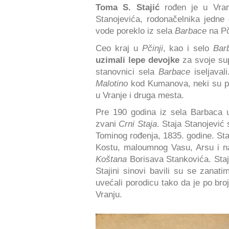
Toma S. Stajić
rođen je u Vra
Stanojevića, rodonačelnika jedne o
vode poreklo iz sela
Barbace
na Pč
Ceo kraj u
Pčinji
, kao i selo
Bar
uzimali lepe devojke
za svoje sup
stanovnici sela
Barbace
iseljaval
Malotino
kod Kumanova, neki su p
u Vranje i druga mesta.
Pre 190 godina iz sela Barbaca
zvani
Crni Staja
. Staja Stanojevi
Tominog rođenja, 1835. godine. Staj
Kostu, maloumnog Vasu, Arsu i n
Koštana
Borisava Stankovića. Staj
Stajini sinovi bavili su se zanati
uvećali porodicu tako da je po bro
Vranju.