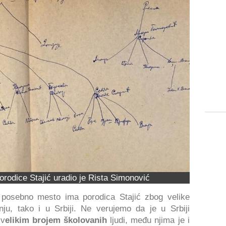
orodice Stajić uradio je Rista Simonović
je, posebno mesto ima porodica Stajić zbog velike
ju, tako i u Srbiji. Ne verujemo da je u Srbiji
 v
elikim brojem školovanih
ljudi, među njima je i