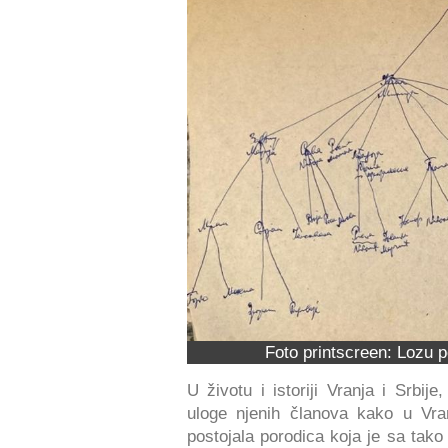
Foto printscreen: Lozu p
U životu i istoriji Vranja i Srbi
uloge njenih članova kako u Vran
postojala porodica koja je sa tako