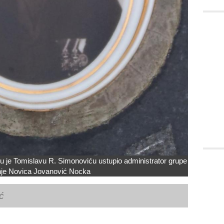
ju je Tomislavu R. Simonoviću ustupio administrator grupe
nje Novica Jovanović Nocka
ć