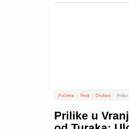
Početna
Vesti
Društvo
Prilik
Prilike u Vra
od Turaka: Ul