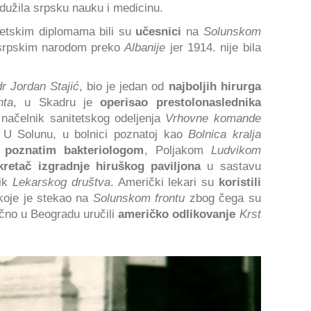
adužila srpsku nauku i medicinu.
tetskim diplomama bili su
učesnici
na
Solunskom
srpskim narodom preko
Albanije
jer 1914. nije bila
dr Jordan Stajić
, bio je jedan od
najboljih hirurga
nta
, u Skadru je
operisao prestolonaslednika
 načelnik sanitetskog odeljenja
Vrhovne komande
a. U Solunu, u bolnici poznatoj kao
Bolnica kralja
i poznatim bakteriologom
, Poljakom
Ludvikom
kretač izgradnje hiruškog paviljona
u sastavu
ik
Lekarskog društva
. Američki lekari su
koristili
 koje je stekao na
Solunskom frontu
zbog čega su
ično u Beogradu uručili
američko odlikovanje
Krst