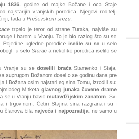
nju
1836.
godine od majke Božane i oca Staje
d najstarijih vranjskih porodica. Njegovi roditelji
inji, tada u
Preševskom srezu
.
bace
trpelo je teror od strane Turaka, najviše su
ruge i harem u Vranju. To je bio razlog što su se
i. Pojedine ugledne porodice
iselile su se
u selo
obegli u selo
Starac
a nekoliko porodica iselilo se
 u Vranje su se
doselili braća
Stamenko i Staja,
ć sa suprugom Božanom doselio se godinu dana pre
a i Božana osim najstarijeg sina Tomu, izrodili su:
ajmlađeg Mitketa
glavnog junaka čuvene drame
a se u Vranju bavio
mutavdžijskim zanatom
. Svi
ma i trgovinom. Četiri Stajina sina razgranali su i
ju članova bila
najveća i najpoznatija
, ne samo u