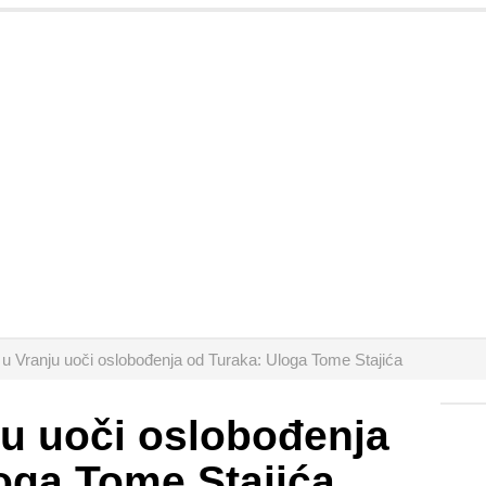
e u Vranju uoči oslobođenja od Turaka: Uloga Tome Stajića
nju uoči oslobođenja
oga Tome Stajića