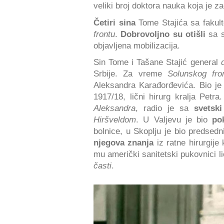
veliki broj doktora nauka koja je z
Četiri sina
Tome Stajića sa fakul
frontu
.
Dobrovoljno su otišli
sa 
objavljena mobilizacija.
Sin Tome i Tašane Stajić general
Srbije. Za vreme
Solunskog fro
Aleksandra Karađorđevića. Bio je
1917/18, lični hirurg kralja Petr
Aleksandra
, radio je sa
svetsk
Hiršveldom
. U Valjevu je bio
po
bolnice, u Skoplju je bio predsedn
njegova znanja
iz ratne hirurgije
mu američki sanitetski pukovnici l
časti
.