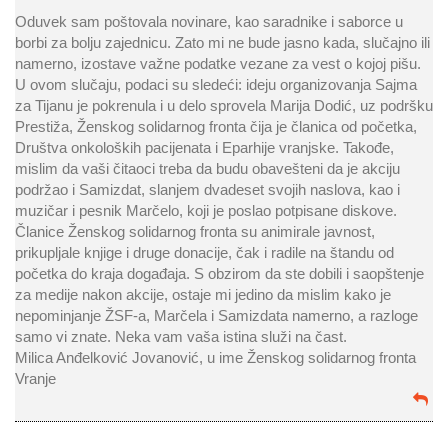
Oduvek sam poštovala novinare, kao saradnike i saborce u
borbi za bolju zajednicu. Zato mi ne bude jasno kada, slučajno ili
namerno, izostave važne podatke vezane za vest o kojoj pišu.
U ovom slučaju, podaci su sledeći: ideju organizovanja Sajma
za Tijanu je pokrenula i u delo sprovela Marija Dodić, uz podršku
Prestiža, Ženskog solidarnog fronta čija je članica od početka,
Društva onkoloških pacijenata i Eparhije vranjske. Takođe,
mislim da vaši čitaoci treba da budu obavešteni da je akciju
podržao i Samizdat, slanjem dvadeset svojih naslova, kao i
muzičar i pesnik Marčelo, koji je poslao potpisane diskove.
Članice Ženskog solidarnog fronta su animirale javnost,
prikupljale knjige i druge donacije, čak i radile na štandu od
početka do kraja događaja. S obzirom da ste dobili i saopštenje
za medije nakon akcije, ostaje mi jedino da mislim kako je
nepominjanje ŽSF-a, Marčela i Samizdata namerno, a razloge
samo vi znate. Neka vam vaša istina služi na čast.
Milica Anđelković Jovanović, u ime Ženskog solidarnog fronta
Vranje