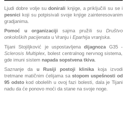
Ljudi dobre volje su
donirali
knjige, a priključili su se i
pesnici
koji su potpisivali svoje knjige zainteresovanim
gradjanima.
Pomoć u organizaciji
sajma pružili su
Društvo
onkoloških pacijenata
u Vranju i
Eparhija vranjska
.
Tijani Stojiljković je uspostavljena
dijagnoza
G35 -
Sclerosis Multiplex,
bolest centralnog nervnog sistema,
gde imuni sistem
napada sopstvena tkiva
.
Saznanje da
u Rusiji postoji klinika
koja izvodi
tretmane matičnim ćelijama sa
stopom uspešnosti od
95 odsto
kod obolelih u ovoj fazi bolesti, dala je Tijani
nadu da će ponovo moći da stane na svoje noge.