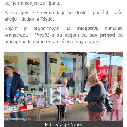
koji je namenjen za Tijanu.
Zahvaljujem se svima koji su došli i podržali našu
akciju", dodao je Ristić.
Sajam je organizovan na
inicijativu
humanih
Vranjanaca i
Prestiž-a
sa idejom da
sav prihod
od
prodaje bude usmeren za lečenje sugrađanke.
Foto Vranje News