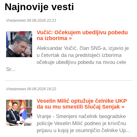
Najnovije vesti
Vranjenews 06.08.2026 22:21
Vučić: Očekujem ubedljivu pobedu
na izborima »
Aleksandar Vučić, član SNS-a, izjavio je
u četvrtak da na predstojeći izborima
očekuje ubedljivu pobedu na nivou cele
Sr...
Vranjenews 06.08.2026 18:22
Veselin Milić optužuje čelnike UKP
da su mu smestili Slučaj Senjak »
Vranje - Smenjeni načelnik beogradske
policije Veselin Milić podneo je krivičnu
prijavu u kojoj je osumnjičio čelnike Up...