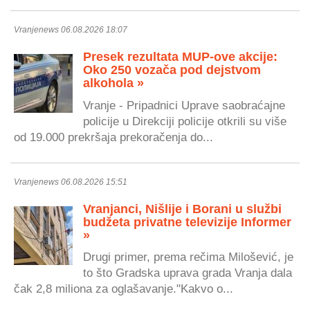
Vranjenews 06.08.2026 18:07
Presek rezultata MUP-ove akcije:
Oko 250 vozača pod dejstvom
alkohola »
Vranje - Pripadnici Uprave saobraćajne
policije u Direkciji policije otkrili su više
od 19.000 prekršaja prekoračenja do...
Vranjenews 06.08.2026 15:51
Vranjanci, Nišlije i Borani u službi
budžeta privatne televizije Informer
»
Drugi primer, prema rečima Milošević, je
to što Gradska uprava grada Vranja dala
čak 2,8 miliona za oglašavanje."Kakvo o...