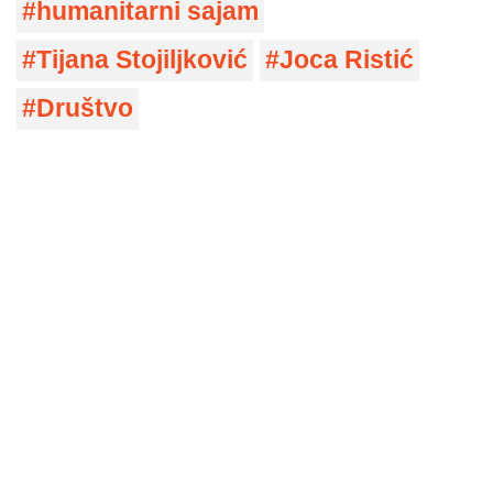
humanitarni sajam
Tijana Stojiljković
Joca Ristić
Društvo