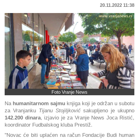
20.11.2022 11:38
Foto Vranje News
Na
humanitarnom sajmu
knjiga koji je održan u subotu
za Vranjanku
Tijanu Stojiljković
sakupljeno je ukupno
142.200 dinara
, izjavio je za Vranje News Joca Ristić,
koordinator Fudbalskog kluba Prestiž.
"Novac će biti uplaćen na račun Fondacije Budi human