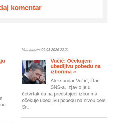
daj komentar
Vranjenews 06.08.2026 22:21
aju
Vučić: Očekujem
ubedljivu pobedu na
izborima »
Aleksandar Vučić, član
SNS-a, izjavio je u
četvrtak da na predstojeći izborima
im
očekuje ubedljivu pobedu na nivou cele
eno
Sr...