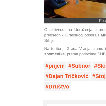
Fot
O aktivnostima Udruženja u prot
predsednik Gradskog odbora i
Mi
Srbije.
Na teritoriji Grada Vranja, samo
spomenika
, prema podacima SU
prijem
Subnor
Slo
Dejan Tričković
Sto
Društvo