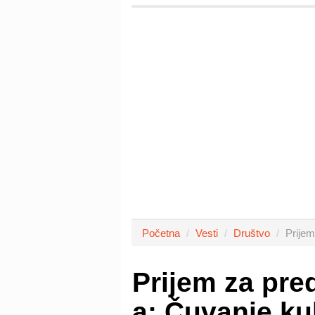
Početna
Vesti
Društvo
Prije
Prijem za pr
a: Čuvanje ku