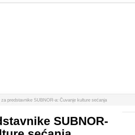
m za predstavnike SUBNOR-a: Čuvanje kulture sećanja
edstavnike SUBNOR-
lture sećanja