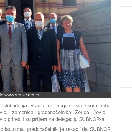
to www.vranje.org.rs
oslobođenja Vranja u Drugom svetskom ratu,
ović, zamenica gradonačelnika Zorica Jović i
ić priredili su
prijem
za delegaciju SUBNOR-a.
i prisutnima, gradonačelnik je rekao "da SUBNOR