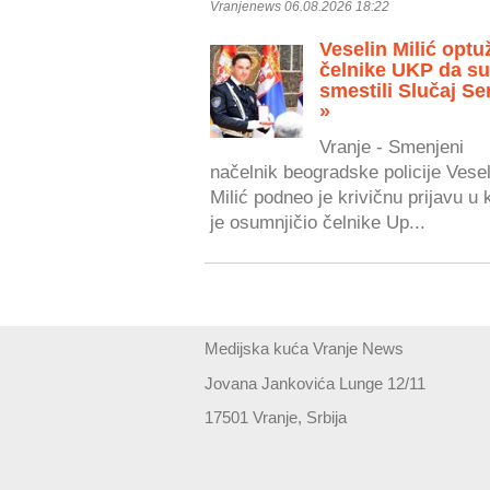
Vranjenews 06.08.2026 18:22
Veselin Milić optu
čelnike UKP da s
smestili Slučaj Se
»
Vranje - Smenjeni
načelnik beogradske policije Vesel
Milić podneo je krivičnu prijavu u 
je osumnjičio čelnike Up...
Medijska kuća Vranje News
Jovana Jankovića Lunge 12/11
17501 Vranje, Srbija