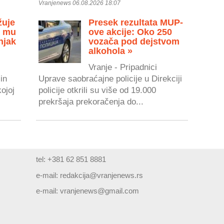
Vranjenews 06.08.2026 18:07
žuje
Presek rezultata MUP-
u mu
ove akcije: Oko 250
njak
vozača pod dejstvom
alkohola »
Vranje - Pripadnici
in
Uprave saobraćajne policije u Direkciji
kojoj
policije otkrili su više od 19.000
prekršaja prekoračenja do...
tel: +381 62 851 8881
e-mail:
redakcija@vranjenews.rs
e-mail:
vranjenews@gmail.com