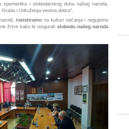
 spomenika i slobodarskog duha našeg naroda,
Grada i Udruženja veoma dobra".
narodi,
insistiramo
na kulturi sećanja i negujemo
ne žrtve kako bi osigurali
slobodu našeg naroda