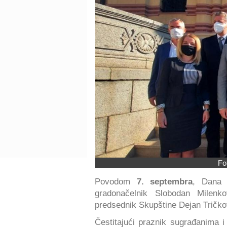
Fo
Povodom
7. septembra
, Dana 
gradonačelnik Slobodan Milenk
predsednik Skupštine Dejan Tričkov
Čestitajući praznik sugrađanima 