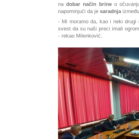
na
dobar način brine
o očuvanju
napominjući da je
saradnja
između 
- Mi moramo da, kao i neki drugi 
svest da su naši preci imali ogrom
- rekao Milenković.