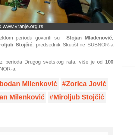
o www.vranje.org.rs
eklom periodu govorili su i
Stojan Mladenović
,
roljub Stojčić
, predsednik Skupštine SUBNOR-a
 iz perioda Drugog svetskog rata, više je od
100
BNOR-a.
bodan Milenković
Zorica Jović
jan Milenković
Miroljub Stojčić