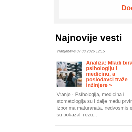
Do
Najnovije vesti
Vranjenews 07.08.2026 12:15
Analiza: Mladi bir
psihologiju i
medicinu, a
poslodavci traže
inžinjere »
Vranje - Psihologija, medicina i
stomatologija su i dalje među prv
izborima maturanata, nedvosmisl
su pokazali rezu...