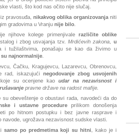
e vlasti, što kod nas očito nije slučaj.
 iz pravosuđa,
nikakvog oblika organizovanja
niti
ugim gradovima u Vranju
nije bilo
.
je njihove kolege primenjivale
različite oblike
stalog i zbog usvajanja tzv.
Mrdićevih zakona
,
u
a i tužilaštvima, ponašaju se kao da živimo u
i su najnormalnije
.
evcu, Čačku, Kragujevcu, Lazarevcu, Obrenovcu,
le rad, iskazujući
negodovanje zbog usvojenih
koje su ocenjene kao
udar na nezavisnost i
rušavanje
pravne države na radost mafije.
e su obeveštenje o obustavi rada, navodeći da do
nske i ustavne procedure
prilikom donošenja
eti po hitnom postupku i bez javne rasprave i
o navode, ugrožava nezavisnost sudske vlasti.
ti
samo po predmetima koji su hitni
, kako je i