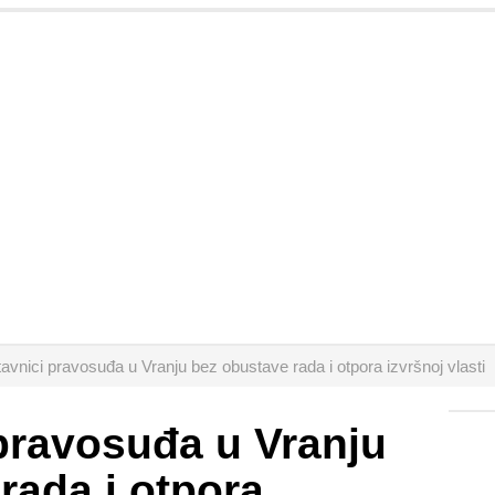
avnici pravosuđa u Vranju bez obustave rada i otpora izvršnoj vlasti
pravosuđa u Vranju
rada i otpora