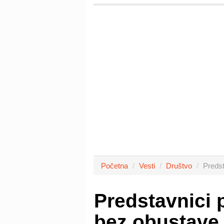
Početna
Vesti
Društvo
Predst
Predstavnici 
bez obustave 