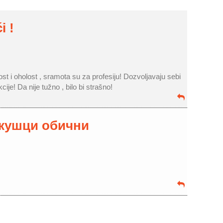
i !
ost i oholost , sramota su za profesiju! Dozvoljavaju sebi
cije! Da nije tužno , bilo bi strašno!
кушци обични