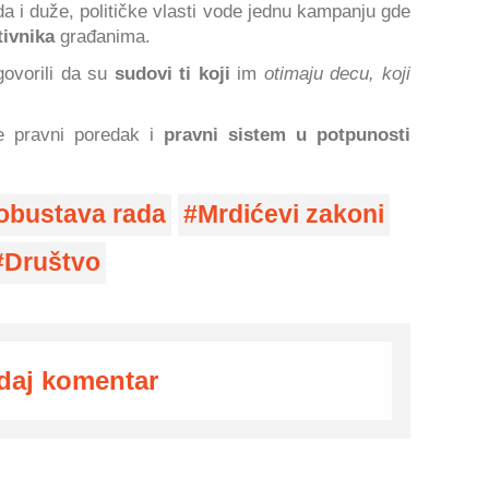
da i duže, političke vlasti vode jednu kampanju gde
tivnika
građanima.
govorili da su
sudovi ti koji
im
otimaju decu, koji
e pravni poredak i
pravni sistem u potpunosti
obustava rada
Mrdićevi zakoni
Društvo
daj komentar