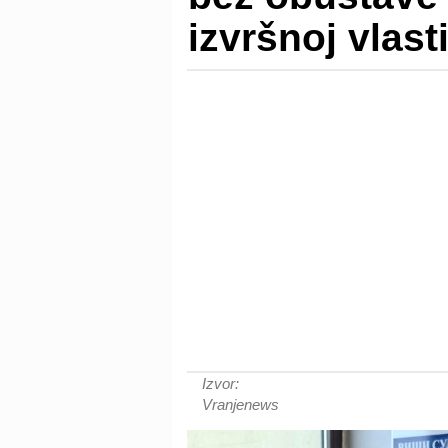
izvršnoj vlast
Izvor:
Vranjenews