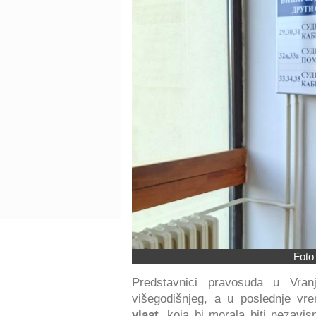
Foto
Predstavnici pravosuđa u Vra
višegodišnjeg, a u poslednje vr
vlast
, koja bi morala biti nezavis