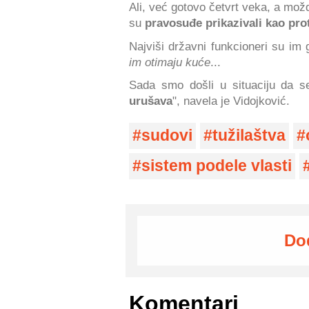
Ali, već gotovo četvrt veka, a mož
su
pravosuđe prikazivali kao pro
Najviši državni funkcioneri su im 
im otimaju kuće
...
Sada smo došli u situaciju da s
urušava
", navela je Vidojković.
sudovi
tužilaštva
sistem podele vlasti
Do
Komentari