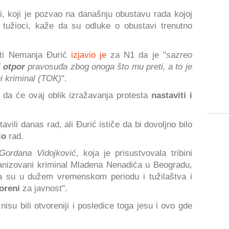
i, koji je pozvao na današnju obustavu rada kojoj
i tužioci, kaže da su odluke o obustavi trenutno
sti Nemanja Đurić
izjavio je
za N1 da je "
sazreo
i otpor
pravosuđa zbog onoga što mu preti, a to je
i kriminal (TOK)
".
 da će ovaj oblik izražavanja protesta
nastaviti i
tavili danas rad, ali Đurić ističe da bi dovoljno bilo
io
rad.
Gordana Vidojković
, koja je prisustvovala tribini
ganizovani kriminal Mladena Nenadića u Beogradu,
da su u dužem vremenskom periodu i tužilaštva i
oreni
za javnost".
 nisu bili otvoreniji i posledice toga jesu i ovo gde