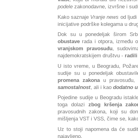
podele
zakonodavne, izvršne i sudsk
Kako saznaje
Vranje news
od ljudi
inicijative podrške kolegama u dr
Dok su u ponedeljak širom Srbi
obustave
rada i otpora, između o
vranjskom pravosuđu
, sudovim
najdemokratskijem društvu -
radil
U isto vreme, u Beogradu, Požar
sudije su u ponedeljak obustavi
promena zakona
u pravosuđu, 
samostalnost
, ali i kao
dodatno u
Pojedine sudije u Beogradu istakl
toga dolazi
zbog kršenja zako
pravosudnih zakona, koji su don
mišljenja VST i VSS, čime se, kak
Uz to stoji napomena da će sudi
najavljeno.