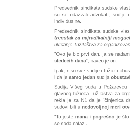
Predsednik sindikata sudske vlast
su se odazvali advokati, sudije 
individualne.
Predsednik sindikata sudske vla
trenutak za najradikalniji moguć
ukidanje Tužilaštva za organizovan
"Ovo je bio prvi dan, ja se nadam
sledećih dana
", naveo je on.
Ipak, nisu sve sudije i tužioci obus
i da je
samo jedan
sudija
obustav
Sudija Višeg suda u Požarevcu
glavnog tužioca Tužilaštva za or
rekla je za N1 da je "činjenica 
sudovi bili
u nedovoljnoj meri otv
"To jeste
mana i pogrešno je
što
se sada nalazi.