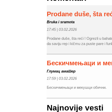
Prodane duše, šta reć
Bruka i sramota
17:45 |
03.02.2026
Prodane duše, šta reći ! Ogrezli u bahat
da saviju rep i kičmu za puste pare i funk
Бескичмењаци и ме
Глумац аматер
17:59 |
03.02.2026
Бескичмењаци и мекушци обични.
Najnovije vesti