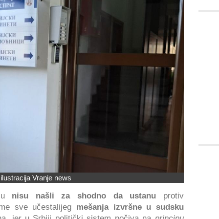
 ilustracija Vranje news
nju
nisu našli za shodno da ustanu
protiv
eme sve učestalijeg
mešanja izvršne u sudsku
na, jer u Srbiji politički sistem počiva na
principu