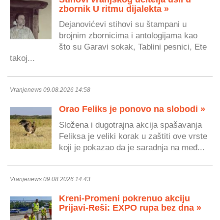
zbornik U ritmu dijalekta »
Dejanovićevi stihovi su štampani u
brojnim zbornicima i antologijama kao
što su Garavi sokak, Tablini pesnici, Ete
takoj...
Vranjenews 09.08.2026 14:58
Orao Feliks je ponovo na slobodi »
Složena i dugotrajna akcija spašavanja
Feliksa je veliki korak u zaštiti ove vrste
koji je pokazao da je saradnja na međ...
Vranjenews 09.08.2026 14:43
Kreni-Promeni pokrenuo akciju
Prijavi-Reši: EXPO rupa bez dna »