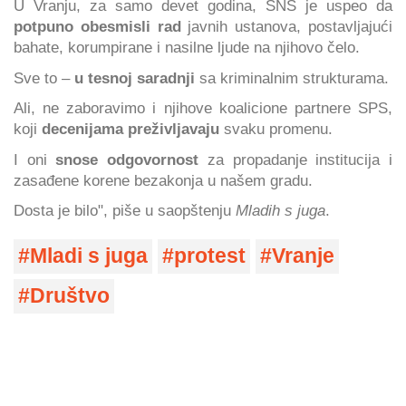
U Vranju, za samo devet godina, SNS je uspeo da
potpuno obesmisli rad
javnih ustanova, postavljajući
bahate, korumpirane i nasilne ljude na njihovo čelo.
Sve to –
u tesnoj saradnji
sa kriminalnim strukturama.
Ali, ne zaboravimo i njihove koalicione partnere SPS,
koji
decenijama preživljavaju
svaku promenu.
I oni
snose odgovornost
za propadanje institucija i
zasađene korene bezakonja u našem gradu.
Dosta je bilo", piše u saopštenju
Mladih s juga
.
Mladi s juga
protest
Vranje
Društvo