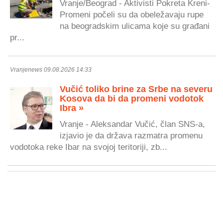
Vranje/Beograd - Aktivisti Pokreta Kreni-
Promeni počeli su da obeležavaju rupe
na beogradskim ulicama koje su građani
pr...
Vranjenews 09.08.2026 14:33
Vučić toliko brine za Srbe na severu
Kosova da bi da promeni vodotok
Ibra »
Vranje - Aleksandar Vučić, član SNS-a,
izjavio je da država razmatra promenu
vodotoka reke Ibar na svojoj teritoriji, zb...