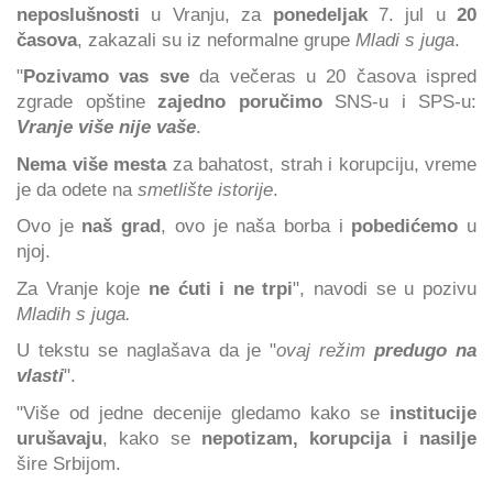
neposlušnosti
u Vranju, za
ponedeljak
7. jul u
20
časova
, zakazali su iz neformalne grupe
Mladi s juga
.
"
Pozivamo vas sve
da večeras u 20 časova ispred
zgrade opštine
zajedno poručimo
SNS-u i SPS-u:
Vranje više nije vaše
.
Nema više mesta
za bahatost, strah i korupciju, vreme
je da odete na
smetlište istorije
.
Ovo je
naš grad
, ovo je naša borba i
pobedićemo
u
njoj.
Za Vranje koje
ne ćuti i ne trpi
", navodi se u pozivu
Mladih s juga.
U tekstu se naglašava da je "
ovaj režim
predugo na
vlasti
".
"Više od jedne decenije gledamo kako se
institucije
urušavaju
, kako se
nepotizam, korupcija i nasilje
šire Srbijom.