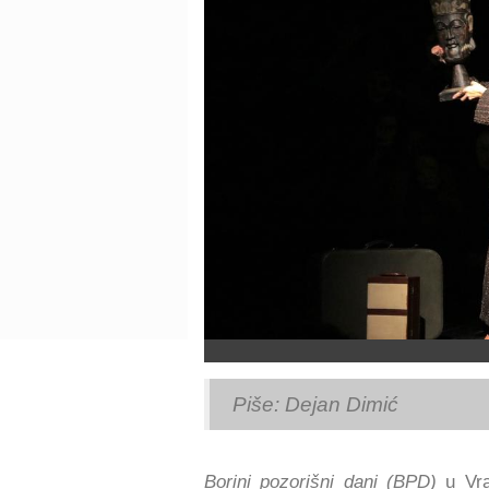
Piše: Dejan Dimić
Borini pozorišni dani (BPD)
u Vran