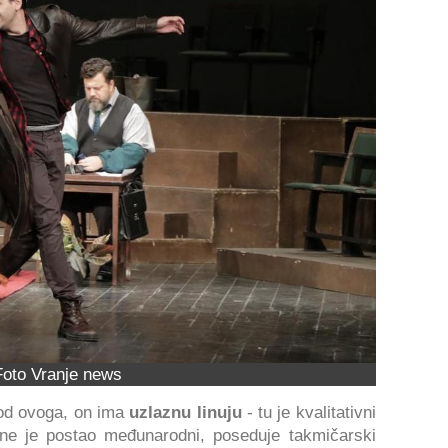
Foto Vranje news
 od ovoga, on ima
uzlaznu linuju
- tu je kvalitativni
ine je postao međunarodni, poseduje takmičarski