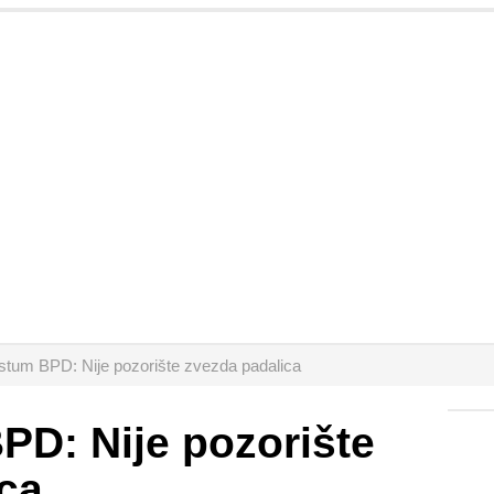
stum BPD: Nije pozorište zvezda padalica
PD: Nije pozorište
ca