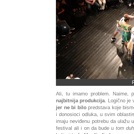
Ali, tu imamo problem. Naime, po
najbitnija produkcija
. Logično je 
jer ne bi bilo
predstava koje bismo
i donosioci odluka, u svim oblasti
imaju neviđenu potrebu da ulažu u
festival ali i on da bude u
tom du