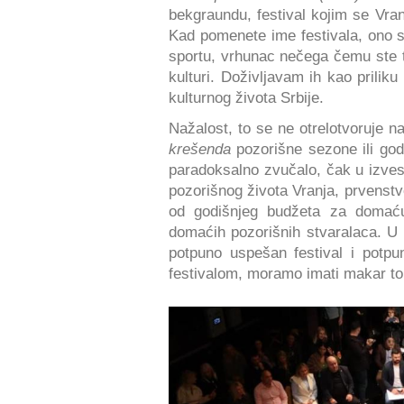
bekgraundu, festival kojim se Vra
Kad pomenete ime festivala, ono
sportu, vrhunac nečega čemu ste te
kulturi. Doživljavam ih kao prili
kulturnog života Srbije.
Nažalost, to se ne otrelotvoruje n
krešenda
pozorišne sezone ili god
paradoksalno zvučalo, čak u izvesno
pozorišnog života Vranja, prvenstv
od godišnjeg budžeta za domaću
domaćih pozorišnih stvaralaca. U
potpuno uspešan festival i potpun
festivalom, moramo imati makar t