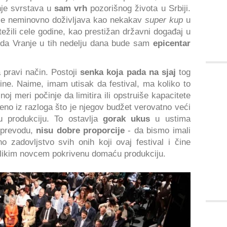
nje svrstava u
sam vrh
pozorišnog života u Srbiji.
 se neminovno doživljava kao nekakav
super kup
u
žili cele godine, kao prestižan državni događaj u
ku da Vranje u tih nedelju dana bude sam
epicentar
a pravi način. Postoji
senka koja pada na sjaj
tog
ine. Naime, imam utisak da festival, ma koliko to
j meri počinje da limitira ili opstruiše kapacitete
eno iz razloga što je njegov budžet verovatno veći
 produkciju. To ostavlja
gorak ukus
u ustima
 prevodu,
nisu dobre proporcije
- da bismo imali
o zadovljstvo svih onih koji ovaj festival i čine
olikim novcem pokrivenu domaću produkciju.