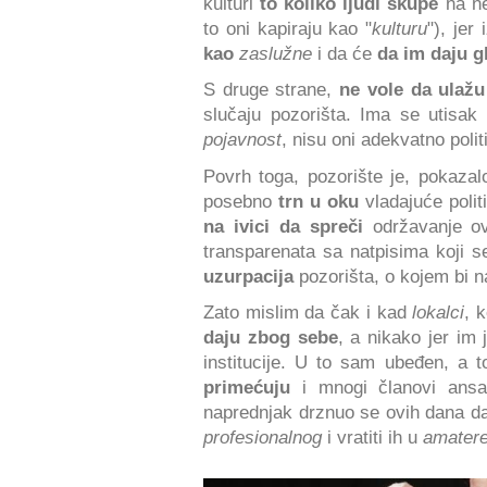
kulturi
to koliko ljudi skupe
na ne
to oni kapiraju kao "
kulturu
"), je
kao
zaslužne
i da će
da im daju g
S druge strane,
ne vole da ulažu
slučaju pozorišta. Ima se utisak
pojavnost
, nisu oni adekvatno politič
Povrh toga, pozorište je, pokaza
posebno
trn u oku
vladajuće polit
na ivici da spreči
održavanje ov
transparenata sa natpisima koji s
uzurpacija
pozorišta, o kojem bi na
Zato mislim da čak i kad
lokalci
, 
daju zbog sebe
, a nikako jer im 
institucije. U to sam ubeđen, a t
primećuju
i mnogi članovi ansamb
naprednjak drznuo se ovih dana da
profesionalnog
i vratiti ih u
amater