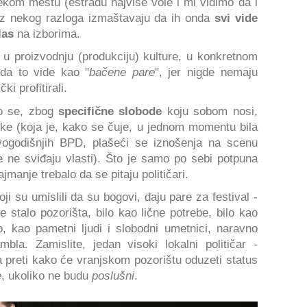
kom mestu (estradu najviše vole i mi vidimo da i
r iz nekog razloga izmaštavaju da ih onda
svi vide
las
na izborima.
u proizvodnju (produkciju) kulture, u konkretnom
 da to vide kao "
bačene pare
", jer nigde nemaju
ki profitirali.
lo se, zbog
specifične slobode
koju sobom nosi,
ike (koja je, kako se čuje, u jednom momentu bila
ogodišnjih BPD, plašeći se iznošenja na scenu
e ne sviđaju vlasti). Što je samo po sebi potpuna
jmanje trebalo da se pitaju političari.
koji su umislili da su bogovi, daju pare za festival -
je stalo pozorišta, bilo kao lične potrebe, bilo kao
o, kao pametni ljudi i slobodni umetnici, naravno
la. Zamislite, jedan visoki lokalni političar -
 preti kako će vranjskom pozorištu oduzeti status
e
, ukoliko ne budu
poslušni
.