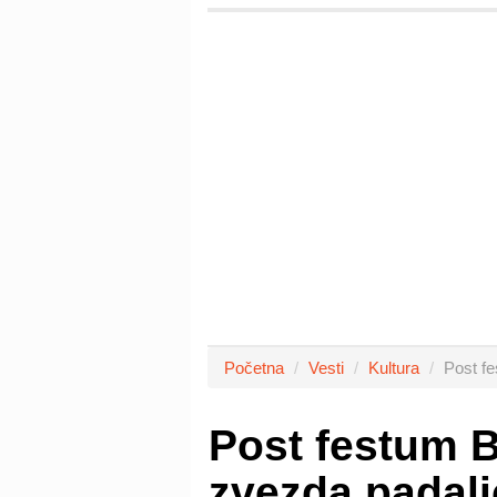
Početna
Vesti
Kultura
Post fe
Post festum B
zvezda padali