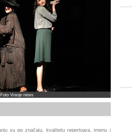
Foto Vranje news
ju su po značaju, kvalitetu repertoara, imenu i