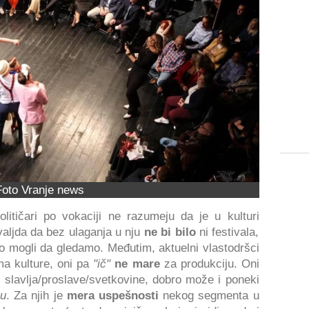
Foto Vranje news
litičari po vokaciji ne razumeju da je u kulturi
valjda da bez ulaganja u nju
ne bi bilo
ni festivala,
 mogli da gledamo. Međutim, aktuelni vlastodršci
ma kulture, oni pa
"ič"
ne mare
za produkciju. Oni
 slavlja/proslave/svetkovine, dobro može i poneki
hu
. Za njih je
mera uspešnosti
nekog segmenta u