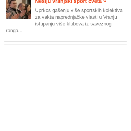
Nešiju vranjski sport cveta »
Uprkos gašenju više sportskih kolektiva
za vakta naprednjačke vlasti u Vranju i
istupanju više klubova iz saveznog
ranga...