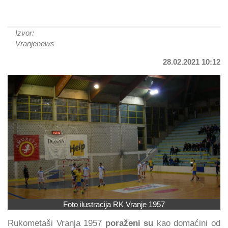
Izvor:
Vranjenews
28.02.2021 10:12
Foto ilustracija RK Vranje 1957
Rukometaši Vranja 1957
poraženi su
kao domaćini od