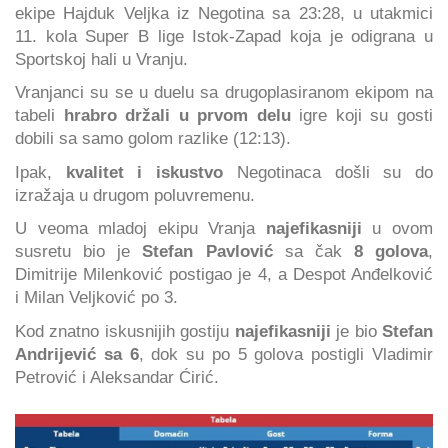
ekipe Hajduk Veljka iz Negotina sa 23:28, u utakmici
11. kola Super B lige Istok-Zapad koja je odigrana u
Sportskoj hali u Vranju.
Vranjanci su se u duelu sa drugoplasiranom ekipom na
tabeli
hrabro držali u prvom delu
igre koji su gosti
dobili sa samo golom razlike (12:13).
Ipak,
kvalitet i iskustvo
Negotinaca došli su do
izražaja u drugom poluvremenu.
U veoma mladoj ekipu Vranja
najefikasniji
u ovom
susretu bio je
Stefan Pavlović
sa čak
8 golova
,
Dimitrije Milenković postigao je 4, a Despot Anđelković
i Milan Veljković po 3.
Kod znatno iskusnijih gostiju
najefikasniji
je bio
Stefan
Andrijević sa 6
, dok su po 5 golova postigli Vladimir
Petrović i Aleksandar Ćirić.