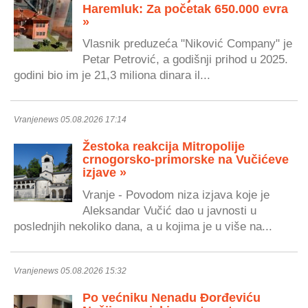
Haremluk: Za početak 650.000 evra
»
Vlasnik preduzeća "Niković Company" je
Petar Petrović, a godišnji prihod u 2025.
godini bio im je 21,3 miliona dinara il...
Vranjenews 05.08.2026 17:14
Žestoka reakcija Mitropolije
crnogorsko-primorske na Vučićeve
izjave »
Vranje - Povodom niza izjava koje je
Aleksandar Vučić dao u javnosti u
poslednjih nekoliko dana, a u kojima je u više na...
Vranjenews 05.08.2026 15:32
Po većniku Nenadu Đorđeviću