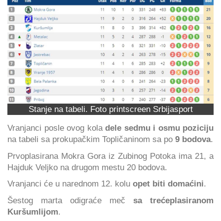
Stanje na tabeli. Foto printscreen Srbijasport
Vranjanci posle ovog kola
dele sedmu i osmu poziciju
na tabeli sa prokupačkim Topličaninom sa po
9 bodova
.
Prvoplasirana Mokra Gora iz Zubinog Potoka ima 21, a
Hajduk Veljko na drugom mestu 20 bodova.
Vranjanci će u narednom 12. kolu
opet biti domaćini
.
Šestog marta odigraće meč
sa trećeplasiranom
Kuršumlijom
.