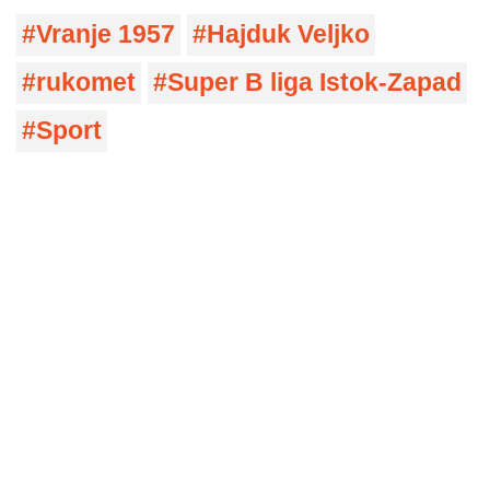
Vranje 1957
Hajduk Veljko
rukomet
Super B liga Istok-Zapad
Sport