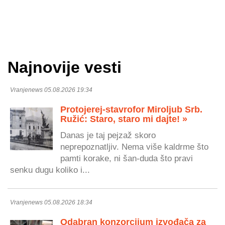
Najnovije vesti
Vranjenews 05.08.2026 19:34
Protojerej-stavrofor Miroljub Srb.
Ružić: Staro, staro mi dajte! »
Danas je taj pejzaž skoro
neprepoznatljiv. Nema više kaldrme što
pamti korake, ni šan-duda što pravi
senku dugu koliko i...
Vranjenews 05.08.2026 18:34
Odabran konzorcijum izvođača za