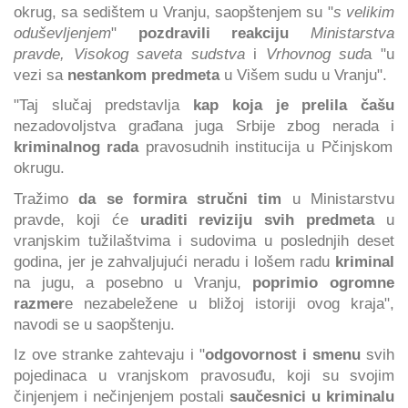
okrug, sa sedištem u Vranju, saopštenjem su "
s velikim
oduševljenjem
"
pozdravili reakciju
Ministarstva
pravde, Visokog saveta sudstva
i
Vrhovnog sud
a "u
vezi sa
nestankom predmeta
u Višem sudu u Vranju".
"Taj slučaj predstavlja
kap koja je prelila čašu
nezadovoljstva građana juga Srbije zbog nerada i
kriminalnog rada
pravosudnih institucija u Pčinjskom
okrugu.
Tražimo
da se formira stručni tim
u Ministarstvu
pravde, koji će
uraditi reviziju svih predmeta
u
vranjskim tužilaštvima i sudovima u poslednjih deset
godina, jer je zahvaljujući neradu i lošem radu
kriminal
na jugu, a posebno u Vranju,
poprimio ogromne
razmer
e nezabeležene u bližoj istoriji ovog kraja",
navodi se u saopštenju.
Iz ove stranke zahtevaju
i "
odgovornost i smenu
svih
pojedinaca u vranjskom pravosuđu, koji su svojim
činjenjem i nečinjenjem postali
saučesnici u kriminalu