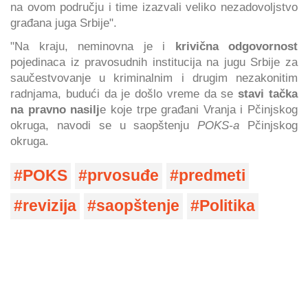
na ovom području i time izazvali veliko nezadovoljstvo
građana juga Srbije".
"Na kraju, neminovna je i
krivična odgovornost
pojedinaca iz pravosudnih institucija na jugu Srbije za
saučestvovanje u kriminalnim i drugim nezakonitim
radnjama, budući da je došlo vreme da se
stavi tačka
na pravno nasilj
e koje trpe građani Vranja i Pčinjskog
okruga, navodi se u saopštenju
POKS-a
Pčinjskog
okruga.
POKS
prvosuđe
predmeti
revizija
saopštenje
Politika