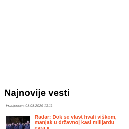
Najnovije vesti
Vranjenews 08.08.2026 13:11
Radar: Dok se vlast hvali viškom,
manjak u državnoj kasi milijardu
evra »