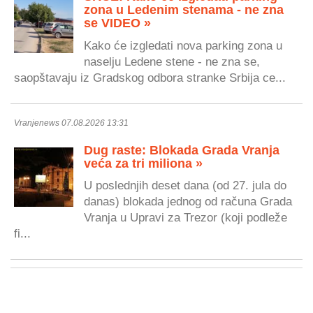
zona u Ledenim stenama - ne zna
se VIDEO »
Kako će izgledati nova parking zona u
naselju Ledene stene - ne zna se,
saopštavaju iz Gradskog odbora stranke Srbija ce...
Vranjenews 07.08.2026 13:31
Dug raste: Blokada Grada Vranja
veća za tri miliona »
U poslednjih deset dana (od 27. jula do
danas) blokada jednog od računa Grada
Vranja u Upravi za Trezor (koji podleže
fi...