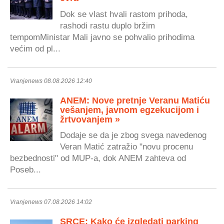
Dok se vlast hvali rastom prihoda,
rashodi rastu duplo bržim
tempomMinistar Mali javno se pohvalio prihodima
većim od pl...
Vranjenews 08.08.2026 12:40
ANEM: Nove pretnje Veranu Matiću
vešanjem, javnom egzekucijom i
žrtvovanjem »
Dodaje se da je zbog svega navedenog
Veran Matić zatražio "novu procenu
bezbednosti" od MUP-a, dok ANEM zahteva od
Poseb...
Vranjenews 07.08.2026 14:02
SRCE: Kako će izgledati parking