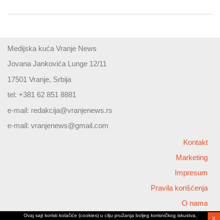
Medijska kuća Vranje News
Jovana Jankovića Lunge 12/11
17501 Vranje, Srbija
tel: +381 62 851 8881
e-mail:
redakcija@vranjenews.rs
e-mail:
vranjenews@gmail.com
Kontakt
Marketing
Impresum
Pravila korišćenja
O nama
Ovaj sajt koristi kolačiće (cookies) u cilju pružanja boljeg korisničkog iskustva,
X