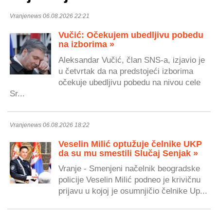
Vranjenews 06.08.2026 22:21
Vučić: Očekujem ubedljivu pobedu
na izborima »
Aleksandar Vučić, član SNS-a, izjavio je
u četvrtak da na predstojeći izborima
očekuje ubedljivu pobedu na nivou cele
Sr...
Vranjenews 06.08.2026 18:22
Veselin Milić optužuje čelnike UKP
da su mu smestili Slučaj Senjak »
Vranje - Smenjeni načelnik beogradske
policije Veselin Milić podneo je krivičnu
prijavu u kojoj je osumnjičio čelnike Up...