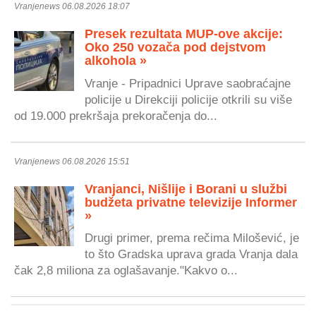
Vranjenews 06.08.2026 18:07
Presek rezultata MUP-ove akcije:
Oko 250 vozača pod dejstvom
alkohola »
Vranje - Pripadnici Uprave saobraćajne
policije u Direkciji policije otkrili su više
od 19.000 prekršaja prekoračenja do...
Vranjenews 06.08.2026 15:51
Vranjanci, Nišlije i Borani u službi
budžeta privatne televizije Informer
»
Drugi primer, prema rečima Milošević, je
to što Gradska uprava grada Vranja dala
čak 2,8 miliona za oglašavanje."Kakvo o...