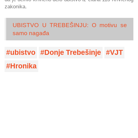
zakonika.
UBISTVO U TREBEŠINJU: O motivu se
samo nagađa
ubistvo
Donje Trebešinje
VJT
Hronika