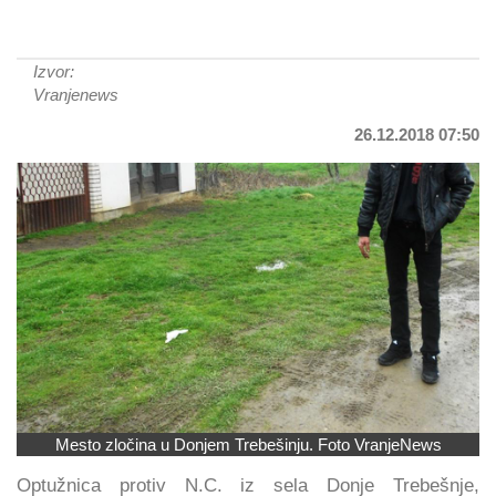
Izvor:
Vranjenews
26.12.2018 07:50
Mesto zločina u Donjem Trebešinju. Foto VranjeNews
Optužnica protiv N.C. iz sela Donje Trebešnje,