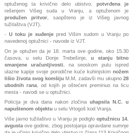
optuženog ta krivično delo ubistvo,
potvrđena je
rešenjem Višeg suda u Vranju, a optuženom je
produžen pritvor
, saopšteno je iz Višeg javnog
tužilaštva (VJT).
-
U toku je suđenje
pred Višim sudom u Vranju po
navedenoj optužnici - navode iz VJT.
On je optužen da je 18. marta ove godine, oko 15.30
časova, u selu Donje Trebešinje,
u stanju bitno
smanjene uračunljivosti
, na seoskom putu ispred
ulazne kapije svoje porodične kuće kuhinjskim
nožem
lišio života svog komšiju
M.M, zadavši mu ukupno
28
ubodnih rana
, od kojih je oštećeni preminuo na licu
mesta - navodi se u optužnici.
Policija je dva dana nakon zločina
uhapsila N.C.
u
napuštenom objektu
u selu Vrtogoš kod Vranja.
Više javno tužilaštvo u Vranju je podiglo
optužnicu 14.
avgusta
ove godine, zbog postojanja opravdane sumnje
da je učinio krivično delo ubistvo iz člana 113 Krivičnog