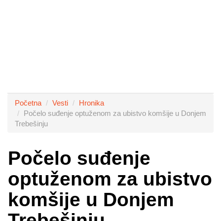
Početna
Vesti
Hronika
Počelo suđenje optuženom za ubistvo komšije u Donjem
Trebešinju
Počelo suđenje
optuženom za ubistvo
komšije u Donjem
Trebešinju