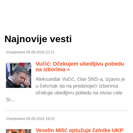
Najnovije vesti
Vranjenews 06.08.2026 22:21
Vučić: Očekujem ubedljivu pobedu
na izborima »
Aleksandar Vučić, član SNS-a, izjavio je
u četvrtak da na predstojeći izborima
očekuje ubedljivu pobedu na nivou cele
Sr...
Vranjenews 06.08.2026 18:22
Veselin Milić optužuje čelnike UKP