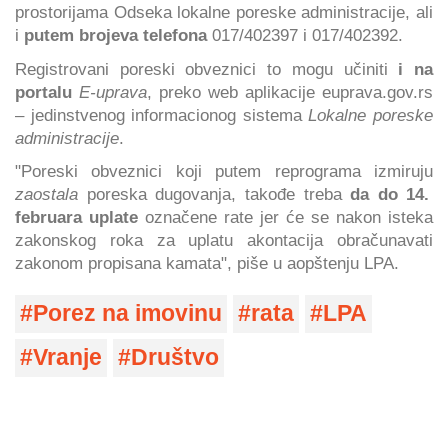
prostorijama Odseka lokalne poreske administracije, ali
i
putem brojeva telefona
017/402397 i 017/402392.
Registrovani poreski obveznici to mogu učiniti
i na
portalu
E-uprava
, preko web aplikacije euprava.gov.rs
– jedinstvenog informacionog sistema
Lokalne poreske
administracije
.
"Poreski obveznici koji putem reprograma izmiruju
zaostala
poreska dugovanja, takođe treba
da do 14.
februara uplate
označene rate jer će se nakon isteka
zakonskog roka za uplatu akontacija obračunavati
zakonom propisana kamata", piše u aopštenju LPA.
Porez na imovinu
rata
LPA
Vranje
Društvo