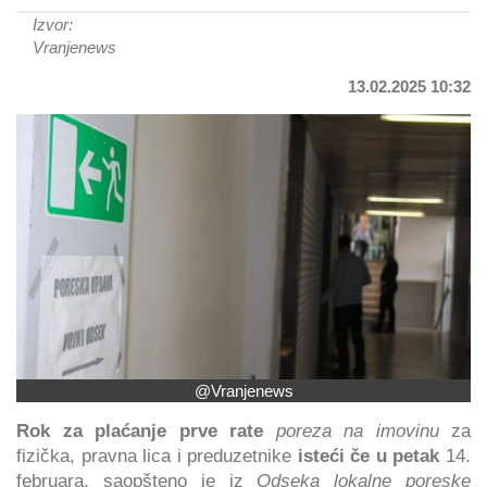
Izvor:
Vranjenews
13.02.2025 10:32
@Vranjenews
Rok za plaćanje prve rate
poreza na imovinu
za
fizička, pravna lica i preduzetnike
isteći če u petak
14.
februara, saopšteno je iz
Odseka lokalne poreske