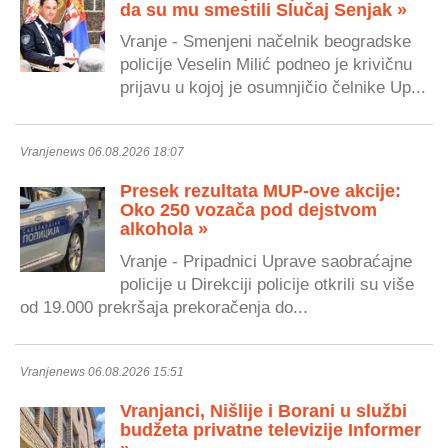
da su mu smestili Slučaj Senjak »
Vranje - Smenjeni načelnik beogradske
policije Veselin Milić podneo je krivičnu
prijavu u kojoj je osumnjičio čelnike Up...
Vranjenews 06.08.2026 18:07
Presek rezultata MUP-ove akcije:
Oko 250 vozača pod dejstvom
alkohola »
Vranje - Pripadnici Uprave saobraćajne
policije u Direkciji policije otkrili su više
od 19.000 prekršaja prekoračenja do...
Vranjenews 06.08.2026 15:51
Vranjanci, Nišlije i Borani u službi
budžeta privatne televizije Informer