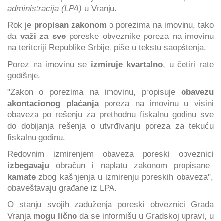
administracija (LPA)
u Vranju.
Rok je
propisan zakonom
o porezima na imovinu, tako
da
važi za sve
poreske obveznike poreza na imovinu
na teritoriji Republike Srbije, piše u tekstu saopštenja.
Porez na imovinu se
izmiruje kvartalno
, u četiri rate
godišnje.
"Zakon o porezima na imovinu, propisuje
obavezu
akontacionog plaćanja
poreza na imovinu u visini
obaveza po rešenju za prethodnu fiskalnu godinu sve
do dobijanja rešenja o utvrđivanju poreza za tekuću
fiskalnu godinu.
Redovnim izmirenjem obaveza poreski obveznici
izbegavaju
obračun i naplatu zakonom propisane
kamate
zbog kašnjenja u izmirenju poreskih obaveza",
obaveštavaju građane iz LPA.
O stanju svojih zaduženja poreski obveznici Grada
Vranja
mogu lično
da se informišu u Gradskoj upravi, u