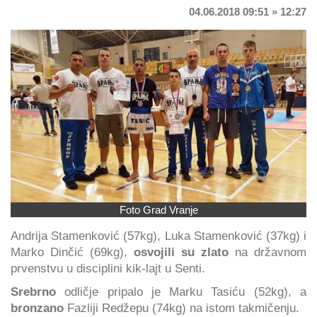
04.06.2018 09:51 » 12:27
Foto Grad Vranje
Andrija Stamenković (57kg), Luka Stamenković (37kg) i
Marko Dinčić (69kg),
osvojili su zlato
na državnom
prvenstvu u disciplini kik-lajt u Senti.
Srebrno
odličje pripalo je Marku Tasiću (52kg), a
bronzano
Fazliji Redžepu (74kg) na istom takmičenju.