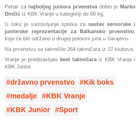
Pehar za
najboljeg juniora prvenstva
dobio je
Marko
Dinčić
iz KBK Vranje u kategoriji do 69 kg.
U toku je sastavljanje spiska za
sastav seniorske i
juniorske reprezentacije za Balkansko prvenstvo
,
koje će biti održano u drugoj polovini juna u Sarajevu.
Na prvenstvu se takmičilo 264 takmičara iz 37 klubova.
Vranje je predstavljalo
šest takmičara
iz KBK Vranje i
KBK Junior.
državno prvenstvo
Kik boks
medalje
KBK Vranje
KBK Junior
Sport