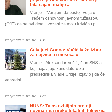
bila sajam mafije »
Vranje - "Verujem da postoji volja u
Trećem osnovnom javnom tužilaštvu
(OJT) da se svi detalji vezani za moju krivičnu p...
Vranjenews 09.08.2026 11:35
Čekajući Godoa: Vučić kaže izbori
za najviše tri meseca »
Vranje - Aleksandar Vučić, član SNS-a
koji najavljuje kandidaturu za
predsednika Vlade Srbije, izjavio j da će
vanredni...
Vranjenews 09.08.2026 11:20
NUNS: Talas ozbiljnih pretnji
novinarima preko lokalnih televizija