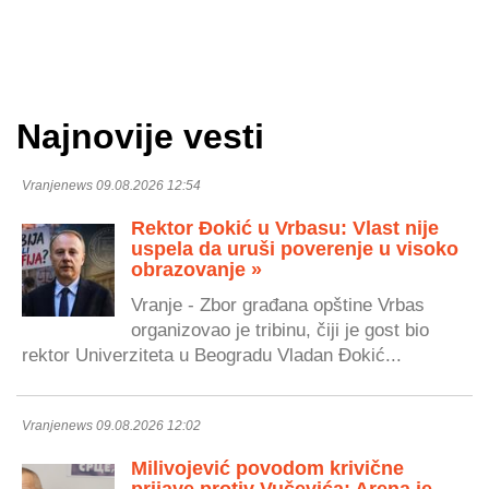
Najnovije vesti
Vranjenews 09.08.2026 12:54
Rektor Đokić u Vrbasu: Vlast nije
uspela da uruši poverenje u visoko
obrazovanje »
Vranje - Zbor građana opštine Vrbas
organizovao je tribinu, čiji je gost bio
rektor Univerziteta u Beogradu Vladan Đokić...
Vranjenews 09.08.2026 12:02
Milivojević povodom krivične
prijave protiv Vučevića: Arena je