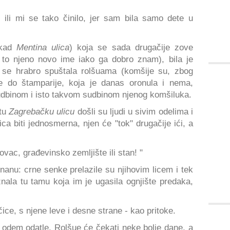
, ili mi se tako činilo, jer sam bila samo dete u
kad
Mentina ulica
) koja se sada drugačije zove
 to njeno novo ime iako ga dobro znam), bila je
se hrabro spuštala rolšuama (komšije su, zbog
ve do štamparije, koja je danas oronula i nema,
binom i isto takvom sudbinom njenog komšiluka.
stu
Zagrebačku ulicu
došli su ljudi u sivim odelima i
ca biti jednosmerna, njen će "tok" drugačije ići, a
vac, građevinsko zemljište ili stan! "
anu: crne senke prelazile su njihovim licem i tek
ala tu tamu koja im je ugasila ognjište predaka,
čice, s njene leve i desne strane - kao pritoke.
odem odatle. Rolšue će čekati neke bolje dane, a