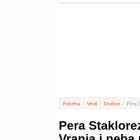
Početna
Vesti
Društvo
Pera S
Pera Staklore
Vranja i neba