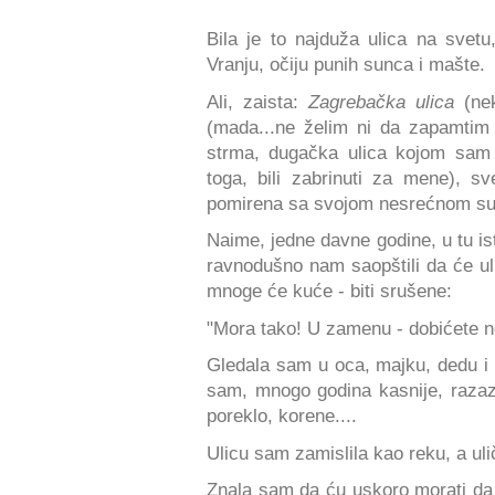
Bila je to najduža ulica na svetu
Vranju, očiju punih sunca i mašte.
Ali, zaista:
Zagrebačka ulica
(ne
(mada...ne želim ni da zapamtim
strma, dugačka ulica kojom sam 
toga, bili zabrinuti za mene), s
pomirena sa svojom nesrećnom sud
Naime, jedne davne godine, u tu i
ravnodušno nam saopštili da će uli
mnoge će kuće - biti srušene:
"Mora tako! U zamenu - dobićete no
Gledala sam u oca, majku, dedu i n
sam, mnogo godina kasnije, razazn
poreklo, korene....
Ulicu sam zamislila kao reku, a uli
Znala sam da ću uskoro morati da 