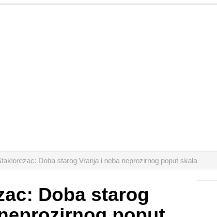
taklorezac: Doba starog Vranja i neba neprozirnog poput skala
zac: Doba starog
 neprozirnog poput