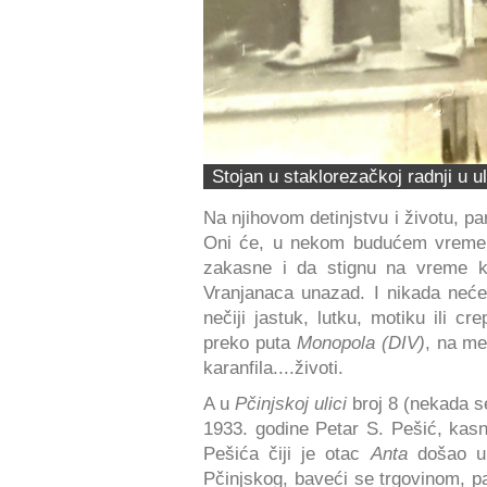
Stojan u staklorezačkoj radnji u u
Na njihovom detinjstvu i životu, pa
Oni će, u nekom budućem vremenu
zakasne i da stignu na vreme ko
Vranjanaca unazad. I nikada neće 
nečiji jastuk, lutku, motiku ili 
preko puta
Monopola (DIV)
, na me
karanfila....životi.
A u
Pčinjskoj ulici
broj 8 (nekada s
1933. godine Petar S. Pešić, kas
Pešića čiji je otac
Anta
došao u 
Pčinjskog, baveći se trgovinom, p