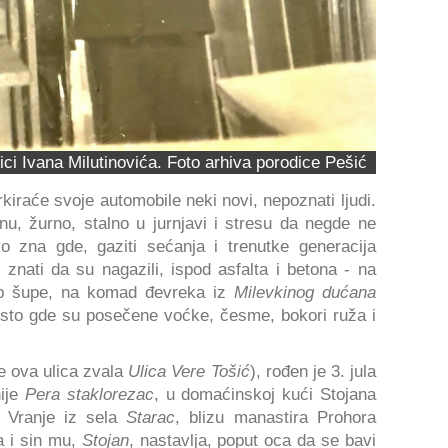
lici Ivana Milutinovića. Foto arhiva porodice Pešić
rkiraće svoje automobile neki novi, nepoznati ljudi.
, žurno, stalno u jurnjavi i stresu da negde ne
 zna gde, gaziti sećanja i trenutke generacija
znati da su nagazili, ispod asfalta i betona - na
crep šupe, na komad đevreka iz
Milevkinog dućana
sto gde su posečene voćke, česme, bokori ruža i
e ova ulica zvala
Ulica Vere Tošić
), rođen je 3. jula
nije
Pera staklorezac
, u domaćinskoj kući Stojana
Vranje iz sela
Starac
, blizu manastira Prohora
a i sin mu,
Stojan
, nastavlja, poput oca da se bavi