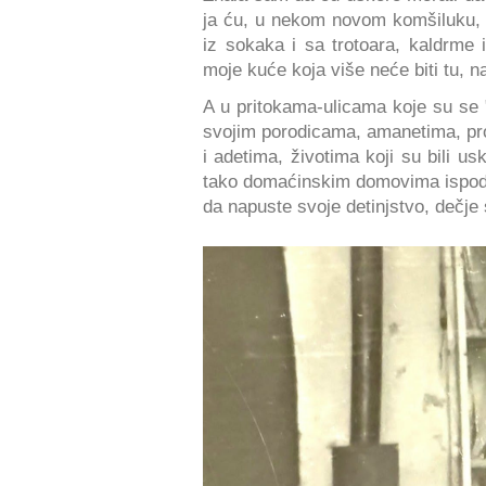
ja ću, u nekom novom komšiluku, o
iz sokaka i sa trotoara, kaldrme 
moje kuće koja više neće biti tu, na
A u pritokama-ulicama koje su se 
svojim porodicama, amanetima, pr
i adetima, životima koji su bili u
tako domaćinskim domovima ispod č
da napuste svoje detinjstvo, dečje 