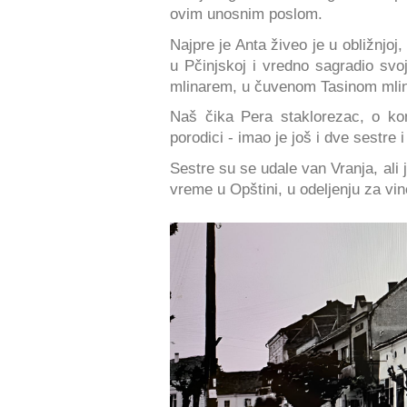
ovim unosnim poslom.
Najpre je Anta živeo je u obližnjoj
u Pčinjskoj i vredno sagradio sv
mlinarem, u čuvenom Tasinom mlin
Naš čika Pera staklorezac, o ko
porodici - imao je još i dve sestr
Sestre su se udale van Vranja, ali 
vreme u Opštini, u odeljenju za vi