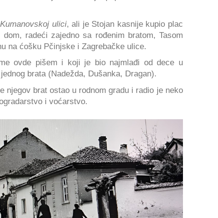
,
Kumanovskoj ulici
, ali je Stojan kasnije kupio plac
oj dom, radeći zajedno sa rođenim bratom, Tasom
u na ćošku Pčinjske i Zagrebačke ulice.
me ovde pišem i koji je bio najmlađi od dece u
e i jednog brata (Nadežda, Dušanka, Dragan).
je njegov brat ostao u rodnom gradu i radio je neko
nogradarstvo i voćarstvo.