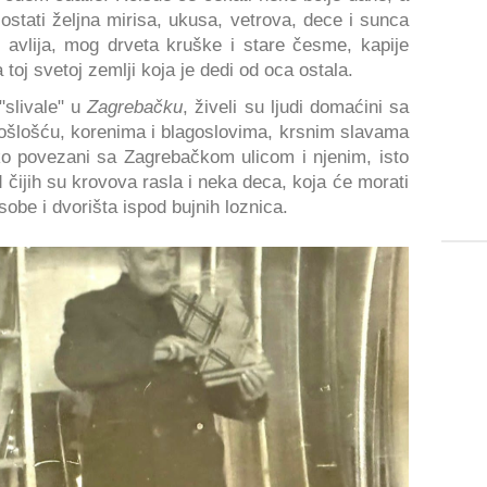
stati željna mirisa, ukusa, vetrova, dece i sunca
i avlija, mog drveta kruške i stare česme, kapije
 toj svetoj zemlji koja je dedi od oca ostala.
"slivale" u
Zagrebačku
, živeli su ljudi domaćini sa
ošlošću, korenima i blagoslovima, krsnim slavama
sko povezani sa Zagrebačkom ulicom i njenim, isto
ijih su krovova rasla i neka deca, koja će morati
sobe i dvorišta ispod bujnih loznica.