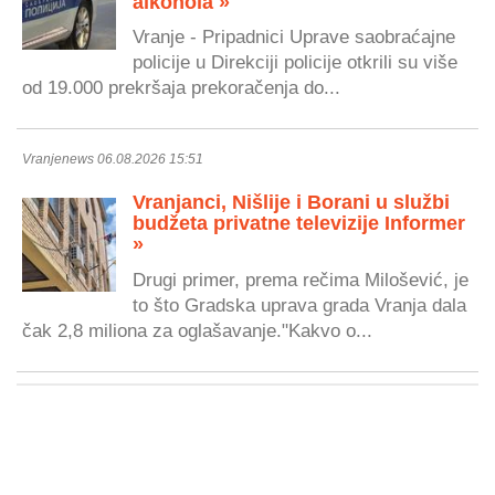
alkohola »
Vranje - Pripadnici Uprave saobraćajne
policije u Direkciji policije otkrili su više
od 19.000 prekršaja prekoračenja do...
Vranjenews 06.08.2026 15:51
Vranjanci, Nišlije i Borani u službi
budžeta privatne televizije Informer
»
Drugi primer, prema rečima Milošević, je
to što Gradska uprava grada Vranja dala
čak 2,8 miliona za oglašavanje."Kakvo o...