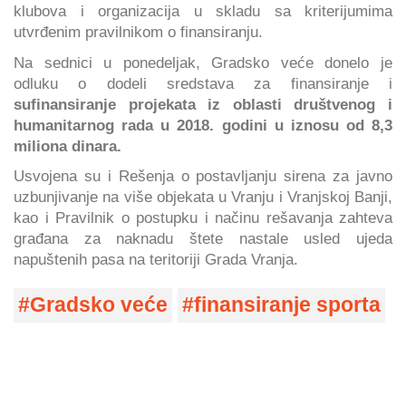
klubova i organizacija u skladu sa kriterijumima
utvrđenim pravilnikom o finansiranju.
Na sednici u ponedeljak, Gradsko veće donelo je
odluku o dodeli sredstava za finansiranje i
sufinansiranje projekata iz oblasti društvenog i
humanitarnog rada u 2018. godini u iznosu od 8,3
miliona dinara.
Usvojena su i Rešenja o postavljanju sirena za javno
uzbunjivanje na više objekata u Vranju i Vranjskoj Banji,
kao i Pravilnik o postupku i načinu rešavanja zahteva
građana za naknadu štete nastale usled ujeda
napuštenih pasa na teritoriji Grada Vranja.
Gradsko veće
finansiranje sporta