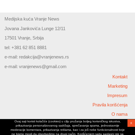
Medijska kuća Vranje News
Jovana Jankovića Lunge 12/11
17501 Vranje, Srbija
tel: +381 62 851 8881
e-mail:
redakcija@vranjenews.rs
e-mail:
vranjenews@gmail.com
Kontakt
Marketing
Impresum
Pravila korišćenja
O nama
Ovaj sajt koristi kolačiće (cookies) u cilju pružanja boljeg korisničkog iskustva,
X
Copyright © 2026 Vranjenews
prikazivanja personalizovanog sadržaja, sprečavanja spama, jednostavnije
All rights reserved
moderacije komentara, prikazivanja reklama, kao i za još neke funkcionalnosti koje
ne bismo mogli da obezbedimo na drugi način. Korišćenjem sajta saglasni ste sa
www.vranjenews.rs