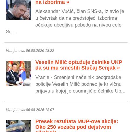
na izborima »
Aleksandar Vučić, član SNS-a, izjavio je
u četvrtak da na predstojeći izborima
očekuje ubedljivu pobedu na nivou cele
Sr...
Vranjenews 06.08.2026 18:22
Veselin Milić optužuje čelnike UKP
da su mu smestili Slučaj Senjak »
Vranje - Smenjeni načelnik beogradske
policije Veselin Milić podneo je krivičnu
prijavu u kojoj je osumnjičio čelnike Up...
Vranjenews 06.08.2026 18:07
Presek rezultata MUP-ove akcije:
Oko 250 vozača pod dejstvom