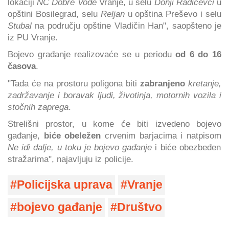
lokaciji
NC Dobre Vode
Vranje, u selu
Donji Radičevci
u
opštini Bosilegrad, selu
Reljan
u opština Preševo i selu
Stubal
na području opštine Vladičin Han", saopšteno je
iz PU Vranje.
Bojevo građanje realizovaće se u periodu
od 6 do 16
časova
.
"Tada će na prostoru poligona biti
zabranjeno
kretanje,
zadržavanje i boravak ljudi, životinja, motornih vozila i
stočnih zaprega
.
Strelišni prostor, u kome će biti izvedeno bojevo
gađanje,
biće obeležen
crvenim barjacima i natpisom
Ne idi dalje, u toku je bojevo gađanje
i biće obezbeđen
stražarima", najavljuju iz policije.
Policijska uprava
Vranje
bojevo gađanje
Društvo