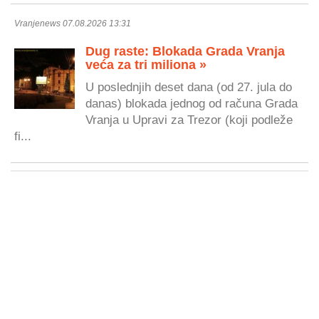
Vranjenews 07.08.2026 13:31
Dug raste: Blokada Grada Vranja
veća za tri miliona »
U poslednjih deset dana (od 27. jula do
danas) blokada jednog od računa Grada
Vranja u Upravi za Trezor (koji podleže
fi...