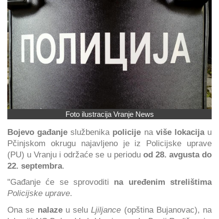
Foto ilustracija Vranje News
Bojevo gađanje
službenika
policije
na
više lokacija
u
Pčinjskom okrugu najavljeno je iz Policijske uprave
(PU) u Vranju i održaće se u periodu
od 28. avgusta do
22. septembra
.
"Gađanje će se sprovoditi
na uređenim strelištima
Policijske uprave
.
Ona se
nalaze
u selu
Ljiljance
(opština Bujanovac), na