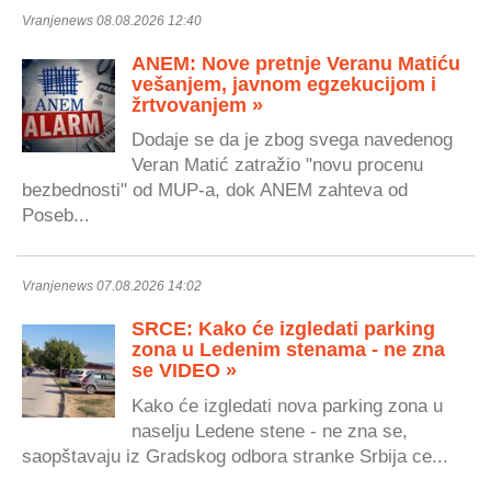
Vranjenews 08.08.2026 12:40
ANEM: Nove pretnje Veranu Matiću
vešanjem, javnom egzekucijom i
žrtvovanjem »
Dodaje se da je zbog svega navedenog
Veran Matić zatražio "novu procenu
bezbednosti" od MUP-a, dok ANEM zahteva od
Poseb...
Vranjenews 07.08.2026 14:02
SRCE: Kako će izgledati parking
zona u Ledenim stenama - ne zna
se VIDEO »
Kako će izgledati nova parking zona u
naselju Ledene stene - ne zna se,
saopštavaju iz Gradskog odbora stranke Srbija ce...