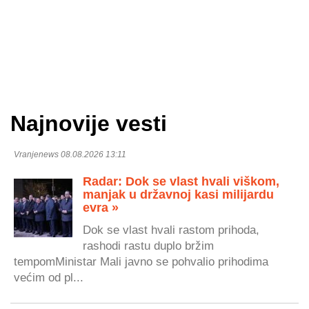
Najnovije vesti
Vranjenews 08.08.2026 13:11
Radar: Dok se vlast hvali viškom,
manjak u državnoj kasi milijardu
evra »
Dok se vlast hvali rastom prihoda,
rashodi rastu duplo bržim
tempomMinistar Mali javno se pohvalio prihodima
većim od pl...