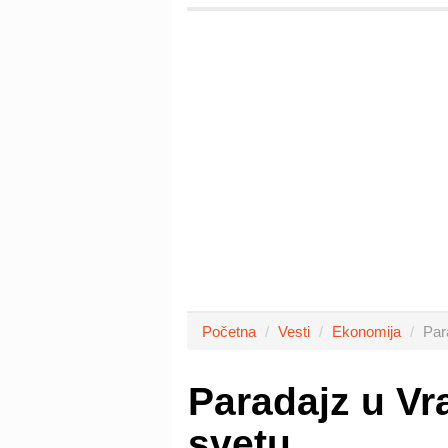
Početna
Vesti
Ekonomija
Par
Paradajz u Vr
svetu