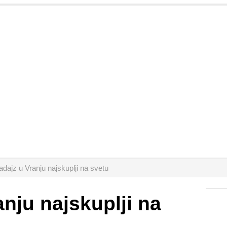
adajz u Vranju najskuplji na svetu
anju najskuplji na