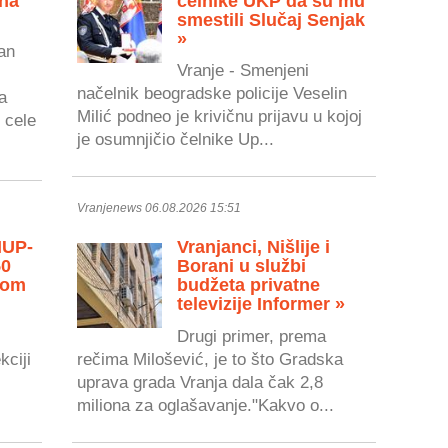
 na
čelnike UKP da su mu
smestili Slučaj Senjak
»
an
Vranje - Smenjeni
načelnik beogradske policije Veselin
a
Milić podneo je krivičnu prijavu u kojoj
 cele
je osumnjičio čelnike Up...
Vranjenews 06.08.2026 15:51
MUP-
Vranjanci, Nišlije i
50
Borani u službi
vom
budžeta privatne
televizije Informer »
Drugi primer, prema
kciji
rečima Milošević, je to što Gradska
uprava grada Vranja dala čak 2,8
miliona za oglašavanje."Kakvo o...