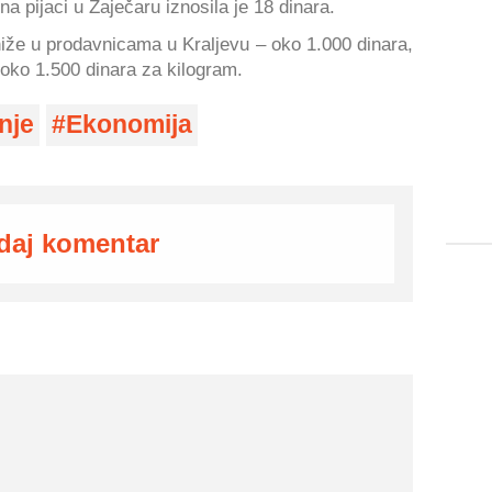
a pijaci u Zaječaru iznosila je 18 dinara.
niže u prodavnicama u Kraljevu – oko 1.000 dinara,
 oko 1.500 dinara za kilogram.
nje
Ekonomija
daj komentar