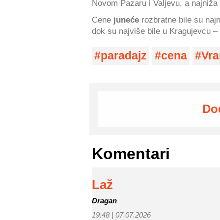
Novom Pazaru i Valjevu, a najniža n
Cene
juneće
rozbratne bile su naj
dok su najviše bile u Kragujevcu –
paradajz
cena
Vra
Do
Komentari
Laž
Dragan
19:48 |
07.07.2026