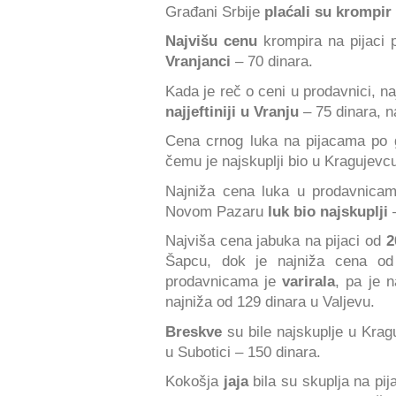
Građani Srbije
plaćali su krompir
Najvišu cenu
krompira na pijaci p
Vranjanci
– 70 dinara.
Kada je reč o ceni u prodavnici, na
najjeftiniji u Vranju
– 75 dinara, 
Cena crnog luka na pijacama po g
čemu je najskuplji bio u Kragujevc
Najniža cena luka u prodavnicam
Novom Pazaru
luk bio najskuplji
–
Najviša cena jabuka na pijaci od
2
Šapcu, dok je najniža cena od
prodavnicama je
varirala
, pa je 
najniža od 129 dinara u Valjevu.
Breskve
su bile najskuplje u Kragu
u Subotici – 150 dinara.
Kokošja
jaja
bila su skuplja na pi