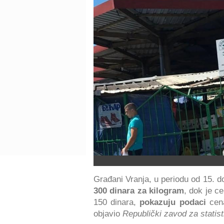
Građani Vranja, u periodu od 15. do
300 dinara za kilogram
, dok je c
150 dinara,
pokazuju podaci
cena
objavio
Republički zavod za statist