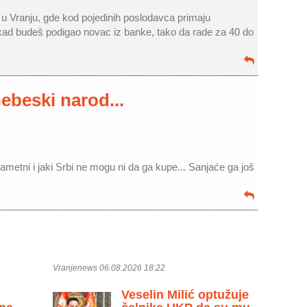
a u Vranju, gde kod pojedinih poslodavca primaju
ad budeš podigao novac iz banke, tako da rade za 40 do
nebeski narod...
metni i jaki Srbi ne mogu ni da ga kupe... Sanjaće ga još
Vranjenews 06.08.2026 18:22
Veselin Milić optužuje