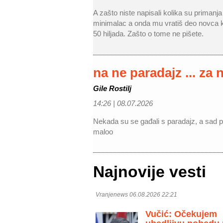
A zašto niste napisali kolika su primanj
minimalac a onda mu vratiš deo novca k
50 hiljada. Zašto o tome ne pišete.
na ne paradajz ... za 
Gile Rostilj
14:26 |
08.07.2026
Nekada su se gađali s paradajz, a sad pa
maloo
Najnovije vesti
Vranjenews 06.08.2026 22:21
Vučić: Očekujem