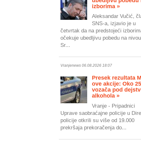
ubedljivu pobedu
izborima »
Aleksandar Vučić, čl
SNS-a, izjavio je u
četvrtak da na predstojeći izborim
očekuje ubedljivu pobedu na nivou
Sr...
Vranjenews 06.08.2026 18:07
Presek rezultata 
ove akcije: Oko 2
vozača pod dejst
alkohola »
Vranje - Pripadnici
Uprave saobraćajne policije u Dire
policije otkrili su više od 19.000
prekršaja prekoračenja do...