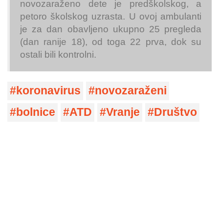
novozaraženo dete je predškolskog, a
petoro školskog uzrasta. U ovoj ambulanti
je za dan obavljeno ukupno 25 pregleda
(dan ranije 18), od toga 22 prva, dok su
ostali bili kontrolni.
koronavirus
novozaraženi
bolnice
ATD
Vranje
Društvo