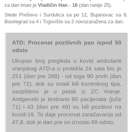
za dan imao je
Vladičin Han
-
16
(dan ranije 25).
Slede Preševo i Surdulica sa po 12, Bujanovac sa 9,
Bosilegrad sa 4 i Trgovište sa 2 novozaražena za dan.
ATD: Procenat pozitivnih pao ispod 50
odsto
Ukupan broj pregleda u kovid ambulanti
vranjskog ATD-a u protekla 24 sata bio je
251 (dan pre 288) - od toga 90 prvih (dan
pre 72), dok su ostali bili kontrolnog tipa,
saopšteno je u petak iz ZC Vranje.
Antigenski je testirano 90 pacijenata (juče
71) i 43 (dan pre 49) su bili pozitivni na
kovid-19. To daje procenat zaražavanja od
47,8, dok je dan pre on iznosio 69 odsto.