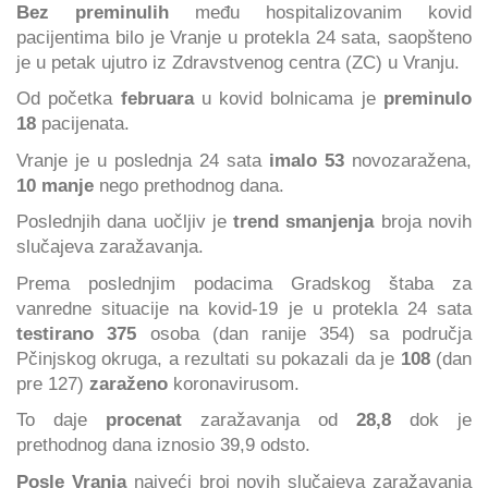
Bez preminulih
među hospitalizovanim kovid
pacijentima bilo je Vranje u protekla 24 sata, saopšteno
je u petak ujutro iz Zdravstvenog centra (ZC) u Vranju.
Od početka
februara
u kovid bolnicama je
preminulo
18
pacijenata.
Vranje je u poslednja 24 sata
imalo 53
novozaražena,
10 manje
nego prethodnog dana.
Poslednjih dana uočljiv je
trend smanjenja
broja novih
slučajeva zaražavanja.
Prema poslednjim podacima Gradskog štaba za
vanredne situacije na kovid-19 je u protekla 24 sata
testirano 375
osoba (dan ranije 354) sa područja
Pčinjskog okruga, a rezultati su pokazali da je
108
(dan
pre 127)
zaraženo
koronavirusom.
To daje
procenat
zaražavanja od
28,8
dok je
prethodnog dana iznosio 39,9 odsto.
Posle Vranja
najveći broj novih slučajeva zaražavanja