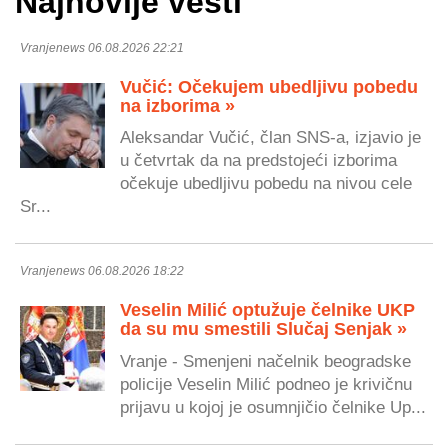
Najnovije vesti
Vranjenews 06.08.2026 22:21
Vučić: Očekujem ubedljivu pobedu
na izborima »
Aleksandar Vučić, član SNS-a, izjavio je
u četvrtak da na predstojeći izborima
očekuje ubedljivu pobedu na nivou cele
Sr...
Vranjenews 06.08.2026 18:22
Veselin Milić optužuje čelnike UKP
da su mu smestili Slučaj Senjak »
Vranje - Smenjeni načelnik beogradske
policije Veselin Milić podneo je krivičnu
prijavu u kojoj je osumnjičio čelnike Up...