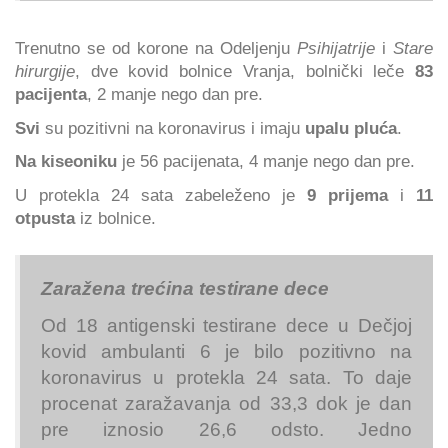
Trenutno se od korone na Odeljenju
Psihijatrije
i
Stare
hirurgije
, dve kovid bolnice Vranja, bolnički leče
83
pacijenta
, 2 manje nego dan pre.
Svi
su pozitivni na koronavirus i imaju
upalu pluća
.
Na kiseoniku
je 56
pacijenata, 4 manje nego dan pre.
U protekla 24 sata zabeleženo je
9 prijema
i
11
otpusta
iz bolnice.
Zaražena trećina testirane dece
Od 18 antigenski testirane dece u Dečjoj
kovid ambulanti 6 je bilo pozitivno na
koronavirus u protekla 24 sata. To daje
procenat zaražavanja od 33,3 dok je dan
pre iznosio 26,6 odsto. Jedno