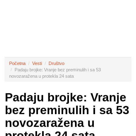
Početna
Vesti
Društvo
Padaju brojke: Vranje bez preminulih i sa 53
novozaražena u protekla 24 sata
Padaju brojke: Vranje
bez preminulih i sa 53
novozaražena u
protekla 24 sata