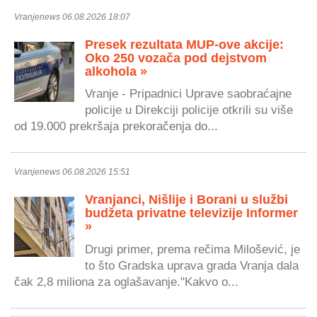
Vranjenews 06.08.2026 18:07
Presek rezultata MUP-ove akcije:
Oko 250 vozača pod dejstvom
alkohola »
Vranje - Pripadnici Uprave saobraćajne
policije u Direkciji policije otkrili su više
od 19.000 prekršaja prekoračenja do...
Vranjenews 06.08.2026 15:51
Vranjanci, Nišlije i Borani u službi
budžeta privatne televizije Informer
»
Drugi primer, prema rečima Milošević, je
to što Gradska uprava grada Vranja dala
čak 2,8 miliona za oglašavanje."Kakvo o...