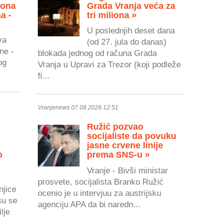
zona
Grada Vranja veća za
a -
tri miliona »
»
U poslednjih deset dana
va
(od 27. jula do danas)
ne -
blokada jednog od računa Grada
og
Vranja u Upravi za Trezor (koji podleže
fi...
Vranjenews 07.08.2026 12:51
Ružić pozvao
socijaliste da povuku
jasne crvene linije
o
prema SNS-u »
Vranje - Bivši ministar
prosvete, socijalista Branko Ružić
njice
ocenio je u intervjuu za austrijsku
su se
agenciju APA da bi naredn...
lje