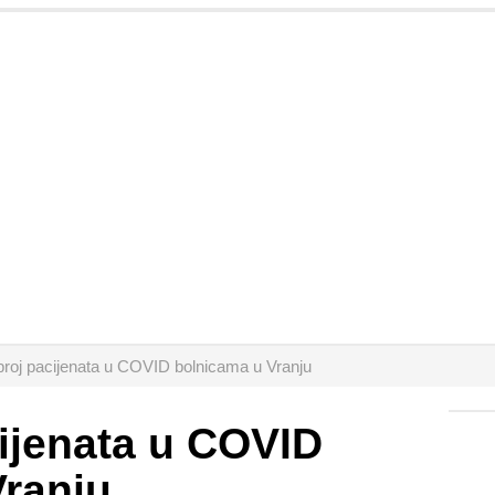
roj pacijenata u COVID bolnicama u Vranju
ijenata u COVID
Vranju