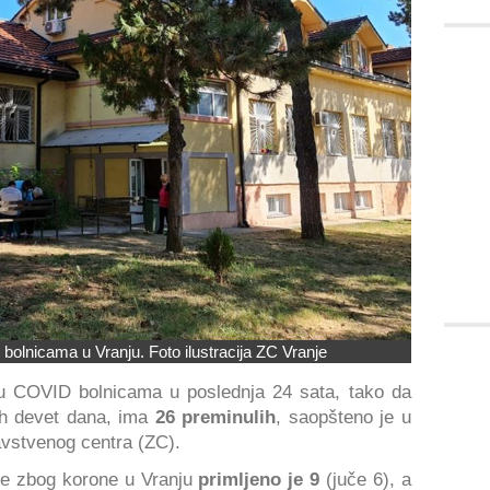
olnicama u Vranju. Foto ilustracija ZC Vranje
 COVID bolnicama u poslednja 24 sata, tako da
ih devet dana, ima
26 preminulih
, saopšteno je u
avstvenog centra (ZC).
je zbog korone u Vranju
primljeno je 9
(juče 6), a