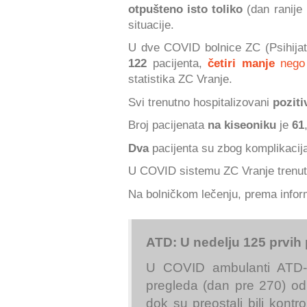
otpušteno isto toliko
(dan ranije
situacije.
U dve COVID bolnice ZC (Psihijatri
122
pacijenta,
četiri manje
nego
statistika ZC Vranje.
Svi trenutno hospitalizovani
poziti
Broj pacijenata
na kiseoniku
je
61
Dva
pacijenta su zbog komplikaci
U COVID sistemu ZC Vranje trenut
Na bolničkom lečenju, prema infor
ATD: U nedelju 125 prvih
U COVID ambulanti ATD-
pregleda (dan pre 270) od
dok su preostali bili kont