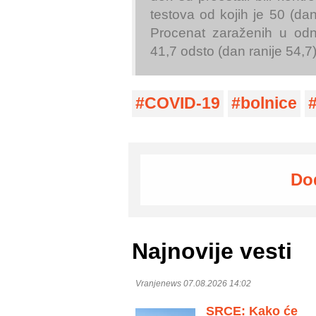
testova od kojih je 50 (dan
Procenat zaraženih u odno
41,7 odsto (dan ranije 54,7)
COVID-19
bolnice
Do
Najnovije vesti
Vranjenews 07.08.2026 14:02
SRCE: Kako će