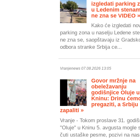
izgledati parking 
u Ledenim stenam
ne zna se VIDEO 
Kako će izgledati no
parking zona u naselju Ledene ste
ne zna se, saopštavaju iz Gradsk
odbora stranke Srbija ce...
Vranjenews 07.08.2026 13:05
Govor mržnje na
obeležavanju
godišnjice Oluje u
Kninu: Drinu ćem
pregaziti, a Srbiju
zapaliti »
Vranje - Tokom proslave 31. godiš
"Oluje" u Kninu 5. avgusta mogle 
čuti ustaške pesme, pozivi na nasi