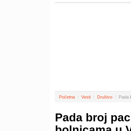
Početna
Vesti
Društvo
Pada b
Pada broj pac
bolnicama u 