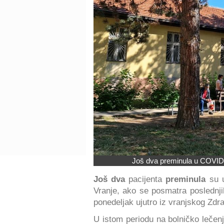
Još dva preminula u COVID b
Još dva
pacijenta
preminula
su u
Vranje, ako se posmatra poslednj
ponedeljak ujutro iz vranjskog Zdr
U istom periodu na bolničko lečen