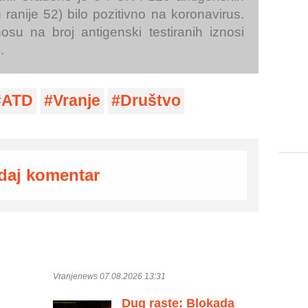
 ranije 52) bilo pozitivno na koronavirus.
su na broj antigenski testiranih iznosi
.
ATD
Vranje
Društvo
daj komentar
Vranjenews 07.08.2026 13:31
Dug raste: Blokada