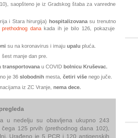
 10), saopšteno je iz Gradskog štaba za vanredne
ja i Stara hirurgija)
hospitalizovana
su trenutno
 prethodnog dana
kada ih je bilo 126, pokazuje
vni
su na koronavirus i imaju
upalu
pluća.
, šest manje dan pre.
ja
transportovana
u COVID
bolnicu Kruševac
.
no je 36
slobodnih
mesta,
četiri više
nego juče.
macijama iz ZC Vranje,
nema dece.
 pregleda
a u nedelju su obavljena ukupno 243
 čega 125 prvih (prethodnog dana 102),
rolni. Urađeno je 5 PCR i 120 antigenskih