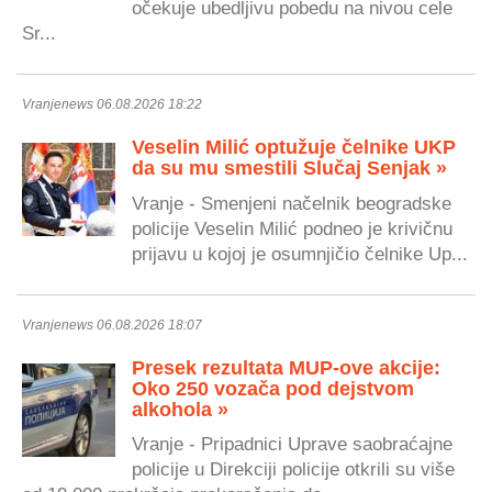
očekuje ubedljivu pobedu na nivou cele
Sr...
Vranjenews 06.08.2026 18:22
Veselin Milić optužuje čelnike UKP
da su mu smestili Slučaj Senjak »
Vranje - Smenjeni načelnik beogradske
policije Veselin Milić podneo je krivičnu
prijavu u kojoj je osumnjičio čelnike Up...
Vranjenews 06.08.2026 18:07
Presek rezultata MUP-ove akcije:
Oko 250 vozača pod dejstvom
alkohola »
Vranje - Pripadnici Uprave saobraćajne
policije u Direkciji policije otkrili su više