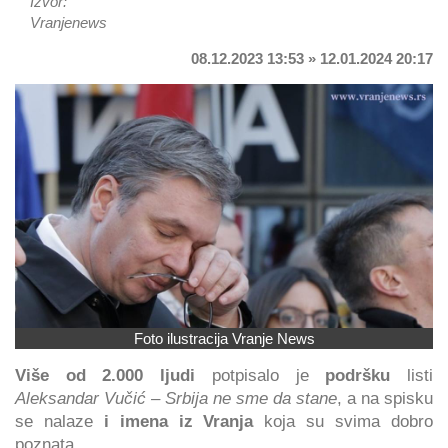
Izvor:
Vranjenews
08.12.2023 13:53 » 12.01.2024 20:17
Foto ilustracija Vranje News
Više od 2.000 ljudi
potpisalo je
podršku
listi
Aleksandar Vučić – Srbija ne sme da stane
, a na spisku
se nalaze
i imena iz Vranja
koja su svima dobro
poznata.