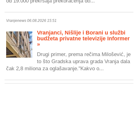
od 19.000 prekršaja prekoračenja do...
Vranjenews 06.08.2026 15:51
Vranjanci, Nišlije i Borani u službi
budžeta privatne televizije Informer
»
Drugi primer, prema rečima Milošević, je
to što Gradska uprava grada Vranja dala
čak 2,8 miliona za oglašavanje."Kakvo o...