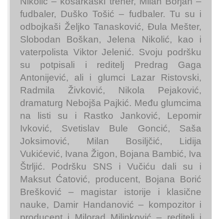
Nikolić – košarkaški trener, Milan Borjan –
fudbaler, Duško Tošić – fudbaler. Tu su i
odbojkaši Željko Tanasković, Đula Mešter,
Slobodan Boškan, Jelena Nikolić, kao i
vaterpolista Viktor Jelenić. Svoju podršku
su potpisali i reditelj Predrag Gaga
Antonijević, ali i glumci Lazar Ristovski,
Radmila Živković, Nikola Pejaković,
dramaturg Nebojša Pajkić. Među glumcima
na listi su i Rastko Janković, Lepomir
Ivković, Svetislav Bule Goncić, Saša
Joksimović, Milan Bosiljčić, Lidija
Vukićević, Ivana Žigon, Bojana Bambić, Iva
Štrljić. Podršku SNS i Vučiću dali su i
Maksut Ćatović, producent, Bojana Borić
Brešković – magistar istorije i klasične
nauke, Damir Handanović – kompozitor i
producent i Milorad Milinković – reditelj i