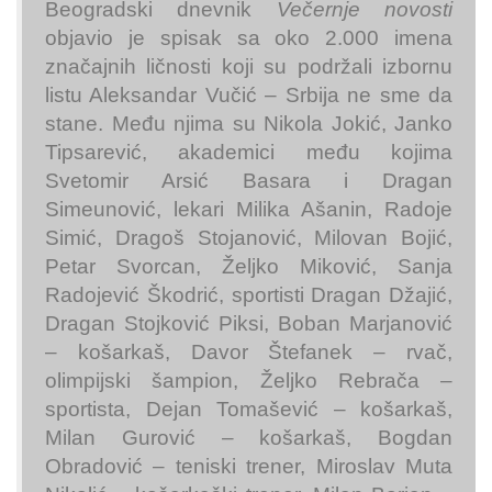
Beogradski dnevnik
Večernje novosti
objavio je spisak sa oko 2.000 imena
značajnih ličnosti koji su podržali izbornu
listu Aleksandar Vučić – Srbija ne sme da
stane. Među njima su Nikola Jokić, Janko
Tipsarević, akademici među kojima
Svetomir Arsić Basara i Dragan
Simeunović, lekari Milika Ašanin, Radoje
Simić, Dragoš Stojanović, Milovan Bojić,
Petar Svorcan, Željko Miković, Sanja
Radojević Škodrić, sportisti Dragan Džajić,
Dragan Stojković Piksi, Boban Marjanović
– košarkaš, Davor Štefanek – rvač,
olimpijski šampion, Željko Rebrača –
sportista, Dejan Tomašević – košarkaš,
Milan Gurović – košarkaš, Bogdan
Obradović – teniski trener, Miroslav Muta