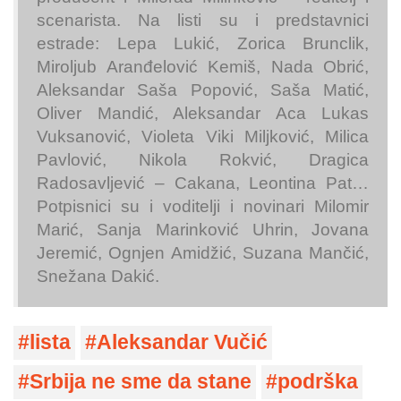
scenarista. Na listi su i predstavnici
estrade: Lepa Lukić, Zorica Brunclik,
Miroljub Aranđelović Kemiš, Nada Obrić,
Aleksandar Saša Popović, Saša Matić,
Oliver Mandić, Aleksandar Aca Lukas
Vuksanović, Violeta Viki Miljković, Milica
Pavlović, Nikola Rokvić, Dragica
Radosavljević – Cakana, Leontina Pat…
Potpisnici su i voditelji i novinari Milomir
Marić, Sanja Marinković Uhrin, Jovana
Jeremić, Ognjen Amidžić, Suzana Mančić,
Snežana Dakić.
lista
Aleksandar Vučić
Srbija ne sme da stane
podrška