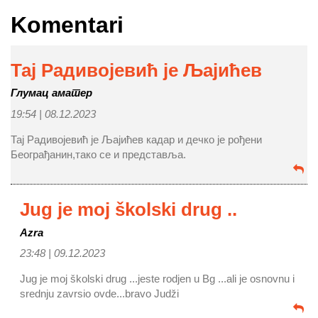
Komentari
Тај Радивојевић је Љајићев
Глумац аматер
19:54 |
08.12.2023
Тај Радивојевић је Љајићев кадар и дечко је рођени
Београђанин,тако се и представља.
Jug je moj školski drug ..
Azra
23:48 |
09.12.2023
Jug je moj školski drug ...jeste rodjen u Bg ...ali je osnovnu i
srednju zavrsio ovde...bravo Judži