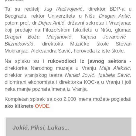
Tu su
reditelj
Jug Radivojević
, direktor BDP-a u
Beogradu, rektor Univerziteta u Nišu
Dragan Antić
,
potom prof. dr
Dejan Antić
, državni sekretar i Vranjanac
koji predaje na Filozofskom fakultetu u Nišu, glumac
Dragan Boža Marjanović
,
Tatjana Jovanović
Bliznakovsk
i, direktoka Muzičke škole Stevan
Mokranjac, Aleksandra Savić, horovođa iz iste škole.
Na spisku su i
rukovodioci iz javnog sektora
-
direktorka Narodnog muzeja u Vranju
Maja Aleksić
,
direktor vranjskog teatra
Nenad Jović
,
Izabela Savić
,
dilomirani ekonomista i direktorka KOC-a u Vranju i još
neka manje poznata imena iz Vranja.
Kompletan spisak sa oko 2.000 imena možete pogledati
ako kliknete
OVDE
.
Jokić, Piksi, Lukas...