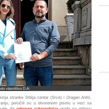
oto vlasništvo D.A:
tkinja stranke Srbija centar (Srce) i
Dragan Antić
,
ranju, poručili su u otvorenom pismu u vezi sa
 kale, da
odgovor rukovodstva
grada na njihovu