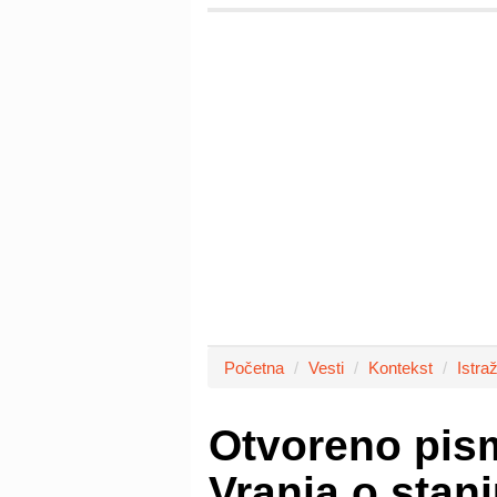
Početna
Vesti
Kontekst
Istra
Otvoreno pis
Vranja o sta