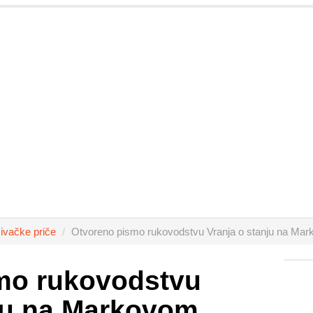
živačke priče
Otvoreno pismo rukovodstvu Vranja o stanju na Marko
mo rukovodstvu
nju na Markovom