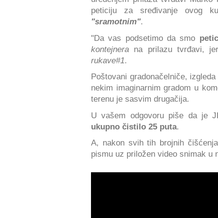
peticiju za sređivanje ovog k
"sramotnim"
.
"Da vas podsetimo da smo
peti
kontejnera
na prilazu tvrđavi, je
rukave#1
.
Poštovani gradonačelniče, izgled
nekim imaginarnim gradom u kome is
terenu je sasvim drugačija.
U vašem odgovoru piše da je JK
ukupno čistilo 25 puta
.
A, nakon svih tih brojnih čišćenja
pismu uz priložen video snimak u 