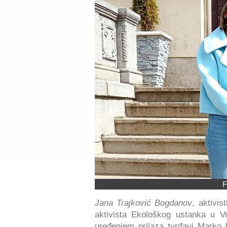
F
Jana Trajković Bogdanov
, aktivis
aktivista Ekološkog ustanka u V
uređenjem prilaza tvrđavi Marko