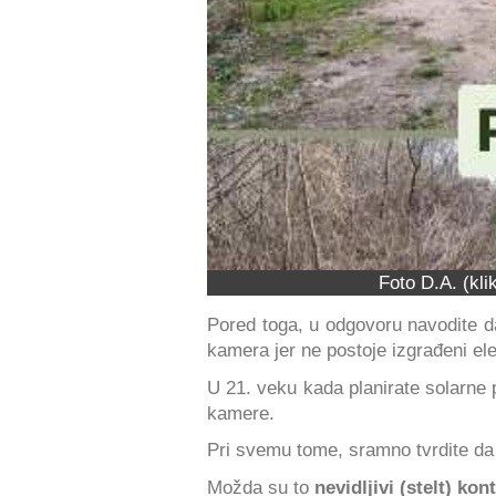
Foto D.A. (kli
Pored toga, u odgovoru navodite 
kamera jer ne postoje izgrađeni ele
U 21. veku kada planirate solarne 
kamere.
Pri svemu tome, sramno tvrdite da 
Možda su to
nevidljivi (stelt) kon