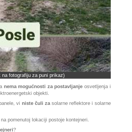
k na fotografiju za puni prikaz)
da
nema mogućnosti za postavljanje
osvetljenja i
ktroenergetski objekti.
panele, vi
niste čuli za
solarne reflektore i solarne
na pomenutoj lokaciji postoje kontejneri.
tejneri
?