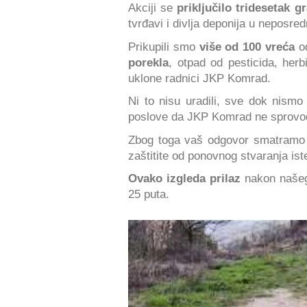
Akciji se
priključilo tridesetak g
tvrđavi i divlja deponija u neposredn
Prikupili smo
više od 100 vreća
o
porekla
, otpad od pesticida, herb
uklone radnici JKP Komrad.
Ni to nisu uradili, sve dok nism
poslove da JKP Komrad ne sprovodi
Zbog toga vaš odgovor smatramo s
zaštitite od ponovnog stvaranja ist
Ovako izgleda prilaz
nakon našeg
25 puta.