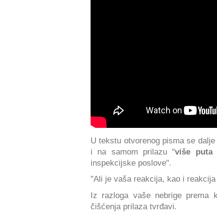
U tekstu otvorenog pisma se dalje 
i na samom prilazu "
više puta
inspekcijske poslove".
"Ali je vaša reakcija, kao i reakci
Iz razloga vaše nebrige prema 
čišćenja prilaza tvrđavi.