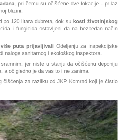
rađana
, pri čemu su očišćene dve lokacije - prilaz
oj blizini.
d po 120 litara đubreta, dok su
kosti životinjskog
icida i fungicida ostavljeni da na bezbedan način
o
više puta prijavljivali
Odeljenju za inspekcijske
 naloge sanitarnog i ekološkog inspektora.
ramnim, jer niste u stanju da očišćenu deponiju
e, a očigledno je da vas to i ne zanima.
 čišćenja za razliku od JKP Komrad koji je čistio