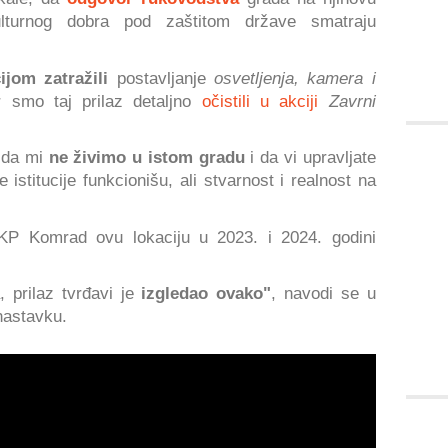
ulturnog dobra pod zaštitom države smatraju
cijom zatražili
postavljanje
osvetljenja, kamera i
r smo taj prilaz detaljno
očistili u akciji
Zavrni
a da mi
ne živimo u istom gradu
i da vi upravljate
titucije funkcionišu, ali stvarnost i realnost na
P Komrad ovu lokaciju u 2023. i 2024. godini
, prilaz tvrđavi je
izgledao ovako"
, navodi se u
nastavku.