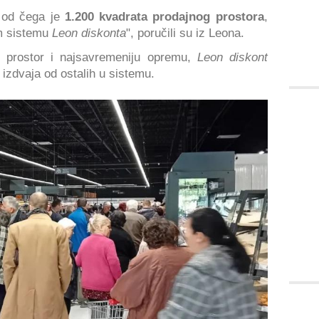
 od čega je
1.200 kvadrata prodajnog prostora
,
m sistemu
Leon diskonta
", poručili su iz Leona.
g
prostor i najsavremeniju opremu,
Leon diskont
a izdvaja od ostalih u sistemu.