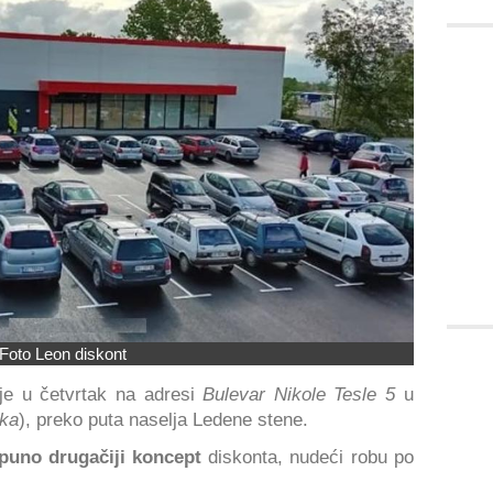
Foto Leon diskont
je u četvrtak na adresi
Bulevar Nikole Tesle 5
u
ka
), preko puta naselja Ledene stene.
puno drugačiji koncept
diskonta, nudeći robu po