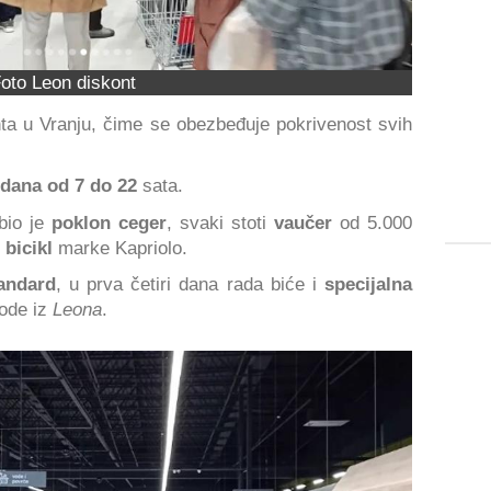
oto Leon diskont
ta u Vranju, čime se obezbeđuje pokrivenost svih
dana od 7 do 22
sata.
bio je
poklon ceger
, svaki stoti
vaučer
od 5.000
bicikl
marke Kapriolo.
tandard
, u prva četiri dana rada biće i
specijalna
vode iz
Leona
.