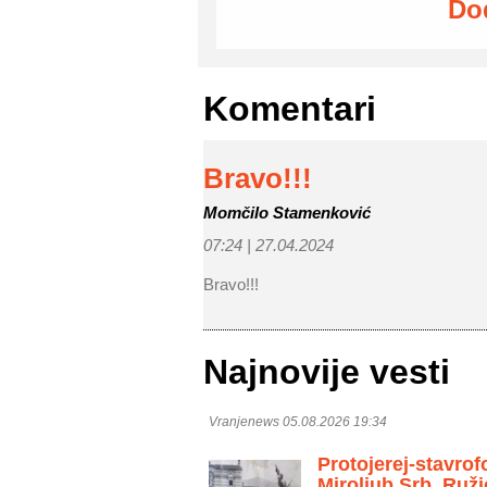
Do
Komentari
Bravo!!!
Momčilo Stamenković
07:24 |
27.04.2024
Bravo!!!
Najnovije vesti
Vranjenews 05.08.2026 19:34
Protojerej-stavrof
Miroljub Srb. Ruži