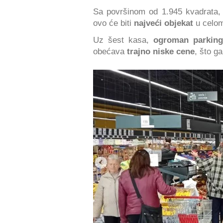
Sa površinom od 1.945 kvadrata,
ovo će biti
najveći objekat
u celo
Uz šest kasa,
ogroman parkin
obećava
trajno niske cene
, što g