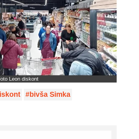
oto Leon diskont
iskont
bivša Simka