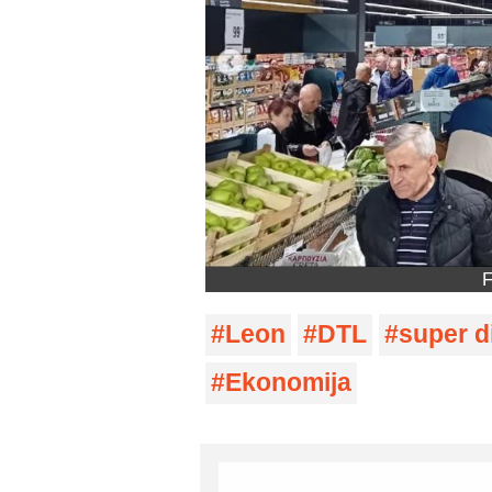
F
Leon
DTL
super d
Ekonomija