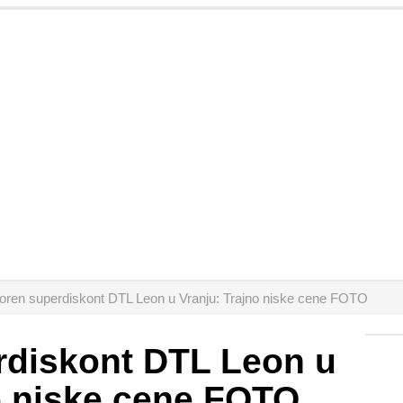
oren superdiskont DTL Leon u Vranju: Trajno niske cene FOTO
rdiskont DTL Leon u
o niske cene FOTO