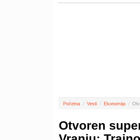
Početna
Vesti
Ekonomija
Otv
Otvoren supe
Vranju: Trajn