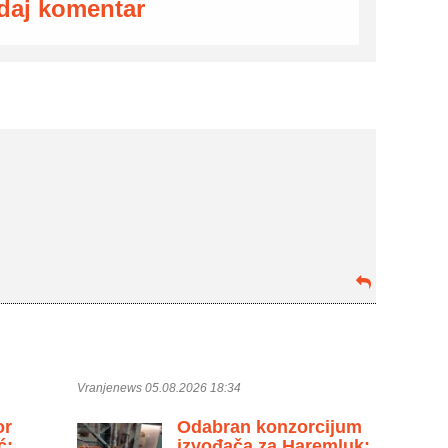
daj komentar
Vranjenews 05.08.2026 18:34
or
Odabran konzorcijum
ć:
izvođača za Haremluk: