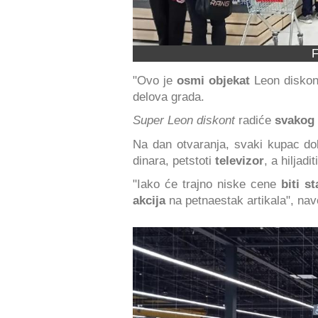
F
"Ovo je
osmi objekat
Leon diskon
delova grada.
Super Leon diskont
radiće
svakog 
Na dan otvaranja, svaki kupac do
dinara, petstoti
televizor
, a hiljaditi
"Iako će trajno niske cene
biti s
akcija
na petnaestak artikala", na