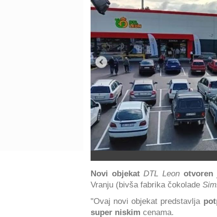
Novi objekat
DTL
Leon
otvoren
Vranju (bivša fabrika čokolade
Sim
"Ovaj novi objekat predstavlja
pot
super niskim
cenama.