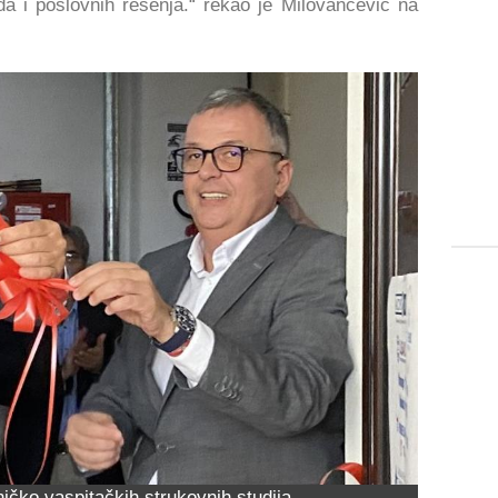
da i poslovnih rešenja.“ rekao je Milovančević na
ičko vaspitačkih strukovnih studija