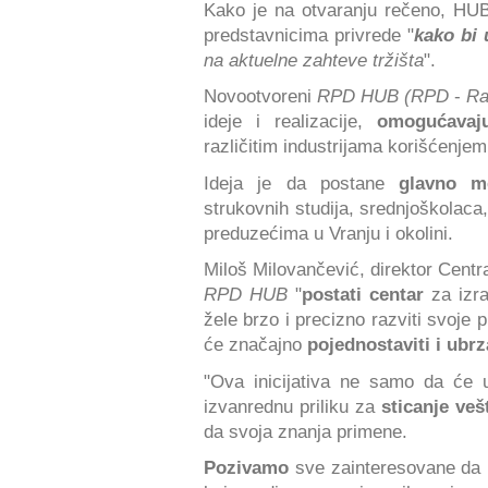
Kako je na otvaranju rečeno, HUB
predstavnicima privrede "
kako bi 
na aktuelne zahteve tržišta
".
Novootvoreni
RPD HUB (RPD
-
Ra
ideje i realizacije,
omogućavaju
različitim industrijama korišćenj
Ideja je da postane
glavno m
strukovnih studija, srednjoškolaca
preduzećima u Vranju i okolini.
Miloš Milovančević, direktor Centr
RPD HUB
"
postati centar
za izra
žele brzo i precizno razviti svoje
će značajno
pojednostaviti i ubrz
"Ova inicijativa ne samo da će u
izvanrednu priliku za
sticanje veš
da svoja znanja primene.
Pozivamo
sve zainteresovane da