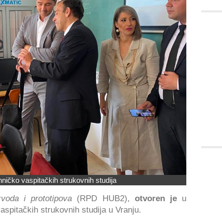
ničko vaspitačkih strukovnih studija
zvoda i prototipova
(RPD HUB2),
otvoren je
u
aspitačkih strukovnih studija u Vranju.