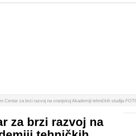
n Centar za brzi razvoj na vranjskoj Akademiji tehničkih studija FO
r za brzi razvoj na
demiji tehničkih