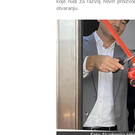
koje nudi za razvoj novih proizvo
otvaranju.
Foto Akademija tehn