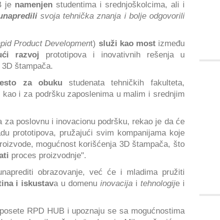
 je
namenjen
studentima i srednjoškolcima, ali i
unapredili
svoja tehnička znanja i bolje odgovorili
pid Product Developmen
t)
služi kao most
između
ći razvoj
prototipova i inovativnih rešenja u
em 3D štampača.
esto za obuku
studenata tehničkih fakulteta,
, kao i za podršku zaposlenima u malim i srednjim
a za poslovnu i inovacionu podršku, rekao je da će
du prototipova, pružajući svim kompanijama koje
 proizvode, mogućnost korišćenja 3D štampača, što
ati
proces proizvodnje".
naprediti obrazovanje, već će i mladima pružiti
tina i iskustav
a u domenu
inovacija
i
tehnologij
e i
 posete RPD HUB i upoznaju se sa mogućnostima