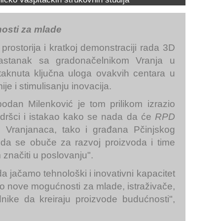
osti za mlade
rostorija i kratkoj demonstraciji rada 3D
astanak
sa gradonačelnikom Vranja u
staknuta ključna uloga ovakvih centara u
e i stimulisanju inovacija.
odan Milenković je tom prilikom izrazio
ršci i istakao kako se nada da će
RPD
 Vranjanaca, tako i građana Pčinjskog
e da se obuče za razvoj proizvoda i time
značiti u poslovanju".
 jačamo tehnološki i inovativni kapacitet
o nove mogućnosti za mlade, istraživače,
dnike da kreiraju proizvode budućnosti",