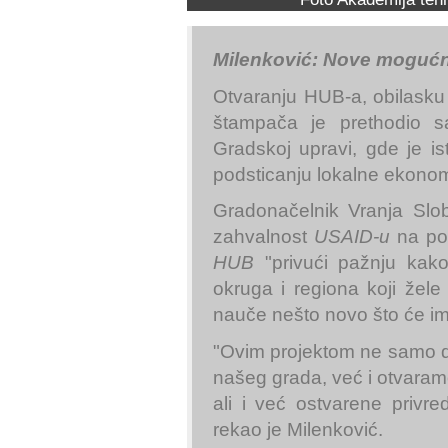
Milenković: Nove mogućn
Otvaranju HUB-a, obilasku p
štampača je
prethodio s
Gradskoj upravi, gde je i
podsticanju lokalne ekonomij
Gradonačelnik Vranja Slob
zahvalnost
USAID-u
na pod
HUB
"privući pažnju kako
okruga i regiona koji žel
nauče nešto novo što će im 
"Ovim projektom ne samo da
našeg grada, već i otvaram
ali i već ostvarene privre
rekao je Milenković.