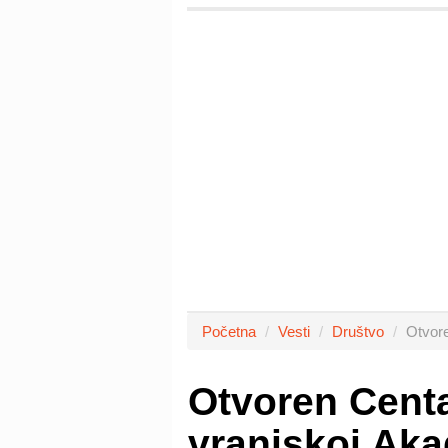
Početna
Vesti
Društvo
Otvore
Otvoren Centa
vranjskoj Aka