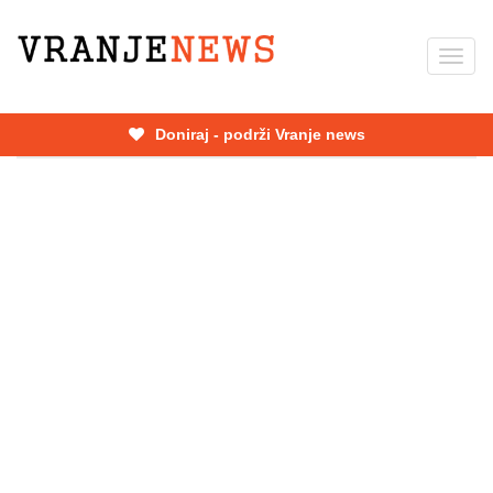
Skip
to
Toggl
main
navig
content
Doniraj - podrži Vranje news