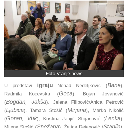
Foto Vranje news
igraju
Bane
U predstavi
Nenad Nedeljković (
),
Goca
Radmila Kocevska (
), Bojan Jovanović
Bogdan, Jakša
(
), Jelena Filipović/Anica Petrović
Ljubica
Mirjana
(
), Tamara Stošić (
), Marko Nikolić
Goran, Vuk
Lenka
(
), Kristina Janjić Stojanović (
),
Snežana
Stanija
Milena Stošić (
), Žetica Dejanović (
),