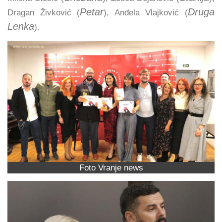
Petar
Druga
Dragan Živković (
), Anđela Vlajković (
Lenka
).
Foto Vranje news