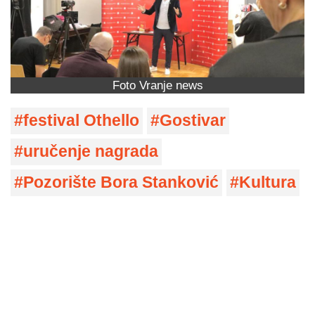
Foto Vranje news
festival Othello
Gostivar
uručenje nagrada
Pozorište Bora Stanković
Kultura