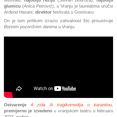
glumicu
(
Anica Petrović)
, u Vranju je laureatima uručio
Arđend Hasani
,
direktor
festivala u Gostivaru.
On je tom prilikom izrazio zahvalnost što prisustvuje
Borinim pozorišnim danima
u Vranju.
Ostvarenje
4 zida ili tragikomedija o karantinu
,
premijerno je izvedeno
u vranjskom teatru u februaru
2023. godine.