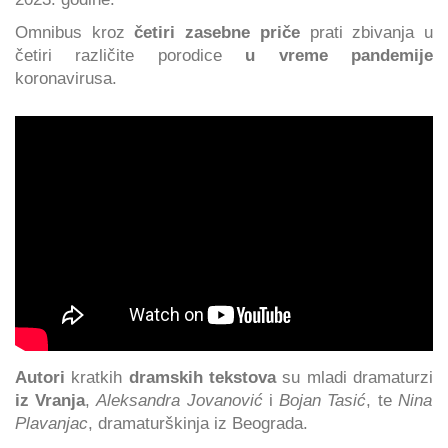
Omnibus kroz
četiri zasebne priče
prati zbivanja u
četiri različite porodice
u vreme pandemije
koronavirusa.
Autori
kratkih
dramskih tekstova
su mladi dramaturzi
iz Vranja
,
Aleksandra Jovanović
i
Bojan Tasić
, te
Nina
Plavanjac
, dramaturškinja iz Beograda.