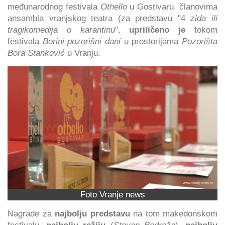
međunarodnog festivala
Othello
u Gostivaru, članovima
ansambla vranjskog teatra (za predstavu "4
zida ili
tragikomedija o karantinu
",
upriličeno je
tokom
festivala
Borini pozorišni dani
u prostorijama
Pozorišta
Bora Stanković
u Vranju.
Foto Vranje news
Nagrade za
najbolju predstavu
na tom makedonskom
festivalu,
najbolju režiju
(
Stevan Bodroža
),
najbolju