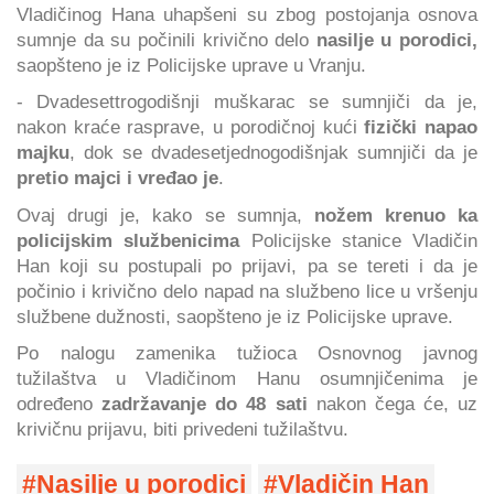
Vladičinog Hana uhapšeni su zbog postojanja osnova
sumnje da su počinili krivično delo
nasilje u porodici,
saopšteno je iz Policijske uprave u Vranju.
- Dvadesettrogodišnji muškarac se sumnjiči da je,
nakon kraće rasprave, u porodičnoj kući
fizički napao
majku
, dok se dvadesetjednogodišnjak sumnjiči da je
pretio majci i vređao je
.
Ovaj drugi je, kako se sumnja,
nožem krenuo ka
policijskim službenicima
Policijske stanice Vladičin
Han koji su postupali po prijavi, pa se tereti i da je
počinio i krivično delo napad na službeno lice u vršenju
službene dužnosti, saopšteno je iz Policijske uprave.
Po nalogu zamenika tužioca Osnovnog javnog
tužilaštva u Vladičinom Hanu osumnjičenima je
određeno
zadržavanje do 48 sati
nakon čega će, uz
krivičnu prijavu, biti privedeni tužilaštvu.
Nasilje u porodici
Vladičin Han