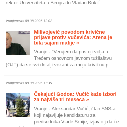
rektor Univerziteta u Beogradu Vladan Đokić...
Vranjenews 09.08.2026 12:02
Milivojević povodom krivične
prijave protiv Vučevića: Arena je
bila sajam mafije »
Vranje - "Verujem da postoji volja u
Trećem osnovnom javnom tužilaštvu
(OJT) da se svi detalji vezani za moju krivičnu p...
Vranjenews 09.08.2026 11:35
Čekajući Godoa: Vučić kaže izbori
za najviše tri meseca »
Vranje - Aleksandar Vučić, član SNS-a
koji najavljuje kandidaturu za
predsednika Vlade Srbije, izjavio j da će