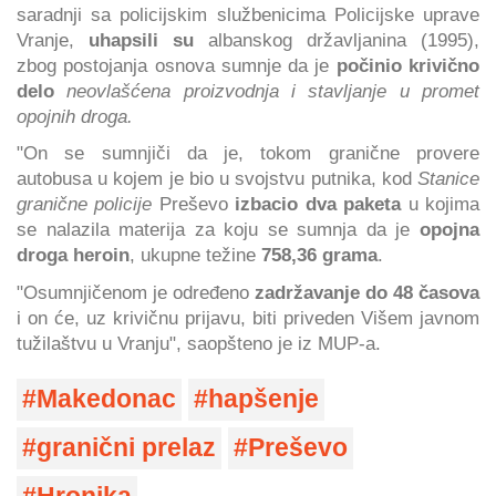
saradnji sa policijskim službenicima Policijske uprave
Vranje,
uhapsili su
albanskog državljanina (1995),
zbog postojanja osnova sumnje da je
počinio krivično
delo
neovlašćena proizvodnja i stavljanje u promet
opojnih droga.
"On se sumnjiči da je, tokom granične provere
autobusa u kojem je bio u svojstvu putnika, kod
Stanice
granične policije
Preševo
izbacio dva paketa
u kojima
se nalazila materija za koju se sumnja da je
opojna
droga heroin
, ukupne težine
758,36 grama
.
"Osumnjičenom je određeno
zadržavanje do 48 časova
i on će, uz krivičnu prijavu, biti priveden Višem javnom
tužilaštvu u Vranju", saopšteno je iz MUP-a.
Makedonac
hapšenje
granični prelaz
Preševo