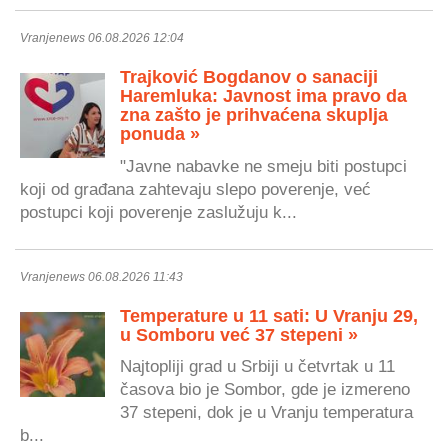
Vranjenews 06.08.2026 12:04
Trajković Bogdanov o sanaciji
Haremluka: Javnost ima pravo da
zna zašto je prihvaćena skuplja
ponuda »
"Javne nabavke ne smeju biti postupci
koji od građana zahtevaju slepo poverenje, već
postupci koji poverenje zaslužuju k...
Vranjenews 06.08.2026 11:43
Temperature u 11 sati: U Vranju 29,
u Somboru već 37 stepeni »
Najtopliji grad u Srbiji u četvrtak u 11
časova bio je Sombor, gde je izmereno
37 stepeni, dok je u Vranju temperatura
b...