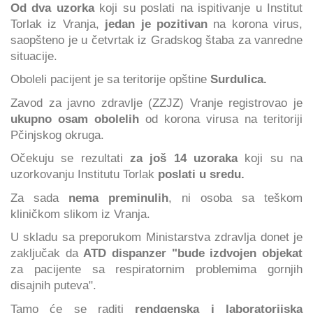
Od dva uzorka
koji su poslati na ispitivanje u Institut
Torlak iz Vranja,
jedan je pozitivan
na korona virus,
saopšteno je u četvrtak iz Gradskog štaba za vanredne
situacije.
Oboleli pacijent je sa teritorije opštine
Surdulica.
Zavod za javno zdravlje (ZZJZ) Vranje registrovao je
ukupno osam obolelih
od korona virusa na teritoriji
Pčinjskog okruga.
Očekuju se rezultati
za još 14 uzoraka
koji su na
uzorkovanju Institutu Torlak
poslati u sredu.
Za sada
nema preminulih
, ni osoba sa teškom
kliničkom slikom iz Vranja.
U skladu sa preporukom Ministarstva zdravlja donet je
zaključak da
ATD dispanzer "bude izdvojen objekat
za pacijente sa respiratornim problemima gornjih
disajnih puteva".
Tamo će se raditi
rendgenska i laboratorijska