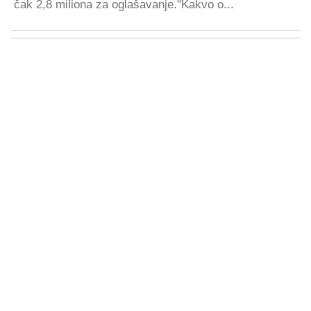
čak 2,8 miliona za oglašavanje."Kakvo o...