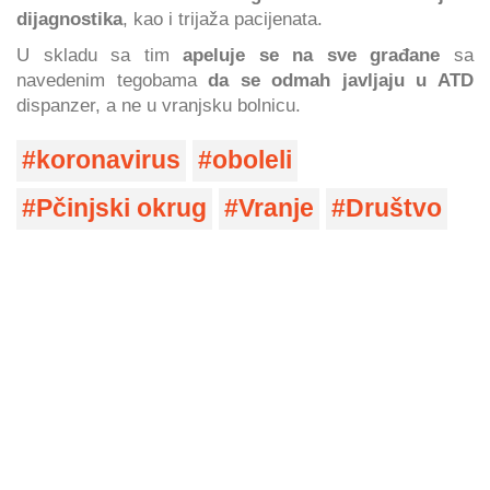
dijagnostika
, kao i trijaža pacijenata.
U skladu sa tim
apeluje se na sve građane
sa
navedenim tegobama
da se odmah javljaju u ATD
dispanzer, a ne u vranjsku bolnicu.
koronavirus
oboleli
Pčinjski okrug
Vranje
Društvo