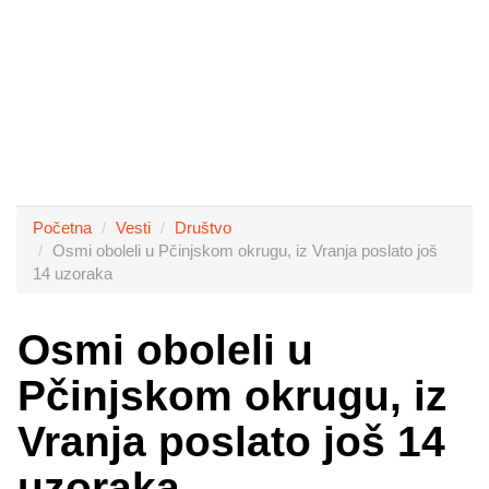
Početna
Vesti
Društvo
Osmi oboleli u Pčinjskom okrugu, iz Vranja poslato još
14 uzoraka
Osmi oboleli u
Pčinjskom okrugu, iz
Vranja poslato još 14
uzoraka