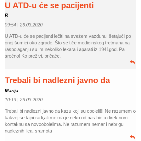
U ATD-u će se pacijenti
R
09:54 |
26.03.2020
U ATD-u će se pacijenti lečiti na svežem vazduhu, šetajući po
onoj šumici oko zgrade. Što se tiče medicinskog tretmana na
raspolaganju su im nekoliko lekara i aparati iz 1941god. Pa
srećno! Ko preživi, pričaće.
Trebali bi nadlezni javno da
Marija
10:13 |
26.03.2020
Trebali bi nadlezni javno da kazu koji su oboleli!!! Ne razumem o
kakvoj se tajni radi,ali mozda je neko od nas bio u direktnom
kontaknu sa novoobolelima. Ne razumem nemar i nebrigu
nadleznih lica, sramota