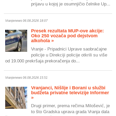
prijavu u kojoj je osumnjičio čelnike Up...
Vranjenews 06.08.2026 18:07
Presek rezultata MUP-ove akcije:
Oko 250 vozača pod dejstvom
alkohola »
Vranje - Pripadnici Uprave saobraćajne
policije u Direkciji policije otkrili su više
od 19.000 prekršaja prekoračenja do...
Vranjenews 06.08.2026 15:51
Vranjanci, Nišlije i Borani u službi
budžeta privatne televizije Informer
»
Drugi primer, prema rečima Milošević, je
to što Gradska uprava grada Vranja dala