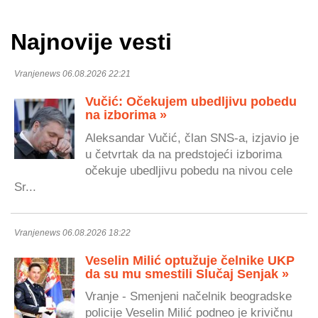
Najnovije vesti
Vranjenews 06.08.2026 22:21
Vučić: Očekujem ubedljivu pobedu
na izborima »
Aleksandar Vučić, član SNS-a, izjavio je
u četvrtak da na predstojeći izborima
očekuje ubedljivu pobedu na nivou cele
Sr...
Vranjenews 06.08.2026 18:22
Veselin Milić optužuje čelnike UKP
da su mu smestili Slučaj Senjak »
Vranje - Smenjeni načelnik beogradske
policije Veselin Milić podneo je krivičnu