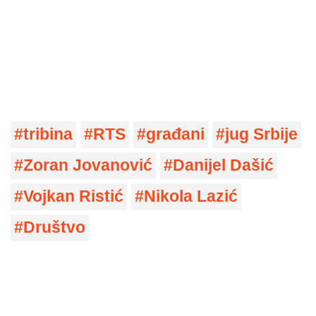
tribina
RTS
građani
jug Srbije
Zoran Jovanović
Danijel Dašić
Vojkan Ristić
Nikola Lazić
Društvo