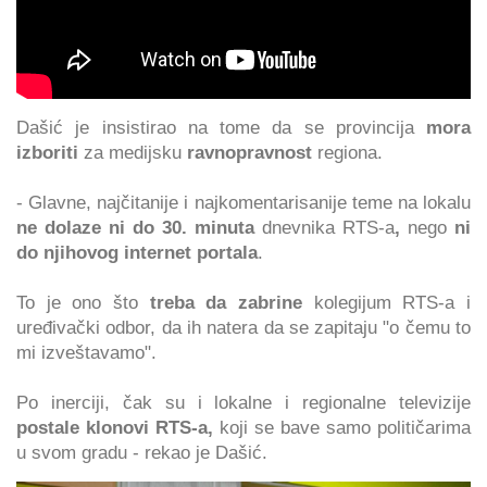
Dašić je insistirao na tome da se provincija
mora
izboriti
za medijsku
ravnopravnost
regiona.
- Glavne, najčitanije i najkomentarisanije teme na lokalu
ne dolaze ni do 30. minuta
dnevnika RTS-a
,
nego
ni
do njihovog internet portala
.
To je ono što
treba da zabrine
kolegijum RTS-a i
uređivački odbor, da ih natera da se zapitaju "o čemu to
mi izveštavamo".
Po inerciji, čak su i lokalne i regionalne televizije
postale klonovi RTS-a,
koji se bave samo političarima
u svom gradu - rekao je Dašić.