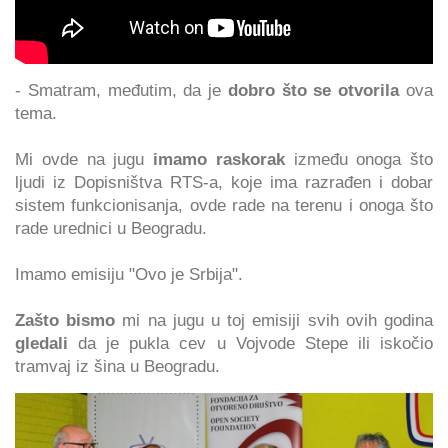
- Smatram, međutim, da je
dobro što se otvorila
ova
tema.
Mi ovde na jugu
imamo raskorak
između onoga što
ljudi iz Dopisništva RTS-a, koje ima razrađen i dobar
sistem funkcionisanja, ovde rade na terenu i onoga što
rade urednici u Beogradu.
Imamo emisiju "Ovo je Srbija".
Zašto bismo
mi na jugu u toj emisiji svih ovih godina
gledali
da je pukla cev u Vojvode Stepe ili iskočio
tramvaj iz šina u Beogradu.