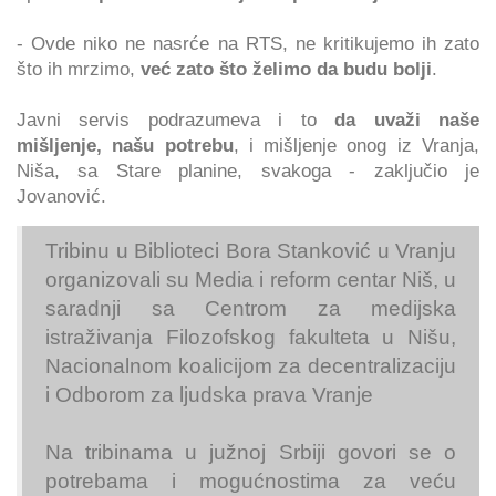
- Ovde niko ne nasrće na RTS, ne kritikujemo ih zato
što ih mrzimo,
već zato što želimo da budu bolji
.
Javni servis podrazumeva i to
da uvaži naše
mišljenje, našu potrebu
, i mišljenje onog iz Vranja,
Niša, sa Stare planine, svakoga - zaključio je
Jovanović.
Tribinu u Biblioteci Bora Stanković u Vranju
organizovali su Media i reform centar Niš, u
saradnji sa Centrom za medijska
istraživanja Filozofskog fakulteta u Nišu,
Nacionalnom koalicijom za decentralizaciju
i Odborom za ljudska prava Vranje
Na tribinama u južnoj Srbiji govori se o
potrebama i mogućnostima za veću