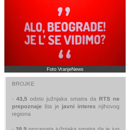
Foto VranjeNews
BROJKE
-
43,5
odsto južnjaka smatra da
RTS
ne
prepoznaje
šta je
javni interes
njihovog
regiona
-
38,9
procenata južnjaka smatra da je jug