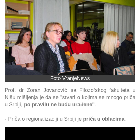
Foto VranjeNews
Prof. dr Zoran Jovanović sa Filozofskog fakulteta u
Nišu mišljenja je da se "stvari o kojima se mnogo priča
u Srbiji,
po pravilu ne budu urađene".
- Priča o regionalizaciji u Srbiji je
priča u oblacima
.