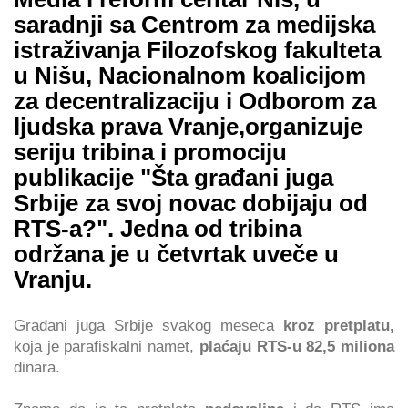
saradnji sa Centrom za medijska
istraživanja Filozofskog fakulteta
u Nišu, Nacionalnom koalicijom
za decentralizaciju i Odborom za
ljudska prava Vranje,
organizuje
seriju tribina i promociju
publikacije "Šta građani juga
Srbije za svoj novac dobijaju od
RTS-a?". Jedna od tribina
održana je u četvrtak uveče u
Vranju.
Građani juga Srbije svakog meseca
kroz pretplatu,
koja je parafiskalni namet,
plaćaju RTS-u 82,5 miliona
dinara.