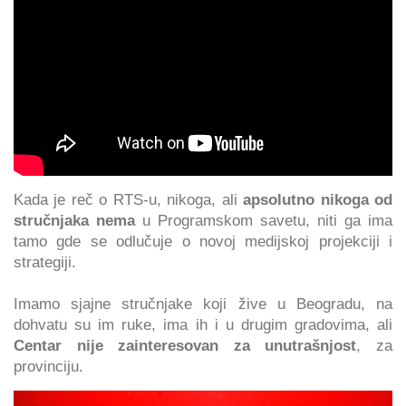
Kada je reč o RTS-u, nikoga, ali
apsolutno nikoga od
stručnjaka nema
u Programskom savetu, niti ga ima
tamo gde se odlučuje o novoj medijskoj projekciji i
strategiji.
Imamo sjajne stručnjake koji žive u Beogradu, na
dohvatu su im ruke, ima ih i u drugim gradovima, ali
Centar
nije zainteresovan za unutrašnjost
, za
provinciju.