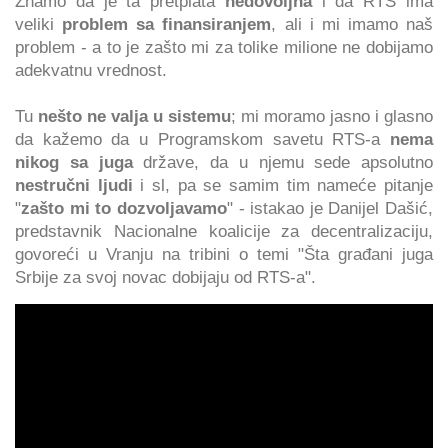
Znamo da je ta pretplata
nedovoljna
i da RTS ima
veliki
problem sa finansiranjem
, ali i mi imamo naš
problem - a to je zašto mi za tolike milione ne dobijamo
adekvatnu vrednost.
Tu
nešto ne valja u sistemu
; mi moramo jasno i glasno
da kažemo da u Programskom savetu RTS-a
nema
nikog sa juga
države, da u njemu sede apsolutno
nestručni ljudi
i sl, pa se samim tim nameće pitanje
"
zašto mi to dozvoljavamo
" - istakao je Danijel Dašić,
predstavnik Nacionalne koalicije za decentralizaciju,
govoreći u Vranju na tribini o temi "Šta građani juga
Srbije za svoj novac dobijaju od RTS-a".