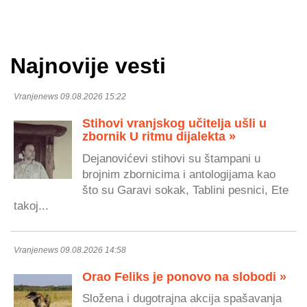
Najnovije vesti
Vranjenews 09.08.2026 15:22
Stihovi vranjskog učitelja ušli u
zbornik U ritmu dijalekta »
Dejanovićevi stihovi su štampani u
brojnim zbornicima i antologijama kao
što su Garavi sokak, Tablini pesnici, Ete
takoj...
Vranjenews 09.08.2026 14:58
Orao Feliks je ponovo na slobodi »
Složena i dugotrajna akcija spašavanja