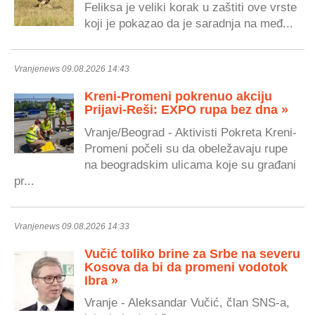
Feliksa je veliki korak u zaštiti ove vrste
koji je pokazao da je saradnja na međ...
Vranjenews 09.08.2026 14:43
Kreni-Promeni pokrenuo akciju
Prijavi-Reši: EXPO rupa bez dna »
Vranje/Beograd - Aktivisti Pokreta Kreni-
Promeni počeli su da obeležavaju rupe
na beogradskim ulicama koje su građani
pr...
Vranjenews 09.08.2026 14:33
Vučić toliko brine za Srbe na severu
Kosova da bi da promeni vodotok
Ibra »
Vranje - Aleksandar Vučić, član SNS-a,