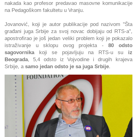
nakada kao profesor predavao masovne komunikacije
na Pedagoškom fakultetu u Vranju.
Jovanović, koji je autor publikacije pod nazivom "Šta
građani juga Srbije za svoj novac dobijaju od RTS-a",
apostrofirao je još jedan veliki problem koji je pokazalo
istraživanje u sklopu ovog projekta -
80 odsto
sagovornika
koji se pojavljuju na RTS-u su
iz
Beograda
, 5,4 odsto iz Vojvodine i drugih krajeva
Srbije, a
samo jedan odsto je sa juga Srbije
.