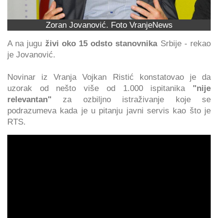
Zoran Jovanović. Foto VranjeNews
A na jugu
živi oko 15 odsto stanovnika
Srbije - rekao
je Jovanović.
Novinar iz Vranja Vojkan Ristić konstatovao je da
uzorak od nešto više od 1.000 ispitanika
"nije
relevantan"
za ozbiljno istraživanje koje se
podrazumeva kada je u pitanju javni servis kao što je
RTS.