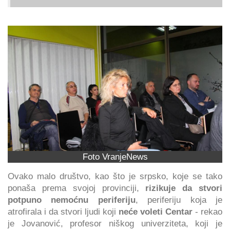
Foto VranjeNews
Ovako malo društvo, kao što je srpsko, koje se tako
ponaša prema svojoj provinciji,
rizikuje da stvori
potpuno nemoćnu periferiju
, periferiju koja je
atrofirala i da stvori ljudi koji
neće voleti Centar
- rekao
je Jovanović, profesor niškog univerziteta, koji je