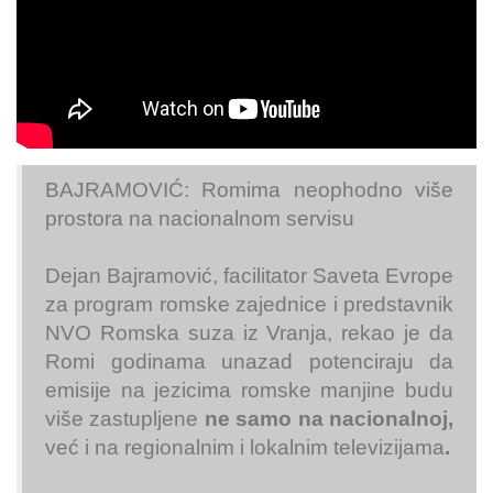
BAJRAMOVIĆ: Romima neophodno više
prostora na nacionalnom servisu
Dejan Bajramović, facilitator Saveta Evrope
za program romske zajednice i predstavnik
NVO Romska suza iz Vranja, rekao je da
Romi godinama unazad potenciraju da
emisije na jezicima romske manjine budu
više zastupljene
ne samo na nacionalnoj,
već i na regionalnim i lokalnim televizijama
.