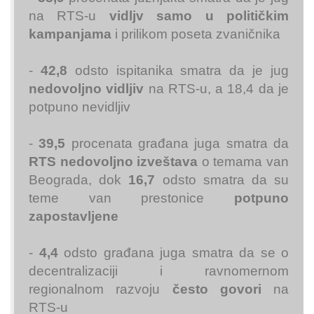
na RTS-u
vidljv samo u političkim
kampanjama
i prilikom poseta zvaničnika
-
42,8
odsto ispitanika smatra da je jug
nedovoljno vidljiv
na RTS-u, a 18,4 da je
potpuno nevidljiv
-
39,5
procenata građana juga smatra da
RTS nedovoljno izveštava
o temama van
Beograda, dok
16,7
odsto smatra da su
teme van prestonice
potpuno
zapostavljene
-
4,4
odsto građana juga smatra da se o
decentralizaciji i ravnomernom
regionalnom razvoju
često govori
na
RTS-u