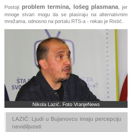
problem termina, lošeg plasmana
Postoji
, jer
mnoge stvari mogu da se plasiraju na alternativnim
mrežama, odnosno na portalu RTS-a - rekao je Ristić.
Nikola Lazić. Foto VranjeNews
LAZIĆ: Ljudi u Bujanovcu imaju percepciju
nevidiljvosti