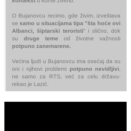
kontekst
u kome živimo.
O Bujanovcu recimo, gde živim, izveštava
se
samo u situacijama tipa "šta hoće ovi
Albanci, šiptarski teroristi
" i slično, dok
su
druge teme
od životne važnosti
potpuno zanemarene.
Većina ljudi u Bujanovcu ima osećaj da su
oni i njihovi problemi
potpuno nevidljivi
,
ne samo za RTS, već za celu državu-
rekao je Lazić.