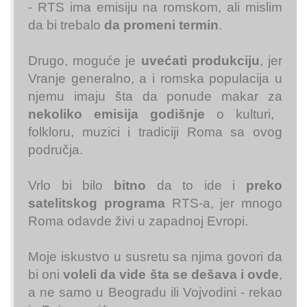
- RTS ima emisiju na romskom, ali mislim
da bi trebalo
da promeni termin
.
Drugo, moguće je
uvećati produkciju
, jer
Vranje generalno, a i romska populacija u
njemu imaju šta da ponude makar za
nekoliko emisija godišnje
o kulturi,
folkloru, muzici i tradiciji Roma sa ovog
područja.
Vrlo bi bilo
bitno
da to ide i
preko
satelitskog programa
RTS-a, jer mnogo
Roma odavde živi u zapadnoj Evropi.
Moje iskustvo u susretu sa njima govori da
bi oni
voleli da vide šta se dešava i ovde
,
a ne samo u Beogradu ili Vojvodini - rekao