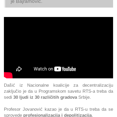
je Bajramović.
Dašić iz Nacionalne koalicije za decentralizaciju
zaključio je da u Programskom savetu RTS-a treba da
sedi
30 ljudi iz 30 različitih gradova
Srbije.
Profesor Jovanović kazao je da u RTS-u treba da se
sprovede
profesionalizacija i depolitizacija
.