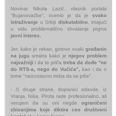
Novinar Nikola Lazić, vlasnik portala
"Bujanovačke", ocenio je da je
svako
istraživanje
u Srbiji
diskutabilno
, imajući
u vidu problematično shvatanje pojma
javni interes.
Jer, kako je rekao, gotovo svaki
građanin
na jugu
smatra kako je
njegov problem
najvažniji
i da ta priča
treba da dođe "ne
do RTS-a, nego do Vučića",
kao i da o
tome "neizostavno treba da se piše".
- S druge strane, dopisnici odavde, iz
Vranja, Niša, Pirota rade profesionalno, ali
verujem da su oni negde
ograničeni
zbivanjima koje diktira ceo društveni