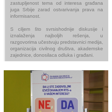
zastupljenost tema od interesa građana
juga Srbije zarad ostvarivanja prava na
informisanost.
S ciljem što svrsishodnije diskusije i
iznalaženja najboljih rešenja, u
razgovorima učestvuju predstavnici medija,
organizacija civilnog društva, akademske
zajednice, donosilaca odluka i građani.