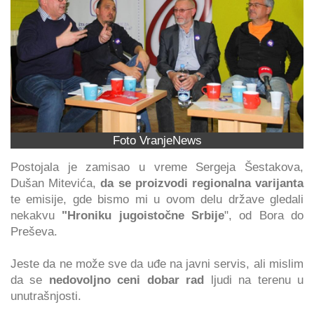
Foto VranjeNews
Postojala je zamisao u vreme Sergeja Šestakova,
Dušan Mitevića,
da se proizvodi regionalna varijanta
te emisije, gde bismo mi u ovom delu države gledali
nekakvu
"Hroniku jugoistočne Srbije
", od Bora do
Preševa.
Jeste da ne može sve da uđe na javni servis, ali mislim
da se
nedovoljno ceni dobar rad
ljudi na terenu u
unutrašnjosti.