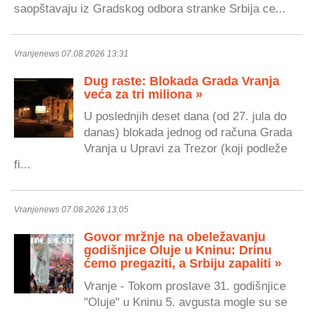
saopštavaju iz Gradskog odbora stranke Srbija ce...
Vranjenews 07.08.2026 13:31
Dug raste: Blokada Grada Vranja
veća za tri miliona »
U poslednjih deset dana (od 27. jula do
danas) blokada jednog od računa Grada
Vranja u Upravi za Trezor (koji podleže
fi...
Vranjenews 07.08.2026 13:05
Govor mržnje na obeležavanju
godišnjice Oluje u Kninu: Drinu
ćemo pregaziti, a Srbiju zapaliti »
Vranje - Tokom proslave 31. godišnjice
"Oluje" u Kninu 5. avgusta mogle su se