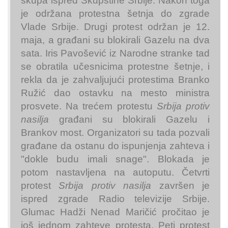
skupa ispred Skupštine Srbije. Nakon toga
je održana protestna šetnja do zgrade
Vlade Srbije. Drugi protest održan je 12.
maja, a građani su blokirali Gazelu na dva
sata. Iris Pavošević iz Narodne stranke tad
se obratila učesnicima protestne šetnje, i
rekla da je zahvaljujući protestima Branko
Ružić dao ostavku na mesto ministra
prosvete. Na trećem protestu
Srbija protiv
nasilja
građani su blokirali Gazelu i
Brankov most. Organizatori su tada pozvali
građane da ostanu do ispunjenja zahteva i
"dokle budu imali snage". Blokada je
potom nastavljena na autoputu. Četvrti
protest
Srbija protiv nasilja
završen je
ispred zgrade Radio televizije Srbije.
Glumac Hadži Nenad Maričić pročitao je
još jednom zahteve protesta. Peti protest