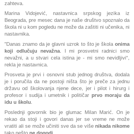
zahteva.
Marina Vidojević, nastavnica srpskog jezika iz
Beograda, pre mesec dana je naše društvo spoznalo da
škola ni u kom pogledu ne može da zaštiti ni učenika, ni
nastavnika.
"Danas znamo da je glavni uzrok to što je škola
onima
koji odlučuju nevažna
. I mi prosvetni radnici smo
nevažni, a u stvari cela istina je - mi smo nevidljivi“,
rekla je nastavnica.
Prosveta je prvi i osnovni stub jednog društva, dodala
je i poručila da ne postoji ništa što je preče za jednu
državu od školovanja njene dece, jer i pilot i hirurg i
profesor i sudija i umetnik i političar
prvo moraju da
idu u školu
.
Poslednji govornik bio je glumac Milan Marić. On je
rekao da stoji i govori danas jer se vreme ne može
vratiti ali se može učiniti sve da se više
nikada nikome
tako nešto
ne dogodi
.