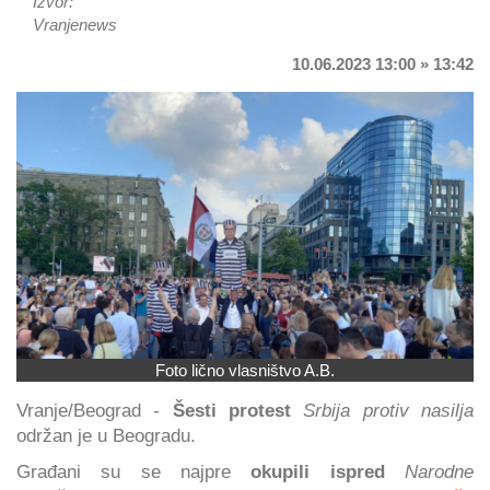
Izvor:
Vranjenews
10.06.2023 13:00 » 13:42
Foto lično vlasništvo A.B.
Vranje/Beograd -
Šesti protest
Srbija protiv nasilja
održan je u Beogradu.
Građani su se najpre
okupili ispred
Narodne