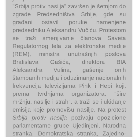
"Srbija protiv nasilja" završen je šetnjom do
zgrade Predsedništva Srbije, gde su
građani ostavili poruke namenjene
predsedniku Aleksandru Vučiću. Protestom
se traži smenjivanje članova Saveta
Regulatornog tela za elektronske medije
(REM), ministra unutrašnjih poslova
Bratislava Gašića, direktora BIA
Aleksandra Vulina, gašenje onih
štampanih medija i oduzimanje nacionalnih
frekvencija televizijama Pink i Hepi koji,
prema tvrdnjama organizatora, "šire
mržnju, nasilje i strah", a traži se i ukidanje
emisija koje promovišu nasilje. Na protest
Srbija protiv nasilja
pozivaju opozicione
parlamentarne grupe Ujedinjeni, Narodna
stranka, Demokratska stranka, Zajedno-