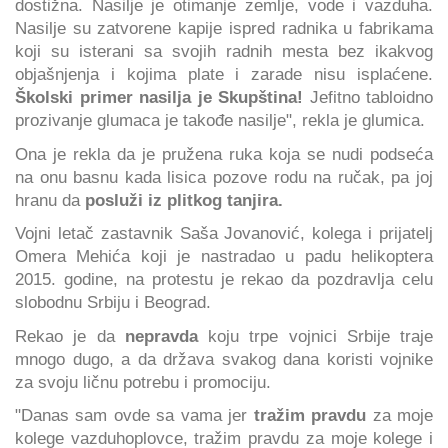
dostižna. Nasilje je otimanje zemlje, vode i vazduha.
Nasilje su zatvorene kapije ispred radnika u fabrikama
koji su isterani sa svojih radnih mesta bez ikakvog
objašnjenja i kojima plate i zarade nisu isplaćene.
Školski primer nasilja je Skupština!
Jefitno tabloidno
prozivanje glumaca je takođe nasilje", rekla je glumica.
Ona je rekla da je pružena ruka koja se nudi podseća
na onu basnu kada lisica pozove rodu na ručak, pa joj
hranu da
posluži iz plitkog tanjira.
Vojni letač zastavnik Saša Jovanović, kolega i prijatelj
Omera Mehića koji je nastradao u padu helikoptera
2015. godine, na protestu je rekao da pozdravlja celu
slobodnu Srbiju i Beograd.
Rekao je da
nepravda
koju trpe vojnici Srbije traje
mnogo dugo, a da država svakog dana koristi vojnike
za svoju ličnu potrebu i promociju.
"Danas sam ovde sa vama jer
tražim pravdu
za moje
kolege vazduhoplovce, tražim pravdu za moje kolege i