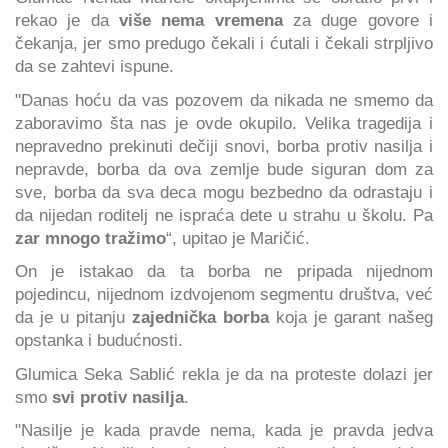
rekao je da
više nema vremena
za duge govore i
čekanja, jer smo predugo čekali i ćutali i čekali strpljivo
da se zahtevi ispune.
"Danas hoću da vas pozovem da nikada ne smemo da
zaboravimo šta nas je ovde okupilo. Velika tragedija i
nepravedno prekinuti dečiji snovi, borba protiv nasilja i
nepravde, borba da ova zemlje bude siguran dom za
sve, borba da sva deca mogu bezbedno da odrastaju i
da nijedan roditelj ne ispraća dete u strahu u školu. Pa
zar mnogo tražimo
“, upitao je Maričić.
On je istakao da ta borba ne pripada nijednom
pojedincu, nijednom izdvojenom segmentu društva, već
da je u pitanju
zajednička borba
koja je garant našeg
opstanka i budućnosti.
Glumica Seka Sablić rekla je da na proteste dolazi jer
smo
svi protiv nasilja
.
"Nasilje je kada pravde nema, kada je pravda jedva