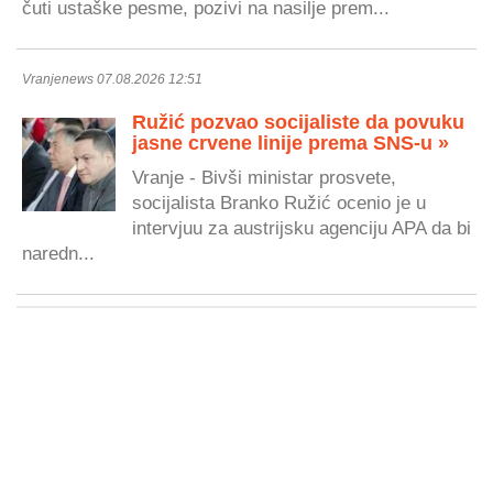
čuti ustaške pesme, pozivi na nasilje prem...
Vranjenews 07.08.2026 12:51
Ružić pozvao socijaliste da povuku
jasne crvene linije prema SNS-u »
Vranje - Bivši ministar prosvete,
socijalista Branko Ružić ocenio je u
intervjuu za austrijsku agenciju APA da bi
naredn...