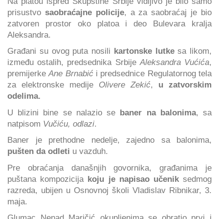
Na platou ispred Skupštine Srbije vidljivo je bilo samo
prisustvo
saobraćajne policije
, a za saobraćaj je bio
zatvoren prostor oko platoa i deo Bulevara kralja
Aleksandra.
Građani su ovog puta nosili
kartonske lutke
sa likom,
između ostalih, predsednika Srbije
Aleksandra Vućića
,
premijerke
Ane Brnabić
i predsednice Regulatornog tela
za elektronske medije
Olivere Zekić
,
u zatvorskim
odelima.
U blizini bine se nalazio se
baner na balonima
, sa
natpisom
Vučiću, odlazi
.
Baner je prethodne nedelje, zajedno sa balonima,
pušten da odleti
u vazduh.
Pre obraćanja današnjih govornika, građanima je
puštana kompozicija
koju je napisao učenik
sedmog
razreda, ubijen u Osnovnoj školi Vladislav Ribnikar, 3.
maja.
Glumac Nenad Maričić okupljenima se obratio prvi i