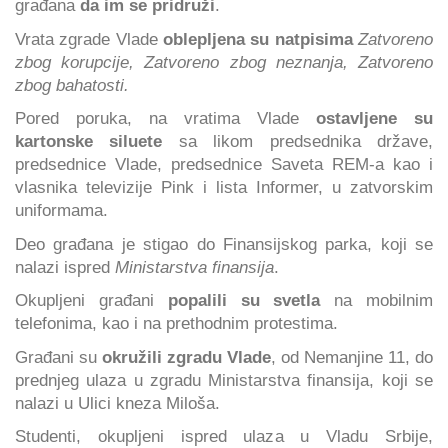
građana
da im se pridruži
.
Vrata zgrade Vlade
oblepljena su natpisima
Zatvoreno
zbog korupcije, Zatvoreno zbog neznanja, Zatvoreno
zbog bahatosti.
Pored poruka, na vratima Vlade
ostavljene su
kartonske siluete
sa likom predsednika države,
predsednice Vlade, predsednice Saveta REM-a kao i
vlasnika televizije Pink i lista Informer, u zatvorskim
uniformama.
Deo građana je stigao do Finansijskog parka, koji se
nalazi ispred
Ministarstva finansija
.
Okupljeni građani
popalili su svetla
na mobilnim
telefonima, kao i na prethodnim protestima.
Građani su
okružili zgradu Vlade
, od Nemanjine 11, do
prednjeg ulaza u zgradu Ministarstva finansija, koji se
nalazi u Ulici kneza Miloša.
Studenti, okupljeni ispred ulaza u Vladu Srbije,