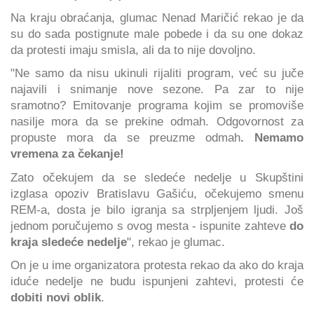
Na kraju obraćanja, glumac Nenad Maričić rekao je da
su do sada postignute male pobede i da su one dokaz
da protesti imaju smisla, ali da to nije dovoljno.
"Ne samo da nisu ukinuli rijaliti program, već su juče
najavili i snimanje nove sezone. Pa zar to nije
sramotno? Emitovanje programa kojim se promoviše
nasilje mora da se prekine odmah. Odgovornost za
propuste mora da se preuzme odmah
. Nemamo
vremena za čekanje!
Zato očekujem da se sledeće nedelje u Skupštini
izglasa opoziv Bratislavu Gašiću, očekujemo smenu
REM-a, dosta je bilo igranja sa strpljenjem ljudi. Još
jednom poručujemo s ovog mesta - ispunite zahteve
do
kraja sledeće nedelje
", rekao je glumac.
On je u ime organizatora protesta rekao da ako do kraja
iduće nedelje ne budu ispunjeni zahtevi, protesti će
dobiti novi oblik
.