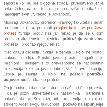
saborce koji su pre 8 godina stradali prvenstveno jer je
neko želeo da se tog dana promoviše i prikaže u
najboljem svetlu“, rekao je Jovanović.
Miodrag Jovanović, profesor Pravnog fakulteta i jedan
profesora koji su potpisali
proglas kojim se podržava
protest
"Srbija protiv nasilja" rekao je da se u tom
proglasu akademska zajednica
pridružuje zahtevima
protesta i pročitao njegov tekst.
"Već čitavu deceniju, Srbija je zemlja u kojoj ne postoji
sloboda medija. Srpski javni prostor zagađen je
mržnjom i nasiljem i to prevashodno sa nacionalnih
frekvencija koje su javno dobro. Već čitavu deceniju,
Srbija je zemlja u kojoj
ne postoji politička
odgovornost
“, rekao je profesor.
On je podsetio da su se i studenti našli na čelu protesta
i da je poziv univerzitetskih nastavnika i saradnika
pokušaj da se Srbija izgradi kao zemlja u kojoj će
studenti videti svoju budućnost i
pozvao na ispunjenje