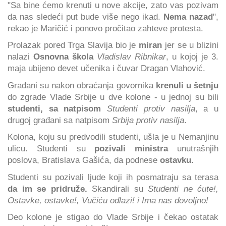
"Sa bine ćemo krenuti u nove akcije, zato vas pozivam
da nas sledeći put bude više nego ikad.
Nema nazad
",
rekao je Maričić i ponovo pročitao zahteve protesta.
Prolazak pored Trga Slavija bio je
miran
jer se u blizini
nalazi
Osnovna škola
Vladislav Ribnikar
, u kojoj je 3.
maja ubijeno devet učenika i čuvar Dragan Vlahović.
Građani su nakon obraćanja govornika
krenuli u šetnju
do zgrade Vlade Srbije u dve kolone - u jednoj su bili
studenti, sa natpisom
Studenti protiv nasilja
, a u
drugoj građani sa natpisom
Srbija protiv nasilja
.
Kolona, koju su predvodili studenti, ušla je u Nemanjinu
ulicu. Studenti su
pozivali ministra
unutrašnjih
poslova, Bratislava Gašića, da podnese
ostavku.
Studenti su pozivali ljude koji ih posmatraju sa terasa
da im se pridruže.
Skandirali su
Studenti ne ćute!,
Ostavke, ostavke!, Vučiću odlazi! i Ima nas dovoljno!
Deo kolone je stigao do Vlade Srbije i čekao ostatak