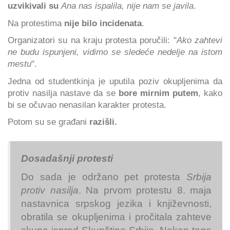
uzvikivali su
Ana nas ispalila, nije nam se javila
.
Na protestima
nije bilo incidenata
.
Organizatori su na kraju protesta poručili: "
Ako zahtevi
ne budu ispunjeni, vidimo se sledeće nedelje na istom
mestu
".
Jedna od studentkinja je uputila poziv okupljenima da
protiv nasilja nastave da se
bore mirnim putem
, kako
bi se očuvao nenasilan karakter protesta.
Potom su se građani
razišli.
Dosadašnji protesti
Do sada je održano pet protesta
Srbija
protiv nasilja
. Na prvom protestu 8. maja
nastavnica srpskog jezika i književnosti,
obratila se okupljenima i pročitala zahteve