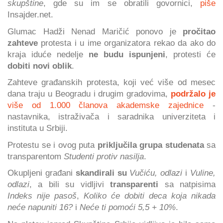
skupštine
, gde su im se obratili govornici,
piše
Insajder.net.
Glumac Hadži Nenad Maričić ponovo je
pročitao
zahteve
protesta i u ime organizatora rekao da ako do
kraja iduće nedelje
ne budu ispunjeni
, protesti će
dobiti novi oblik
.
Zahteve građanskih protesta, koji već više od mesec
dana traju u Beogradu i drugim gradovima,
podržalo je
više od 1.000 članova akademske zajednice
-
nastavnika, istraživača i saradnika univerziteta i
instituta u Srbiji.
Protestu se i ovog puta
priključila grupa studenata
sa
transparentom
Studenti protiv nasilja
.
Okupljeni građani
skandirali su
Vučiću, odlazi
i
Vuline,
odlazi
, a bili su vidljivi
transparenti
sa natpisima
Indeks nije pasoš
,
Koliko će dobiti deca koja nikada
neće napuniti 16?
i
Neće ti pomoći 5,5 + 10%
.