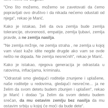
"Ono što možemo, možemo se zavetovati da ćemo
popravljati ovo društvo i da nikada nećemo odustati od
njega“, rekao je Marić.
Kako je istakao, želi da ova zemlja bude zemlja
tolerancije, otvorenosti, empatije, zemlja ljubavi, zemlja
pravde, a
ne zemlja nasilja
.
"Ne zemlja mržnje, ne zemlja straha , ne zemlja u kojoj
vam vlast kaže idite negde drugde ako vam se ovde
nešto ne dopada. Ne zemlja nesrećnih", rekao je Marić.
Kako je istakao, njegova generacija je odrastala u
ratovima, inflacijama, kriminalu.
"Odrastali smo gledajući roditelje znunjene i uplašene,
naše roditelje u redovima, gledajući nesrećne... ja ne
želim da svom detetu budem zbunjen i uplašen“, rekao
je Marić i dodao "ja želim da svom detetu budem
srećan,
da mu ostavim zemlju bez nasilja
da mu
ostavim srbiju u kojoj će moći da bude dete“.