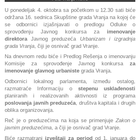
U ponedeljak 4. oktobra sa početkom u 12.30 sati biće
održana 16. sednica Skupštine grada Vranja na kojoj će
se odbornici izjašnjavati o predlogu Odluke o
sprovođenju Javnog konkursa za
imenovanje
direktora
Javnog preduzeća
Urbanizam i izgradnja
grada Vranja
, čiji je osnivač grad Vranje.
Na dnevnom redu biće i Predlog Rešenja o imenovanju
Komisije za sprovođenje Javnog konkursa
za
imenovanje glavnog urbaniste
grada Vranja.
Odbornici lokalnog parlamenta, između ostalog,
razmatraće Informaciju o
stepenu usklađenosti
planiranih i realizovanih aktivnosti iz programa
poslovanja javnih preduzeća
, društva kapitala i drugih
oblika organizovanja.
Reč je o preduzećima na koja se primenjuje
Zakon o
javnim preduzećima
, a čiji je osnivač grad Vranje.
Biće razmatrani
izveštaji za period
od 1. januara do