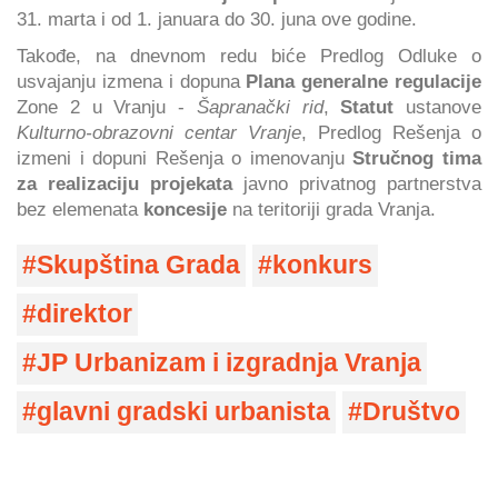
31. marta i od 1. januara do 30. juna ove godine.
Takođe, na dnevnom redu biće Predlog Odluke o
usvajanju izmena i dopuna
Plana generalne regulacije
Zone 2 u Vranju -
Šapranački rid
,
Statut
ustanove
Kulturno-obrazovni centar Vranje
, Predlog Rešenja o
izmeni i dopuni Rešenja o imenovanju
Stručnog tima
za realizaciju projekata
javno privatnog partnerstva
bez elemenata
koncesije
na teritoriji grada Vranja.
Skupština Grada
konkurs
direktor
JP Urbanizam i izgradnja Vranja
glavni gradski urbanista
Društvo