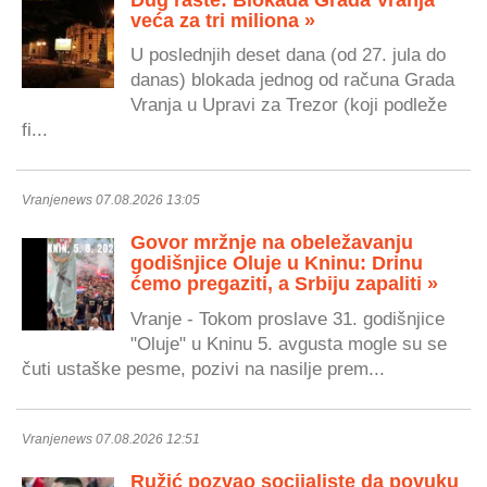
veća za tri miliona »
U poslednjih deset dana (od 27. jula do
danas) blokada jednog od računa Grada
Vranja u Upravi za Trezor (koji podleže
fi...
Vranjenews 07.08.2026 13:05
Govor mržnje na obeležavanju
godišnjice Oluje u Kninu: Drinu
ćemo pregaziti, a Srbiju zapaliti »
Vranje - Tokom proslave 31. godišnjice
"Oluje" u Kninu 5. avgusta mogle su se
čuti ustaške pesme, pozivi na nasilje prem...
Vranjenews 07.08.2026 12:51
Ružić pozvao socijaliste da povuku