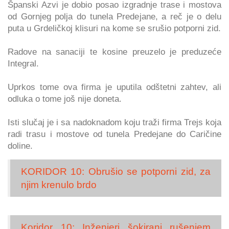
Španski Azvi je dobio posao izgradnje trase i mostova
od Gornjeg polja do tunela Predejane, a reč je o delu
puta u Grdeličkoj klisuri na kome se srušio potporni zid.
Radove na sanaciji te kosine preuzelo je preduzeće
Integral.
Uprkos tome ova firma je uputila odštetni zahtev, ali
odluka o tome još nije doneta.
Isti slučaj je i sa nadoknadom koju traži firma Trejs koja
radi trasu i mostove od tunela Predejane do Caričine
doline.
KORIDOR 10: Obrušio se potporni zid, za
njim krenulo brdo
Koridor 10: Inženjeri šokirani rušenjem