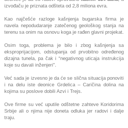
izvođaču je priznata odšteta od 2,8 miliona evra.
Kao najčešće razloge kašnjenja bugarska firma je
navela nepodudaranje zatečenog geološkog stanja na
terenu sa onim na osnovu koga je rađen glavni projekat.
Osim toga, problema je bilo i zbog kašnjenja sa
eksproprijacijom, odstupanja od prvobitno određenog
dizajna tunela, pa čak i “negativnog uticaja instrukcija
koje su davali inženjeri”.
Već sada je izvesno je da će se slična situacija ponoviti
i na delu iste deonice Grdelica – Caričina dolina na
kojima su poslove dobili Azvi i Trejs.
Ove firme su već uputile odštetne zahteve Koridorima
Srbije ali o njima nije doneta odluka jer radovi i dalje
traju.