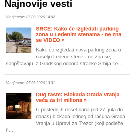
Najnovije vesti
Vranjenews 07.08.2026 14:02
SRCE: Kako će izgledati parking
zona u Ledenim stenama - ne zna
se VIDEO »
Kako će izgledati nova parking zona u
naselju Ledene stene - ne zna se,
saopštavaju iz Gradskog odbora stranke Srbija ce...
Vranjenews 07.08.2026 13:31
Dug raste: Blokada Grada Vranja
veća za tri miliona »
U poslednjih deset dana (od 27. jula do
danas) blokada jednog od računa Grada
Vranja u Upravi za Trezor (koji podleže
fi...