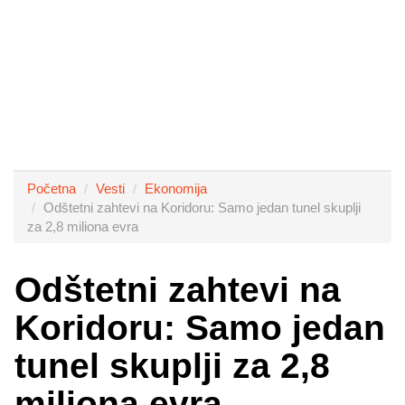
Početna
Vesti
Ekonomija
Odštetni zahtevi na Koridoru: Samo jedan tunel skuplji
za 2,8 miliona evra
Odštetni zahtevi na
Koridoru: Samo jedan
tunel skuplji za 2,8
miliona evra