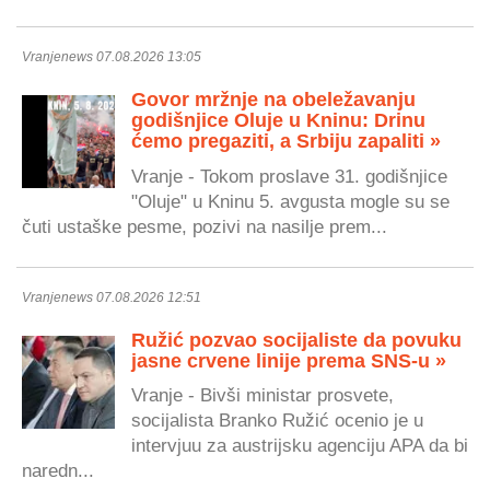
Vranjenews 07.08.2026 13:05
Govor mržnje na obeležavanju
godišnjice Oluje u Kninu: Drinu
ćemo pregaziti, a Srbiju zapaliti »
Vranje - Tokom proslave 31. godišnjice
"Oluje" u Kninu 5. avgusta mogle su se
čuti ustaške pesme, pozivi na nasilje prem...
Vranjenews 07.08.2026 12:51
Ružić pozvao socijaliste da povuku
jasne crvene linije prema SNS-u »
Vranje - Bivši ministar prosvete,
socijalista Branko Ružić ocenio je u
intervjuu za austrijsku agenciju APA da bi
naredn...