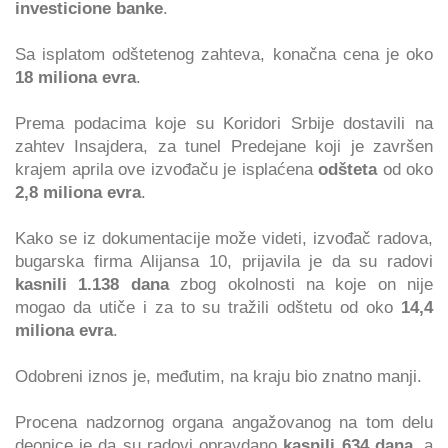
investicione banke
.
Sa isplatom odštetenog zahteva, konačna cena je oko
18 miliona evra
.
Prema podacima koje su Koridori Srbije dostavili na
zahtev Insajdera, za tunel Predejane koji je završen
krajem aprila ove izvođaču je isplaćena
odšteta
od oko
2,8 miliona evra
.
Kako se iz dokumentacije može videti, izvođač radova,
bugarska firma Alijansa 10, prijavila je da su radovi
kasnili 1.138
dana
zbog okolnosti na koje on nije
mogao da utiče i za to su tražili odštetu od oko
14,4
miliona evra
.
Odobreni iznos je, međutim, na kraju bio znatno manji.
Procena nadzornog organa angažovanog na tom delu
deonice je da su radovi opravdano
kasnili 634 dana
, a