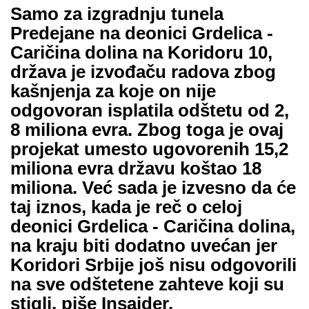
Samo za izgradnju tunela
Predejane na deonici Grdelica -
Caričina dolina na Koridoru 10,
država je izvođaču radova zbog
kašnjenja za koje on nije
odgovoran isplatila odštetu od 2,
8 miliona evra. Zbog toga je ovaj
projekat umesto ugovorenih 15,2
miliona evra državu koštao 18
miliona. Već sada je izvesno da će
taj iznos, kada je reč o celoj
deonici Grdelica - Caričina dolina,
na kraju biti dodatno uvećan jer
Koridori Srbije još nisu odgovorili
na sve odštetene zahteve koji su
stigli, piše Insajder.