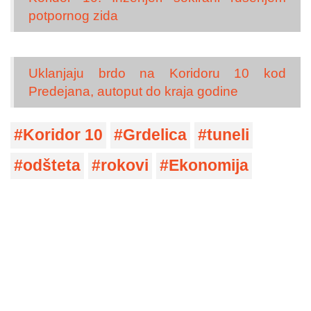
potpornog zida
Uklanjaju brdo na Koridoru 10 kod
Predejana, autoput do kraja godine
Koridor 10
Grdelica
tuneli
odšteta
rokovi
Ekonomija