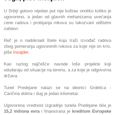
U Srbiji gotovo nijedan put nije koštao onoliko koliko je
ugovoreno, a jedan od glavnih mehanizama uvećanja
cene radova i probijanja rokova su takozvani odštetni
zahtevi.
Reč je o nadoknadi štete koju traži izvođač radova
zbog pomeranja ugovorenih rokova za koje nije on kriv,
piše
Insajder
.
Kao razlog najčešće navode loše projekte koji
odudaraju od situacije na terenu, a za koje je odgovorna
država.
Tunel Predejane nalazi se na deonici Grdelica -
Caričina dolina i dug je jedan kilometar.
Ugovorena vrednost izgradnje tunela Predejane bila je
15,2 miliona evra
i finansirana je
kreditom Evropske