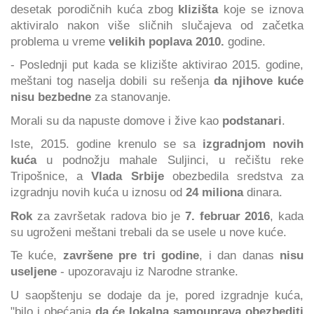
desetak porodičnih kuća zbog
klizišta
koje se iznova
aktiviralo nakon više sličnih slučajeva od začetka
problema u vreme
velikih poplava 2010.
godine.
- Poslednji put kada se klizište aktivirao 2015. godine,
meštani tog naselja dobili su rešenja
da njihove kuće
nisu bezbedne
za stanovanje.
Morali su da napuste domove i žive kao
podstanari
.
Iste, 2015. godine krenulo se sa
izgradnjom novih
kuća
u podnožju mahale Suljinci, u rečištu reke
Tripošnice, a
Vlada Srbije
obezbedila sredstva za
izgradnju novih kuća u iznosu od
24 miliona
dinara.
Rok
za završetak radova bio je
7. februar 2016
, kada
su ugroženi meštani trebali da se usele u nove kuće.
Te kuće,
završene pre tri godine
, i dan danas
nisu
useljene
- upozoravaju iz Narodne stranke.
U saopštenju se dodaje da je, pored izgradnje kuća,
"bilo i obećanja
da će lokalna samouprava obezbediti