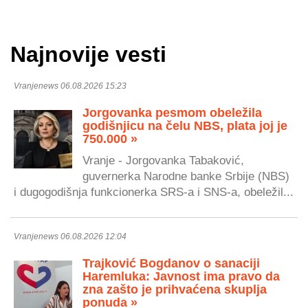
Najnovije vesti
Vranjenews 06.08.2026 15:23
Jorgovanka pesmom obeležila
godišnjicu na čelu NBS, plata joj je
750.000 »
Vranje - Jorgovanka Tabaković,
guvernerka Narodne banke Srbije (NBS)
i dugogodišnja funkcionerka SRS-a i SNS-a, obeležil...
Vranjenews 06.08.2026 12:04
Trajković Bogdanov o sanaciji
Haremluka: Javnost ima pravo da
zna zašto je prihvaćena skuplja
ponuda »