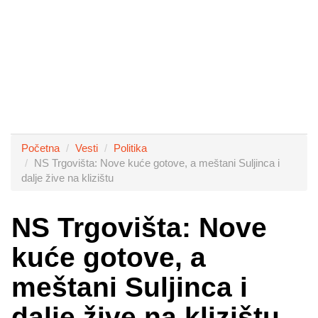
Početna
Vesti
Politika
NS Trgovišta: Nove kuće gotove, a meštani Suljinca i
dalje žive na klizištu
NS Trgovišta: Nove
kuće gotove, a
meštani Suljinca i
dalje žive na klizištu