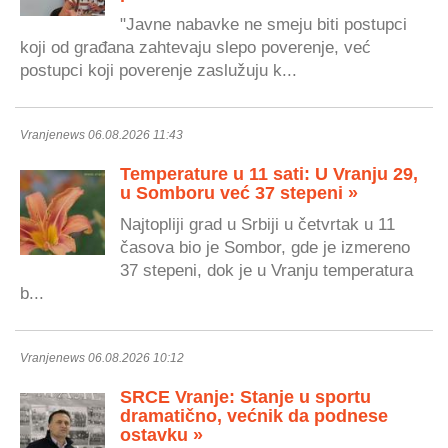
"Javne nabavke ne smeju biti postupci
koji od građana zahtevaju slepo poverenje, već
postupci koji poverenje zaslužuju k...
Vranjenews 06.08.2026 11:43
Temperature u 11 sati: U Vranju 29,
u Somboru već 37 stepeni »
Najtopliji grad u Srbiji u četvrtak u 11
časova bio je Sombor, gde je izmereno
37 stepeni, dok je u Vranju temperatura
b...
Vranjenews 06.08.2026 10:12
SRCE Vranje: Stanje u sportu
dramatično, većnik da podnese
ostavku »