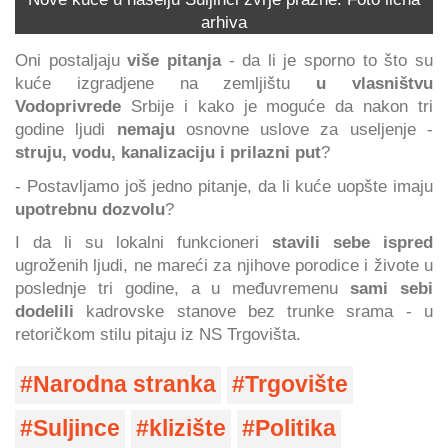
arhiva
Oni postaljaju
više pitanja
- da li je sporno to što su
kuće izgradjene na zemljištu
u vlasništvu
Vodoprivrede
Srbije i kako je moguće da nakon tri
godine ljudi
nemaju
osnovne uslove za useljenje -
struju, vodu, kanalizaciju i prilazni put
?
- Postavljamo još jedno pitanje, da li kuće uopšte imaju
upotrebnu dozvolu
?
I da li su lokalni funkcioneri
stavili sebe ispred
ugroženih ljudi, ne mareći za njihove porodice i živote u
poslednje tri godine, a u međuvremenu
sami sebi
dodelili
kadrovske stanove bez trunke srama - u
retoričkom stilu pitaju iz NS Trgovišta.
Narodna stranka
Trgovište
Suljince
klizište
Politika