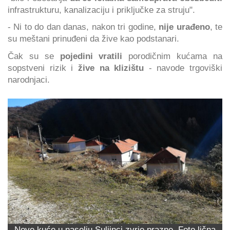
infrastrukturu, kanalizaciju i priključke za struju".
- Ni to do dan danas, nakon tri godine,
nije urađeno
, te
su meštani prinuđeni da žive kao podstanari.
Čak su se
pojedini vratili
porodičnim kućama na
sopstveni rizik i
žive na klizištu
- navode trgoviški
narodnjaci.
Nove kuće u naselju Suljinci zvrje prazne. Foto lična