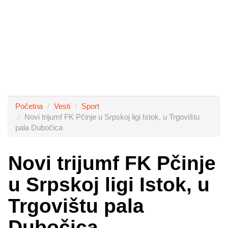
Početna
Vesti
Sport
Novi trijumf FK Pčinje u Srpskoj ligi Istok, u Trgovištu
pala Dubočica
Novi trijumf FK Pčinje
u Srpskoj ligi Istok, u
Trgovištu pala
Dubočica