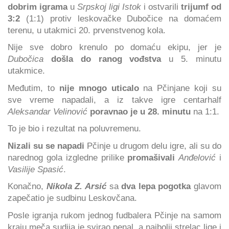
dobrim igrama
u
Srpskoj ligi Istok
i ostvarili
trijumf od
3:2
(1:1) protiv leskovačke Dubočice na domaćem
terenu, u utakmici 20. prvenstvenog kola.
Nije sve dobro krenulo po domaću ekipu, jer je
Dubočica
došla do ranog vođstva
u 5. minutu
utakmice.
Međutim, to
nije mnogo uticalo
na Pčinjane koji su
sve vreme napadali, a iz takve igre centarhalf
Aleksandar Velinović
poravnao je u 28. minutu
na 1:1.
To je bio i rezultat na poluvremenu.
Nizali su se napadi
Pčinje u drugom delu igre, ali su do
narednog gola izgledne prilike
promašivali
Anđelović
i
Vasilije Spasić
.
Konačno,
Nikola Z. Arsić
sa
dva lepa pogotka
glavom
zapečatio je sudbinu Leskovčana.
Posle igranja rukom jednog fudbalera Pčinje na samom
kraju meča sudija je svirao penal, a najbolji strelac lige i