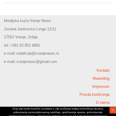
Medijska kuća Vranje News
Jovana Jankovića Lunge 12/11
17501 Vranje, Srbija
tel: +381 62 851 8881
e-mail:
redakcija@vranjenews.rs
e-mail:
vranjenews@gmail.com
Kontakt
Marketing
Impresum
Pravila korišćenja
O nama
Ovaj sajt koristi kolačiće (cookies) u cilju pružanja boljeg korisničkog iskustva,
X
Copyright © 2026 Vranjenews
prikazivanja personalizovanog sadržaja, sprečavanja spama, jednostavnije
All rights reserved
moderacije komentara, prikazivanja reklama, kao i za još neke funkcionalnosti koje