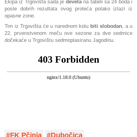
Ekipa iz Trgovišta sada je
deveta
na tabeli sa 24 boda i
posle dobrih rezultata ovog proleća polako izlazi iz
opasne zone.
Tim iz Trgovišta će u narednom kolu
biti slobodan
, a u
22. prvenstvenom meču ove sezone za dve sedmice
dočekaće u Trgovištu sedmoplasiranu Jagodinu.
FK Pčinja
Dubočica