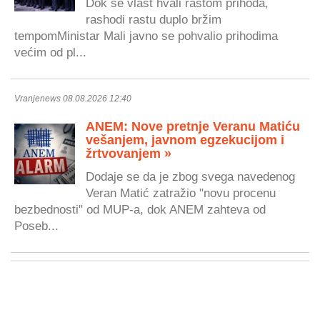
Dok se vlast hvali rastom prihoda,
rashodi rastu duplo bržim
tempomMinistar Mali javno se pohvalio prihodima
većim od pl...
Vranjenews 08.08.2026 12:40
ANEM: Nove pretnje Veranu Matiću
vešanjem, javnom egzekucijom i
žrtvovanjem »
Dodaje se da je zbog svega navedenog
Veran Matić zatražio "novu procenu
bezbednosti" od MUP-a, dok ANEM zahteva od
Poseb...