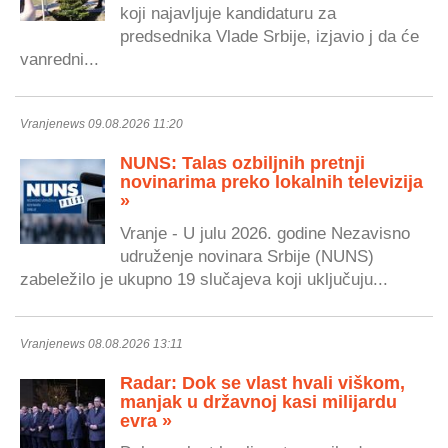
koji najavljuje kandidaturu za
predsednika Vlade Srbije, izjavio j da će
vanredni...
Vranjenews 09.08.2026 11:20
NUNS: Talas ozbiljnih pretnji
novinarima preko lokalnih televizija
»
Vranje - U julu 2026. godine Nezavisno
udruženje novinara Srbije (NUNS)
zabeležilo je ukupno 19 slučajeva koji uključuju...
Vranjenews 08.08.2026 13:11
Radar: Dok se vlast hvali viškom,
manjak u državnoj kasi milijardu
evra »