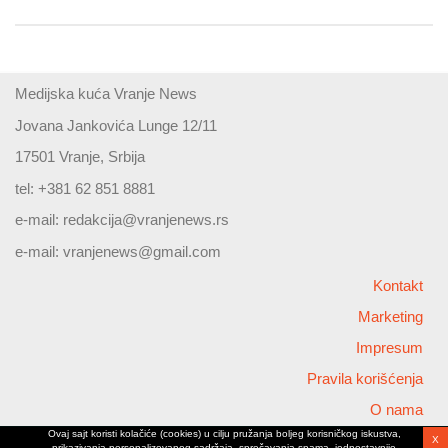
Medijska kuća Vranje News
Jovana Jankovića Lunge 12/11
17501 Vranje, Srbija
tel: +381 62 851 8881
e-mail:
redakcija@vranjenews.rs
e-mail:
vranjenews@gmail.com
Kontakt
Marketing
Impresum
Pravila korišćenja
O nama
Ovaj sajt koristi kolačiće (cookies) u cilju pružanja boljeg korisničkog iskustva,
X
Copyright © 2026 Vranjenews
prikazivanja personalizovanog sadržaja, sprečavanja spama, jednostavnije