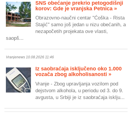
SNS obećanje prekrio petogodišnji
korov: Gde je vranjska Petnica »
Obrazovno-naučni centar "Ćoška - Rista
Stajić" samo još jedan u nizu obećanih, a
nezapočetih projekata ove vlasti,
saopš...
Vranjenews 10.08.2026 11:46
Iz saobraćaja isključeno oko 1.000
vozača zbog alkoholisanosti »
Vranje - Zbog upravljanja vozilom pod
dejstvom alkohola, u periodu od 3. do 9.
avgusta, u Srbiji je iz saobraćaja isklju...