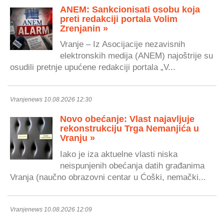
ANEM: Sankcionisati osobu koja
preti redakciji portala Volim
Zrenjanin »
Vranje – Iz Asocijacije nezavisnih
elektronskih medija (ANEM) najoštrije su
osudili pretnje upućene redakciji portala „V...
Vranjenews 10.08.2026 12:30
Novo obećanje: Vlast najavljuje
rekonstrukciju Trga Nemanjića u
Vranju »
Iako je iza aktuelne vlasti niska
neispunjenih obećanja datih građanima
Vranja (naučno obrazovni centar u Ćoški, nemački...
Vranjenews 10.08.2026 12:09