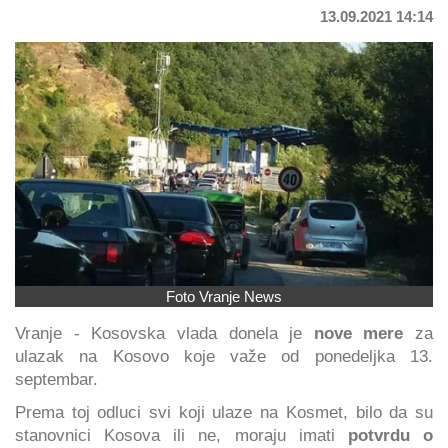
13.09.2021 14:14
Foto Vranje News
Vranje - Kosovska vlada donela je
nove mere
za
ulazak na Kosovo koje važe od ponedeljka 13.
septembar.
Prema toj odluci svi koji ulaze na Kosmet, bilo da su
stanovnici Kosova ili ne, moraju imati
potvrdu o