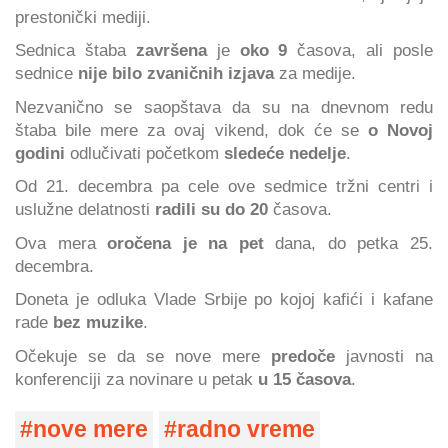
prestonički mediji.
Sednica štaba
završena
je
oko 9
časova, ali posle
sednice
nije bilo zvaničnih izjava
za medije.
Nezvanično se saopštava da su na dnevnom redu
štaba bile mere za ovaj vikend, dok će se
o Novoj
godini
odlučivati početkom
sledeće nedelje
.
Od 21. decembra pa cele ove sedmice tržni centri i
uslužne delatnosti
radili su do 20
časova.
Ova mera
oročena je na pet
dana, do petka 25.
decembra.
Doneta je odluka Vlade Srbije po kojoj kafići i kafane
rade
bez muzike
.
Očekuje se da se nove mere
predoče
javnosti na
konferenciji za novinare u petak
u 15 časova
.
nove mere
radno vreme