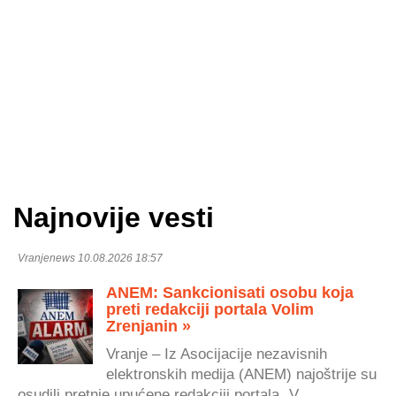
Najnovije vesti
Vranjenews 10.08.2026 18:57
ANEM: Sankcionisati osobu koja
preti redakciji portala Volim
Zrenjanin »
Vranje – Iz Asocijacije nezavisnih
elektronskih medija (ANEM) najoštrije su
osudili pretnje upućene redakciji portala „V...