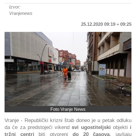
Izvor:
Vranjenews
25.12.2020 09:19 » 09:25
Foto Vranje News
Vranje - Republički krizni štab doneo je u petak odluku
da će za predstojeći vikend
svi ugostiteljski
objekti
i
tržni centri
biti otvoreni
do 20 časova
, javljaju