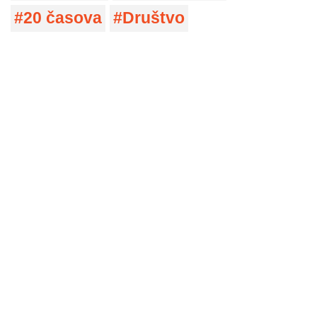
20 časova
Društvo