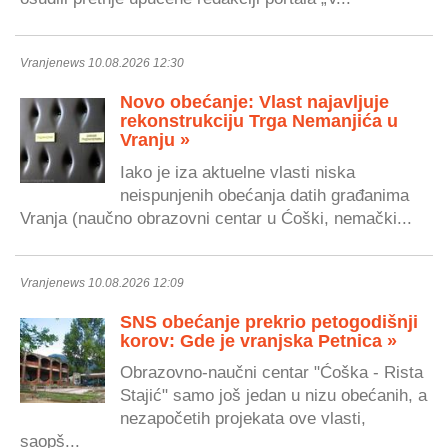
Vranjenews 10.08.2026 12:30
Novo obećanje: Vlast najavljuje
rekonstrukciju Trga Nemanjića u
Vranju »
Iako je iza aktuelne vlasti niska
neispunjenih obećanja datih građanima
Vranja (naučno obrazovni centar u Ćoški, nemački...
Vranjenews 10.08.2026 12:09
SNS obećanje prekrio petogodišnji
korov: Gde je vranjska Petnica »
Obrazovno-naučni centar "Ćoška - Rista
Stajić" samo još jedan u nizu obećanih, a
nezapočetih projekata ove vlasti,
saopš...