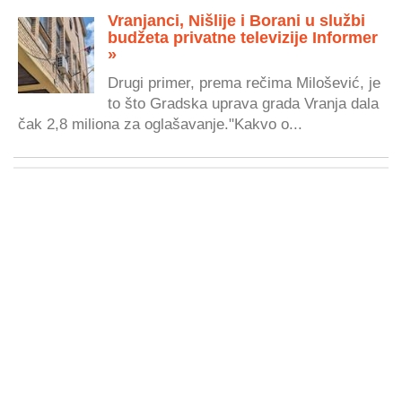
Vranjanci, Nišlije i Borani u službi
budžeta privatne televizije Informer
»
Drugi primer, prema rečima Milošević, je
to što Gradska uprava grada Vranja dala
čak 2,8 miliona za oglašavanje."Kakvo o...