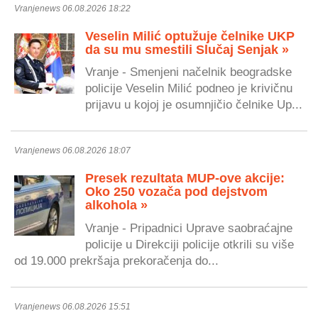
Vranjenews 06.08.2026 18:22
Veselin Milić optužuje čelnike UKP
da su mu smestili Slučaj Senjak »
Vranje - Smenjeni načelnik beogradske
policije Veselin Milić podneo je krivičnu
prijavu u kojoj je osumnjičio čelnike Up...
Vranjenews 06.08.2026 18:07
Presek rezultata MUP-ove akcije:
Oko 250 vozača pod dejstvom
alkohola »
Vranje - Pripadnici Uprave saobraćajne
policije u Direkciji policije otkrili su više
od 19.000 prekršaja prekoračenja do...
Vranjenews 06.08.2026 15:51