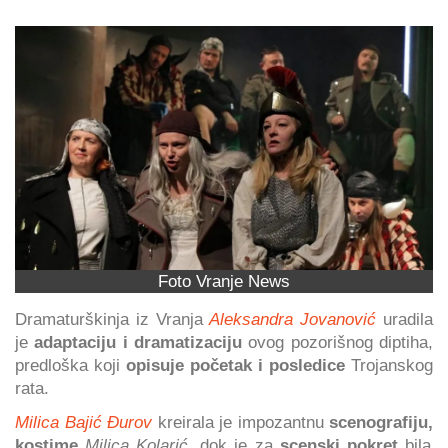
Foto Vranje News
Dramaturškinja iz Vranja
Aleksandra Jovanović
uradila
je
adaptaciju i
dramatizaciju
ovog pozorišnog diptiha,
predloška koji
opisuje početak i posledice
Trojanskog
rata.
Milica Bajić Đurov
kreirala je impozantnu
scenografiju,
kostime
Milica Kolarić
, dok je za
scenski pokret
bila