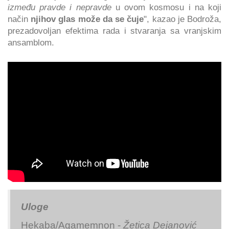
između pravde i nepravde
u ovom kosmosu i na koji
način
njihov glas može da se čuje
", kazao je Bodroža,
prezadovoljan efektima rada i stvaranja sa vranjskim
ansamblom.
Uloge
Hekaba/Agamemnon -
Žetica Dejanović