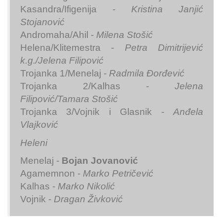
Kasandra/Ifigenija -
Kristina Janjić
Stojanović
Andromaha/Ahil -
Milena Stošić
Helena/Klitemestra -
Petra Dimitrijević
k.g./Jelena Filipović
Trojanka 1/Menelaj -
Radmila Đorđević
Trojanka 2/Kalhas -
Jelena
Filipović/Tamara Stošić
Trojanka 3/Vojnik i Glasnik -
Anđela
Vlajković
Heleni
Menelaj -
Bojan Jovanović
Agamemnon -
Marko Petričević
Kalhas -
Marko Nikolić
Vojnik -
Dragan Živković