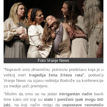
Foto Vranje News
"Napravili smo
dinamičnu
,
potresnu
predstavu koja je u
velikoj meri
tragedija žena žrtava rata"
, podseća
Vranje News na izjavu reditelja Bodrože sa konferencije
za medije uoči premijere.
"Mislim da smo se na jedan
intrigantan način
bavili
time kako oni koji su
slabi i poniženi ipak mogu biti
jaki,
na koji način mogu da
uspostave ravnotežu