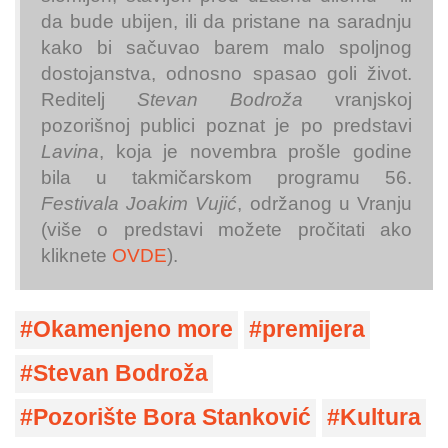
da bude ubijen, ili da pristane na saradnju
kako bi sačuvao barem malo spoljnog
dostojanstva, odnosno spasao goli život.
Reditelj
Stevan Bodroža
vranjskoj
pozorišnoj publici poznat je po predstavi
Lavina
, koja je novembra prošle godine
bila u takmičarskom programu 56.
Festivala Joakim Vujić
, održanog u Vranju
(više o predstavi možete pročitati ako
kliknete
OVDE
).
Okamenjeno more
premijera
Stevan Bodroža
Pozorište Bora Stanković
Kultura