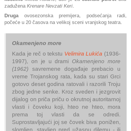
zadužena
Krenare Nevzati Keri
.
Druga
ovosezonska premijera, podsećanja radi,
počeće u 20 časova na velikoj sceni vranjskog teatra.
Okamenjeno more
Kada je reč o tekstu
Velimira Lukića
(1936-
1997), on je u drami
Okamenjeno more
(1962)
savremene događaje prebacio u
vreme Trojanskog rata, kada su stari Grci
gotovo deset godina ratovali i razorili Troju
zbog jedne senke. Kroz sveden i jezgrovit
dijalog on priča priču o okrutnoj autoritarnoj
vlasti i čoveku koji, hteo ne hteo, mora
prema toj vlasti da se odredi.
Suprostavljajući joj se čovek biva ponižen,
slomljen, stavljen pred užasnu dilemu - ili