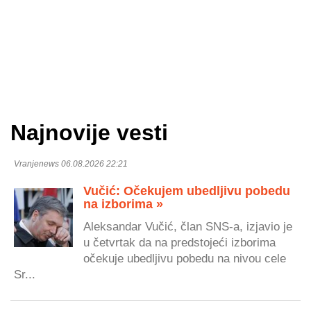
Najnovije vesti
Vranjenews 06.08.2026 22:21
Vučić: Očekujem ubedljivu pobedu
na izborima »
Aleksandar Vučić, član SNS-a, izjavio je
u četvrtak da na predstojeći izborima
očekuje ubedljivu pobedu na nivou cele
Sr...