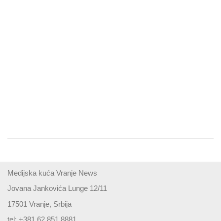
Medijska kuća Vranje News
Jovana Jankovića Lunge 12/11
17501 Vranje, Srbija
tel: +381 62 851 8881