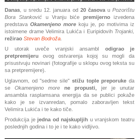
Danas
, u sredu 12. januara od
20 časova
u
Pozorištu
Bora Stanković
u Vranju biće
premijerno
izvedena
predstava
Okamenjeno more
koju je, po motivima iz
istoimene drame Velimira Lukića i Euripidovih
Trojanki,
režirao
Stevan Bodroža
.
U utorak uveče vranjski ansambl
odigrao je
pretpremijeru
ovog ostvarenja kojoj su mogli da
prisustvuju novinari (fotografije u sklopu ovog teksta su
sa pretpremijere).
Uglavnom, od "sedme sile"
stižu tople preporuke
da
se
Okamenjeno more
ne propusti,
jer je unutar
ansambla rasplamsana energija da se publici pokaže
kako je se izvanredan, pomalo zaboravljen tekst
Velimira Lukića i te kako tiče.
Produkcija je
jedna od najskupljih
u vranjskom teatru
poslednjih godina i to je i te kako vidljivo.