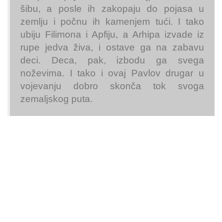
šibu, a posle ih zakopaju do pojasa u
zemlju i počnu ih kamenjem tući. I tako
ubiju Filimona i Apfiju, a Arhipa izvade iz
rupe jedva živa, i ostave ga na zabavu
deci. Deca, pak, izbodu ga svega
noževima. I tako i ovaj Pavlov drugar u
vojevanju dobro skonča tok svoga
zemaljskog puta.