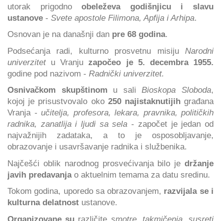
utorak prigodno
obeleževa godišnjicu i slavu
ustanove
-
Svete apostole Filimona, Apfija i Arhipa
.
Osnovan je na današnji dan
pre 68 godina
.
Podsećanja radi, kulturno prosvetnu misiju
Narodni
univerzitet
u Vranju
započeo je 5. decembra 1955.
godine pod nazivom -
Radnički univerzitet.
Osnivačkom skupštinom
u sali
Bioskopa Sloboda
,
kojoj je prisustvovalo oko
250 najistaknutijih
građana
Vranja -
učitelja, profesora, lekara, pravnika, političkih
radnika, zanatlija i ljudi sa sela
- započet je jedan od
najvažnijih zadataka, a to je osposobljavanje,
obrazovanje i usavršavanje radnika i službenika.
Najčešći oblik narodnog prosvećivanja bilo je
držanje
javih predavanja
o aktuelnim temama za datu sredinu.
Tokom godina, uporedo sa obrazovanjem,
razvijala se i
kulturna delatnost
ustanove.
Organizovane su
različite
smotre, takmičenja, susreti