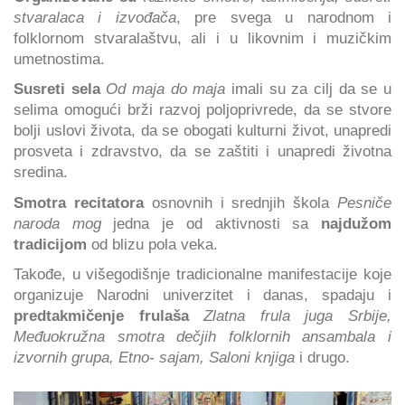
stvaralaca i izvođača
, pre svega u narodnom i
folklornom stvaralaštvu, ali i u likovnim i muzičkim
umetnostima.
Susreti sela
Od maja do maja
imali su za cilj da se u
selima omogući brži razvoj poljoprivrede, da se stvore
bolji uslovi života, da se obogati kulturni život, unapredi
prosveta i zdravstvo, da se zaštiti i unapredi životna
sredina.
Smotra recitatora
osnovnih i srednjih škola
Pesniče
naroda mog
jedna je od aktivnosti sa
najdužom
tradicijom
od blizu pola veka.
Takođe, u višegodišnje tradicionalne manifestacije koje
organizuje Narodni univerzitet i danas, spadaju i
predtakmičenje frulaša
Zlatna frula juga Srbije,
Međuokružna smotra dečjih folklornih ansambala i
izvornih grupa, Etno- sajam, Saloni knjiga
i drugo.