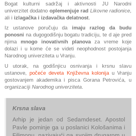
Bogat kulturni sadržaj i aktivnosti JU Narodni
univerzitet dodatno
oplemenjuje rad
Likovne radionice
,
ali i
izlagačka i izdavačka delatnost
.
Iz ustanove poručuju da
imaju razlog da budu
ponosni
na dugogodišnju bogatu tradiciju, te d aje pred
njima
mnogo inovativnih planova
za vreme koje
dolazi i u kome će se videti neophodnost postojanja
Narodnog univerziteta u Vranju.
U utorak, na godišnjicu osnivanja i krsnu slavu
ustanove,
počeće deveta Književna kolonija
u Vranju
gostovanjem akademika i pisca Gorana Petrovića, u
organizaciji
Narodnog univerziteta
.
Krsna slava
Arhip je jedan od Sedamdeset. Apostol
Pavle pominje ga u poslanici Kološanima i
Filimonu, nazivajući ga svojim drugarom u