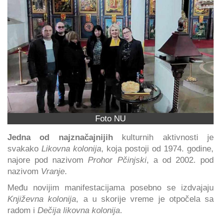
Foto NU
Jedna od najznačajnijih
kulturnih aktivnosti je
svakako
Likovna kolonija
, koja postoji od 1974. godine,
najore pod nazivom
Prohor Pčinjski
, a od 2002. pod
nazivom
Vranje
.
Među novijim manifestacijama posebno se izdvajaju
Književna kolonija
, a u skorije vreme je otpočela sa
radom i
Dečija likovna kolonija
.