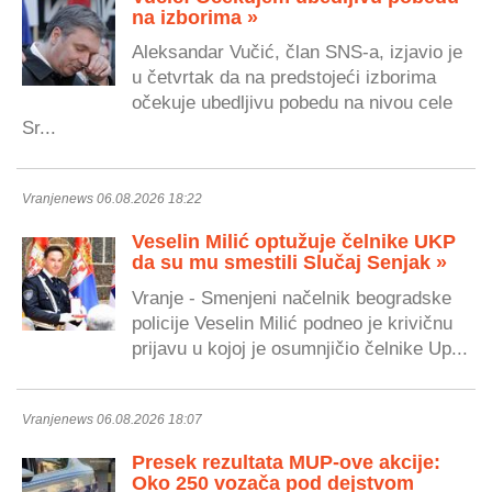
na izborima »
Aleksandar Vučić, član SNS-a, izjavio je
u četvrtak da na predstojeći izborima
očekuje ubedljivu pobedu na nivou cele
Sr...
Vranjenews 06.08.2026 18:22
Veselin Milić optužuje čelnike UKP
da su mu smestili Slučaj Senjak »
Vranje - Smenjeni načelnik beogradske
policije Veselin Milić podneo je krivičnu
prijavu u kojoj je osumnjičio čelnike Up...
Vranjenews 06.08.2026 18:07
Presek rezultata MUP-ove akcije:
Oko 250 vozača pod dejstvom