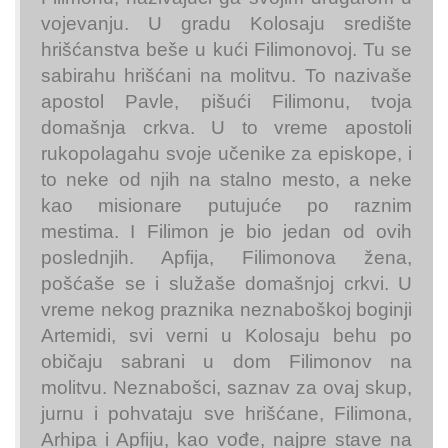
vojevanju. U gradu Kolosaju središte
hrišćanstva beše u kući Filimonovoj. Tu se
sabirahu hrišćani na molitvu. To nazivaše
apostol Pavle, pišući Filimonu, tvoja
domašnja crkva. U to vreme apostoli
rukopolagahu svoje učenike za episkope, i
to neke od njih na stalno mesto, a neke
kao misionare putujuće po raznim
mestima. I Filimon je bio jedan od ovih
poslednjih. Apfija, Filimonova žena,
pošćaše se i služaše domašnjoj crkvi. U
vreme nekog praznika neznaboškoj boginji
Artemidi, svi verni u Kolosaju behu po
običaju sabrani u dom Filimonov na
molitvu. Neznabošci, saznav za ovaj skup,
jurnu i pohvataju sve hrišćane, Filimona,
Arhipa i Apfiju, kao vođe, najpre stave na