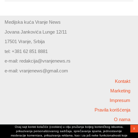
Medijska kuća Vranje News
Jovana Jankovića Lunge 12/11
17501 Vranje, Srbija
tel: +381 62 851 8881
e-mail:
redakcija@vranjenews.rs
e-mail:
vranjenews@gmail.com
Kontakt
Marketing
Impresum
Pravila korišćenja
O nama
Ovaj sajt koristi kolačiće (cookies) u cilju pružanja boljeg korisničkog iskustva,
X
Copyright © 2026 Vranjenews
prikazivanja personalizovanog sadržaja, sprečavanja spama, jednostavnije
All rights reserved
moderacije komentara, prikazivanja reklama, kao i za još neke funkcionalnosti koje