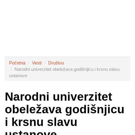
Početna
Vesti
Društvo
Narodni univerzitet obeležava godišnjicu i krsnu slavu
ustanove
Narodni univerzitet
obeležava godišnjicu
i krsnu slavu
ustanove