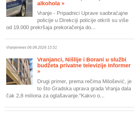
alkohola »
Vranje - Pripadnici Uprave saobraćajne
policije u Direkciji policije otkrili su više
od 19.000 prekršaja prekoračenja do...
Vranjenews 06.08.2026 15:51
Vranjanci, Nišlije i Borani u službi
budžeta privatne televizije Informer
»
Drugi primer, prema rečima Milošević, je
to što Gradska uprava grada Vranja dala
čak 2,8 miliona za oglašavanje."Kakvo o...