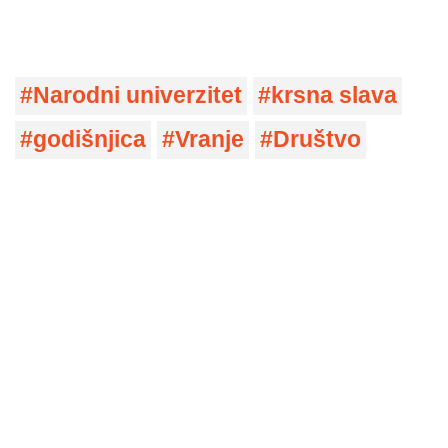
Narodni univerzitet
krsna slava
godišnjica
Vranje
Društvo