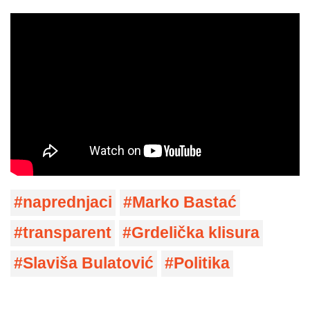
naprednjaci
Marko Bastać
transparent
Grdelička klisura
Slaviša Bulatović
Politika