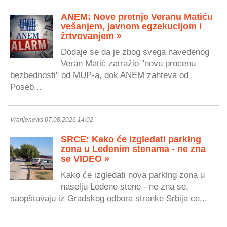
ANEM: Nove pretnje Veranu Matiću
vešanjem, javnom egzekucijom i
žrtvovanjem »
Dodaje se da je zbog svega navedenog
Veran Matić zatražio "novu procenu
bezbednosti" od MUP-a, dok ANEM zahteva od
Poseb...
Vranjenews 07.08.2026 14:02
SRCE: Kako će izgledati parking
zona u Ledenim stenama - ne zna
se VIDEO »
Kako će izgledati nova parking zona u
naselju Ledene stene - ne zna se,
saopštavaju iz Gradskog odbora stranke Srbija ce...