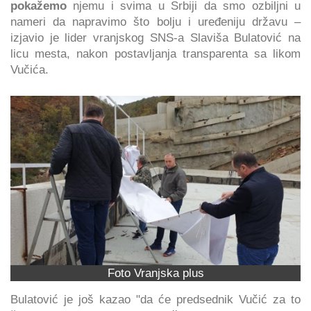
pokažemo
njemu i svima u Srbiji da smo ozbiljni u
nameri da napravimo što bolju i uređeniju državu –
izjavio je lider vranjskog SNS-a Slaviša Bulatović na
licu mesta, nakon postavljanja transparenta sa likom
Vučića.
Foto Vranjska plus
Bulatović je još kazao "da će predsednik Vučić za to