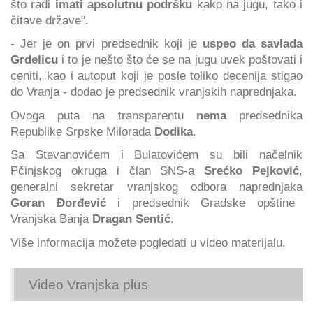
što radi
imati apsolutnu podršku
kako na jugu, tako i
čitave države".
- Jer je on prvi predsednik koji je
uspeo da savlada
Grdelicu
i to je nešto što će se na jugu uvek poštovati i
ceniti, kao i autoput koji je posle toliko decenija stigao
do Vranja - dodao je predsednik vranjskih naprednjaka.
Ovoga puta na transparentu
nema
predsednika
Republike Srpske Milorada
Dodika
.
Sa Stevanovićem i Bulatovićem su bili načelnik
Pčinjskog okruga i član SNS-a
Srećko Pejković
,
generalni sekretar vranjskog odbora naprednjaka
Goran Đorđević
i predsednik Gradske opštine
Vranjska Banja
Dragan Sentić
.
Više informacija možete pogledati u video materijalu.
Video Vranjska plus