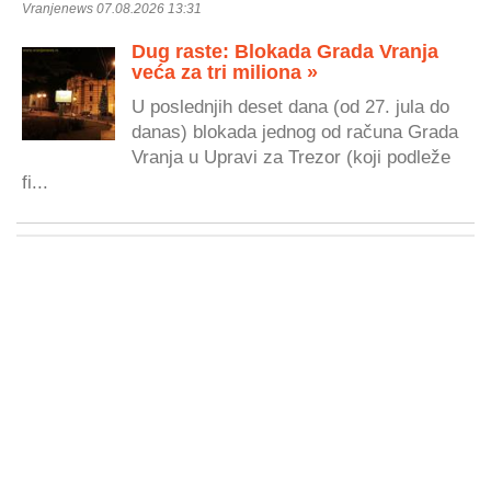
Vranjenews 07.08.2026 13:31
Dug raste: Blokada Grada Vranja
veća za tri miliona »
U poslednjih deset dana (od 27. jula do
danas) blokada jednog od računa Grada
Vranja u Upravi za Trezor (koji podleže
fi...