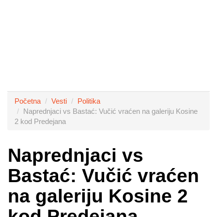
Početna
Vesti
Politika
Naprednjaci vs Bastać: Vučić vraćen na galeriju Kosine
2 kod Predejana
Naprednjaci vs
Bastać: Vučić vraćen
na galeriju Kosine 2
kod Predejana