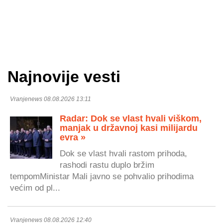
Najnovije vesti
Vranjenews 08.08.2026 13:11
Radar: Dok se vlast hvali viškom,
manjak u državnoj kasi milijardu
evra »
Dok se vlast hvali rastom prihoda,
rashodi rastu duplo bržim
tempomMinistar Mali javno se pohvalio prihodima
većim od pl...
Vranjenews 08.08.2026 12:40