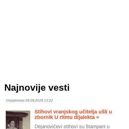
Najnovije vesti
Vranjenews 09.08.2026 15:22
Stihovi vranjskog učitelja ušli u
zbornik U ritmu dijalekta »
Dejanovićevi stihovi su štampani u