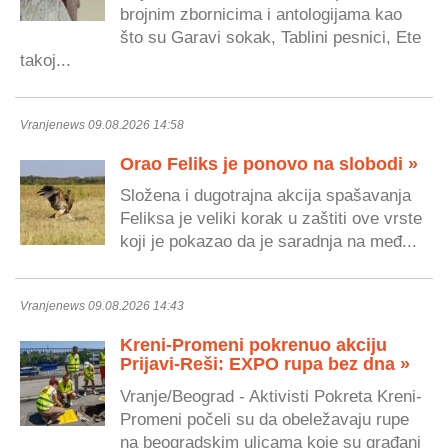
brojnim zbornicima i antologijama kao
što su Garavi sokak, Tablini pesnici, Ete
takoj...
Vranjenews 09.08.2026 14:58
Orao Feliks je ponovo na slobodi »
Složena i dugotrajna akcija spašavanja
Feliksa je veliki korak u zaštiti ove vrste
koji je pokazao da je saradnja na međ...
Vranjenews 09.08.2026 14:43
Kreni-Promeni pokrenuo akciju
Prijavi-Reši: EXPO rupa bez dna »
Vranje/Beograd - Aktivisti Pokreta Kreni-
Promeni počeli su da obeležavaju rupe
na beogradskim ulicama koje su građani