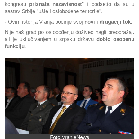
kongresu
priznata nezavisnost
" i podsetio da su u
sastav Srbije "ušle i oslobođene teritorije".
- Ovim istorija Vranja počinje svoj
novi i drugačiji tok
.
Nije naš grad po oslobođenju doživeo nagli preobražaj,
ali je uključivanjem u srpsku državu
dobio osobenu
funkciju
.
Foto VranjeNews