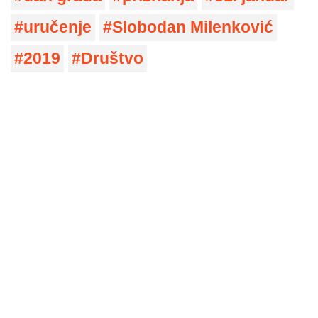
uručenje
Slobodan Milenković
2019
Društvo