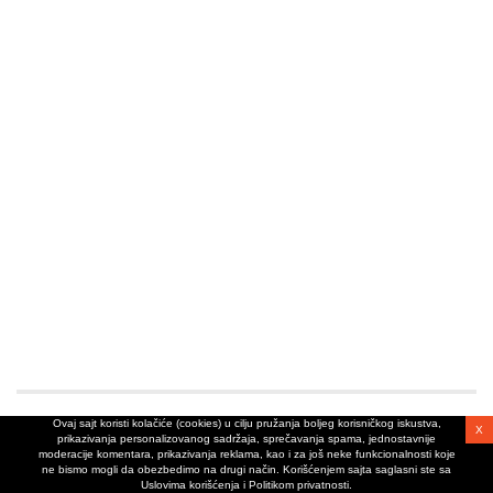
Ovaj sajt koristi kolačiće (cookies) u cilju pružanja boljeg korisničkog iskustva,
X
prikazivanja personalizovanog sadržaja, sprečavanja spama, jednostavnije
moderacije komentara, prikazivanja reklama, kao i za još neke funkcionalnosti koje
ne bismo mogli da obezbedimo na drugi način. Korišćenjem sajta saglasni ste sa
Uslovima korišćenja i Politikom privatnosti.