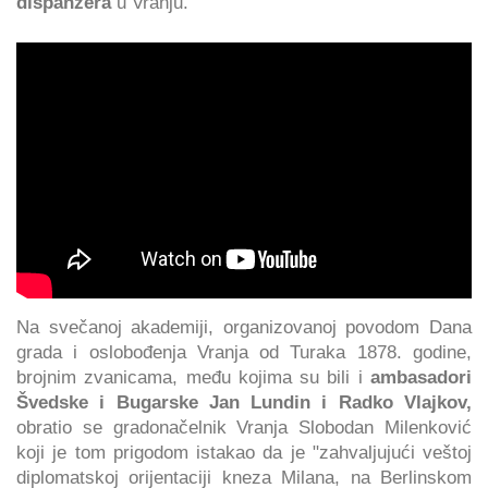
dispanzera
u Vranju.
Na svečanoj akademiji, organizovanoj povodom Dana
grada i oslobođenja Vranja od Turaka 1878. godine,
brojnim zvanicama, među kojima su bili i
ambasadori
Švedske i Bugarske
Jan Lundin i Radko Vlajkov,
obratio se gradonačelnik Vranja Slobodan Milenković
koji je tom prigodom istakao da je "zahvaljujući veštoj
diplomatskoj orijentaciji kneza Milana, na Berlinskom