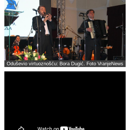
Oduševio virtuoznošću: Bora Dugić. Foto VranjeNews