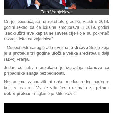
Foto VranjeNews
On je, podsećajući na rezultate gradske vlasti u 2018.
godini rekao da će lokalna smouprava u 2019. godini
"
zaokružiti sve kapitalne investicije
koje su pokretač
razvoja lokalne zajednice".
- Osobenosti našeg grada svesna je
država
Srbija koja
je
u protekle tri godine uložila velika sredstva
u dalji
razvoj Vranja.
Jedan od takvih projekata je izgradnja
stanova za
pripadnike snaga bezbednosti
.
Ne smemo zaboraviti ni naše međunarodne partnere
koji, s pravom, Vranje vrlo često uzimaju za
primer
dobre prakse
- naglasio je Milenković.