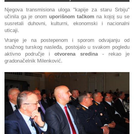
Njegova transmisiona uloga "kapije za staru Srbiju"
učinila ga je onom
uporišnom tačkom
na kojoj su se
susretali duhovni, kulturni, ekonomski i nacionalni
uticaji.
Vranje je na postepenom i sporom odvajanju od
snažnog turskog nasleđa, postojalo u svakom pogledu
aktivno područje i
otvorena sredina
- rekao je
gradonačelnik Milenković.