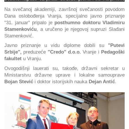
Na svečanoj akademiji, završnoj svečanosti povodom
Dana oslobođenja Vranja, specijalno javno priznanje
"31. januar" pripalo je
posthumno doktoru Vladimiru
Stamenkoviću
, a uručeno je njegovoj supruzi Slađani
Stamenković.
Javno priznanje u vidu diplome dobili su
"Putevi
Srbije",
preduzeće
"Credo" d.o.o.
Vranje i
Pedagoški
fakultet
u Vranju.
Ovogodišnji lauerati su, takođe, državni sekretar u
Ministarstvu državne uprave i lokalne samouprave
Bojan Stević
i doktor istorijskih nauka
Dejan Antić
.