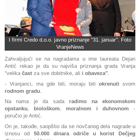
I firmi Credo d.o.o. javno priznanje "31. januar". Foto
VranjeNews
Zahvaljujući se na nagradama u ime laureata Dejan
Antić rekao je da su najviša priznanja grada Vranja
"velika
čast
za sve dobitnike, ali
i obaveza"
.
- Vranjanci, ma gde bili, moraju biti
okrenuti
svom
rodnom gradu
.
Na nama je da sada
radimo na ekonomskom
opstanku
,
biološkom
,
moralnom i duhovnom
-
poručio je Antić.
On je, takođe, saopštio da se novčanog dela nagrade u
iznosu od
50.000 dinara odriče u korist Dečjeg