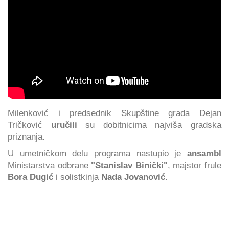
Milenković i predsednik Skupštine grada Dejan
Tričković
uručili
su dobitnicima najviša gradska
priznanja.
U umetničkom delu programa nastupio je
ansambl
Ministarstva odbrane
"Stanislav Binički"
, majstor frule
Bora Dugić
i solistkinja
Nada Jovanović
.