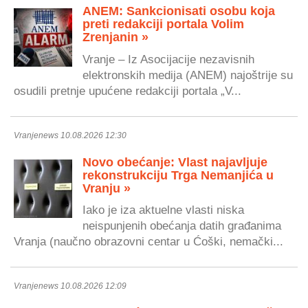
ANEM: Sankcionisati osobu koja
preti redakciji portala Volim
Zrenjanin »
Vranje – Iz Asocijacije nezavisnih
elektronskih medija (ANEM) najoštrije su
osudili pretnje upućene redakciji portala „V...
Vranjenews 10.08.2026 12:30
Novo obećanje: Vlast najavljuje
rekonstrukciju Trga Nemanjića u
Vranju »
Iako je iza aktuelne vlasti niska
neispunjenih obećanja datih građanima
Vranja (naučno obrazovni centar u Ćoški, nemački...
Vranjenews 10.08.2026 12:09