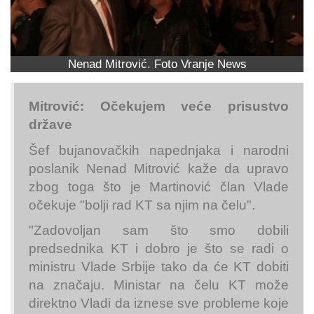
Nenad Mitrović. Foto Vranje News
Mitrović: Očekujem veće prisustvo
države
Šef bujanovačkih napednjaka i narodni
poslanik Nenad Mitrović kaže da upravo
zbog toga što je Martinović član Vlade
očekuje "bolji rad KT sa njim na čelu".
"Zadovoljan sam što smo dobili
predsednika KT i dobro je što se radi o
ministru Vlade Srbije tako da će KT dobiti
na značaju. Ministar na čelu KT može
direktno Vladi da iznese sve probleme koje