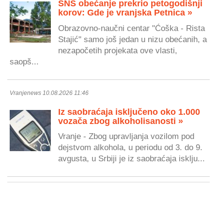
SNS obećanje prekrio petogodišnji
korov: Gde je vranjska Petnica »
Obrazovno-naučni centar "Ćoška - Rista
Stajić" samo još jedan u nizu obećanih, a
nezapočetih projekata ove vlasti,
saopš...
Vranjenews 10.08.2026 11:46
Iz saobraćaja isključeno oko 1.000
vozača zbog alkoholisanosti »
Vranje - Zbog upravljanja vozilom pod
dejstvom alkohola, u periodu od 3. do 9.
avgusta, u Srbiji je iz saobraćaja isklju...