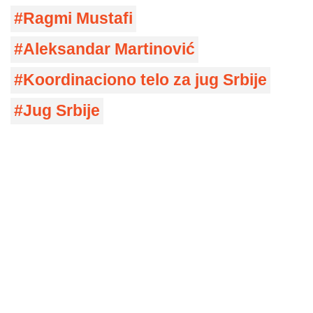
Ragmi Mustafi
Aleksandar Martinović
Koordinaciono telo za jug Srbije
Jug Srbije