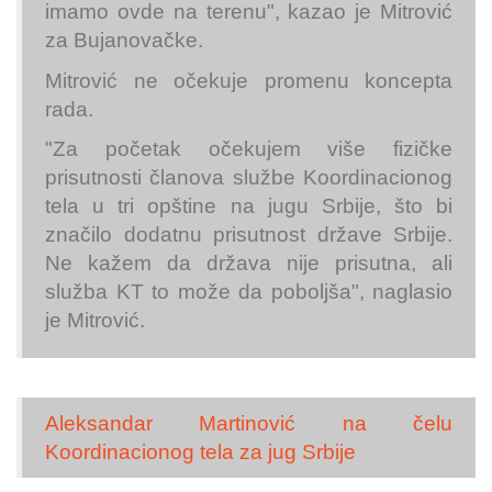
imamo ovde na terenu", kazao je Mitrović
za Bujanovačke.
Mitrović ne očekuje promenu koncepta
rada.
"Za početak očekujem više fizičke
prisutnosti članova službe Koordinacionog
tela u tri opštine na jugu Srbije, što bi
značilo dodatnu prisutnost države Srbije.
Ne kažem da država nije prisutna, ali
služba KT to može da poboljša", naglasio
je Mitrović.
Aleksandar Martinović na čelu
Koordinacionog tela za jug Srbije