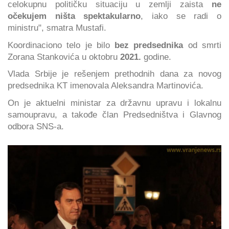
celokupnu političku situaciju u zemlji zaista
ne
očekujem ništa spektakularno
, iako se radi o
ministru", smatra Mustafi.
Koordinaciono telo je bilo
bez predsednika
od smrti
Zorana Stankovića u oktobru
2021.
godine.
Vlada Srbije je rešenjem prethodnih dana za novog
predsednika KT imenovala Aleksandra Martinovića.
On je aktuelni ministar za državnu upravu i lokalnu
samoupravu, a takođe član Predsedništva i Glavnog
odbora SNS-a.