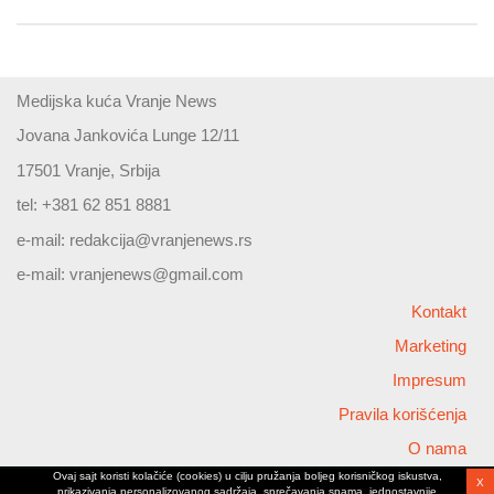
Medijska kuća Vranje News
Jovana Jankovića Lunge 12/11
17501 Vranje, Srbija
tel: +381 62 851 8881
e-mail:
redakcija@vranjenews.rs
e-mail:
vranjenews@gmail.com
Kontakt
Marketing
Impresum
Pravila korišćenja
O nama
Ovaj sajt koristi kolačiće (cookies) u cilju pružanja boljeg korisničkog iskustva,
X
Copyright © 2026 Vranjenews
prikazivanja personalizovanog sadržaja, sprečavanja spama, jednostavnije