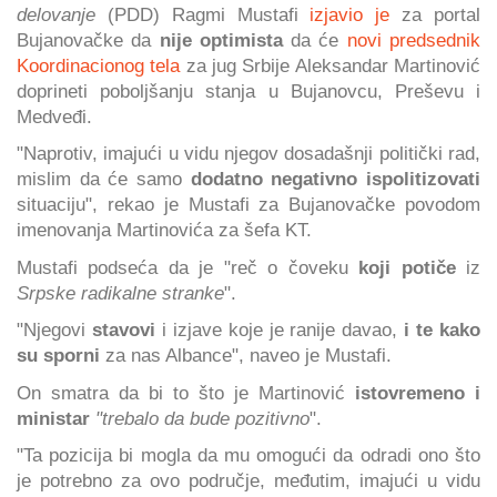
delovanje
(PDD) Ragmi Mustafi
izjavio je
za portal
Bujanovačke da
nije optimista
da će
novi predsednik
Koordinacionog tela
za jug Srbije Aleksandar Martinović
doprineti poboljšanju stanja u Bujanovcu, Preševu i
Medveđi.
"Naprotiv, imajući u vidu njegov dosadašnji politički rad,
mislim da će samo
dodatno negativno ispolitizovati
situaciju", rekao je Mustafi za Bujanovačke povodom
imenovanja Martinovića za šefa KT.
Mustafi podseća da je "reč o čoveku
koji potiče
iz
Srpske radikalne stranke
".
"Njegovi
stavovi
i izjave koje je ranije davao,
i te kako
su sporni
za nas Albance", naveo je Mustafi.
On smatra da bi to što je Martinović
istovremeno i
ministar
"trebalo da bude pozitivno
".
"Ta pozicija bi mogla da mu omogući da odradi ono što
je potrebno za ovo područje, međutim, imajući u vidu