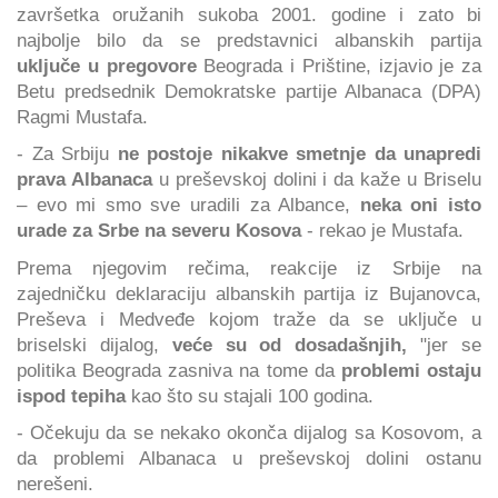
završetka oružanih sukoba 2001. godine i zato bi
najbolje bilo da se predstavnici albanskih partija
uključe u pregovore
Beograda i Prištine, izjavio je za
Betu predsednik Demokratske partije Albanaca (DPA)
Ragmi Mustafa.
- Za Srbiju
ne postoje nikakve smetnje da unapredi
prava Albanaca
u preševskoj dolini i da kaže u Briselu
– evo mi smo sve uradili za Albance,
neka oni isto
urade za Srbe na severu Kosova
- rekao je Mustafa.
Prema njegovim rečima, reakcije iz Srbije na
zajedničku deklaraciju albanskih partija iz Bujanovca,
Preševa i Medveđe kojom traže da se uključe u
briselski dijalog,
veće su od dosadašnjih,
"jer se
politika Beograda zasniva na tome da
problemi ostaju
ispod tepiha
kao što su stajali 100 godina.
- Očekuju da se nekako okonča dijalog sa Kosovom, a
da problemi Albanaca u preševskoj dolini ostanu
nerešeni.