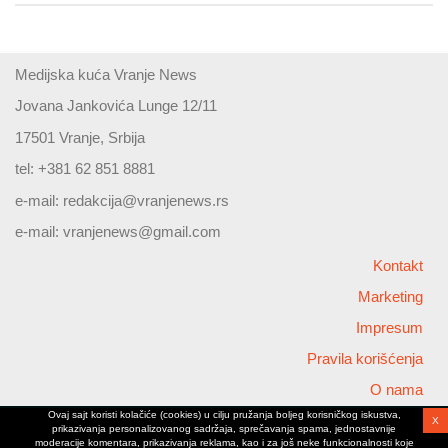
Medijska kuća Vranje News
Jovana Jankovića Lunge 12/11
17501 Vranje, Srbija
tel: +381 62 851 8881
e-mail:
redakcija@vranjenews.rs
e-mail:
vranjenews@gmail.com
Kontakt
Marketing
Impresum
Pravila korišćenja
O nama
Ovaj sajt koristi kolačiće (cookies) u cilju pružanja boljeg korisničkog iskustva,
X
Copyright © 2026 Vranjenews
prikazivanja personalizovanog sadržaja, sprečavanja spama, jednostavnije
All rights reserved
moderacije komentara, prikazivanja reklama, kao i za još neke funkcionalnosti koje