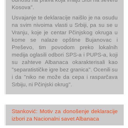
Kosova".
Usvajanje te deklaracije naišlo je na osudu
na svim nivoima vlasti u Srbiji, pa su se u
Vranju, koje je centar Pčinjskog okruga u
kome se nalaze opštine Bujanovac i
Preševo, tim povodom preko lokalnih
medija oglasili odbori SPS-a i PUPS-a, koji
su zahteve Albanaca okarakterisali kao
"separatističke igre bez granica". Ocenili su
i da "niko ne može da cepa i rasparčava
Srbiju, ni Pčinjski okrug".
Stanković: Motiv za donošenje deklaracije
izbori za Nacionalni savet Albanaca