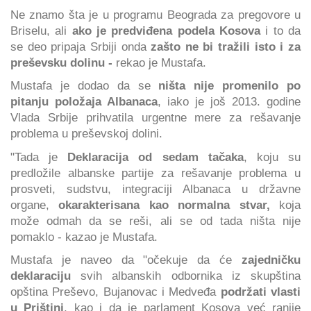
Ne znamo šta je u programu Beograda za pregovore u
Briselu, ali
ako je predviđena podela Kosova
i to da
se deo pripaja Srbiji onda
zašto ne bi tražili isto i za
preševsku dolinu -
rekao je Mustafa.
Mustafa je dodao da se
ništa nije promenilo po
pitanju položaja Albanaca
, iako je još 2013. godine
Vlada Srbije prihvatila urgentne mere za rešavanje
problema u preševskoj dolini.
"Tada je
Deklaracija od sedam tačaka
, koju su
predložile albanske partije za rešavanje problema u
prosveti, sudstvu, integraciji Albanaca u državne
organe,
okarakterisana kao normalna stvar,
koja
može odmah da se reši, ali se od tada ništa nije
pomaklo - kazao je Mustafa.
Mustafa je naveo da "očekuje da će
zajedničku
deklaraciju
svih albanskih odbornika iz skupština
opština Preševo, Bujanovac i Medveđa
podržati vlasti
u Prištini
, kao i da je parlament Kosova već ranije