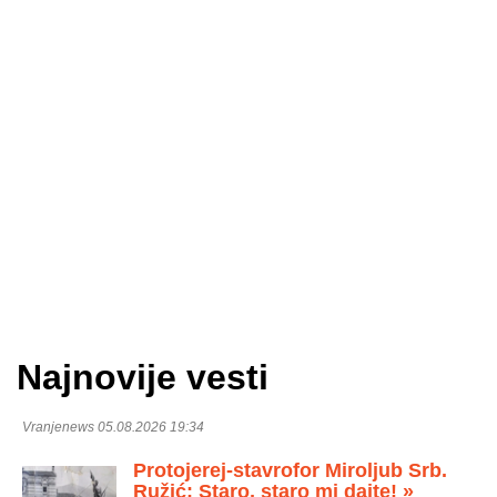
Najnovije vesti
Vranjenews 05.08.2026 19:34
Protojerej-stavrofor Miroljub Srb.
Ružić: Staro, staro mi dajte! »