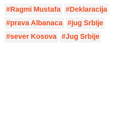
Ragmi Mustafa
Deklaracija
prava Albanaca
jug Srbije
sever Kosova
Jug Srbije