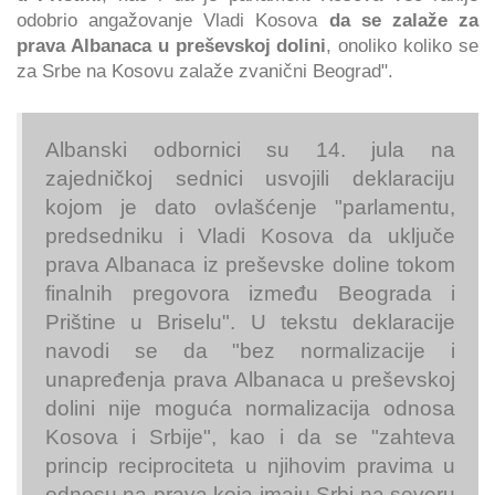
odobrio angažovanje Vladi Kosova
da se zalaže za
prava Albanaca u preševskoj dolini
, onoliko koliko se
za Srbe na Kosovu zalaže zvanični Beograd".
Albanski odbornici su 14. jula na
zajedničkoj sednici usvojili deklaraciju
kojom je dato ovlašćenje "parlamentu,
predsedniku i Vladi Kosova da uključe
prava Albanaca iz preševske doline tokom
finalnih pregovora između Beograda i
Prištine u Briselu". U tekstu deklaracije
navodi se da "bez normalizacije i
unapređenja prava Albanaca u preševskoj
dolini nije moguća normalizacija odnosa
Kosova i Srbije", kao i da se "zahteva
princip reciprociteta u njihovim pravima u
odnosu na prava koja imaju Srbi na severu