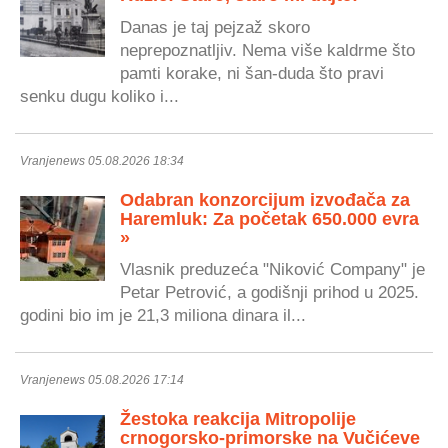
Danas je taj pejzaž skoro
neprepoznatljiv. Nema više kaldrme što
pamti korake, ni šan-duda što pravi
senku dugu koliko i...
Vranjenews 05.08.2026 18:34
Odabran konzorcijum izvođača za
Haremluk: Za početak 650.000 evra
»
Vlasnik preduzeća "Niković Company" je
Petar Petrović, a godišnji prihod u 2025.
godini bio im je 21,3 miliona dinara il...
Vranjenews 05.08.2026 17:14
Žestoka reakcija Mitropolije
crnogorsko-primorske na Vučićeve