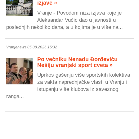
izjave »
Vranje - Povodom niza izjava koje je
Aleksandar Vučić dao u javnosti u
poslednjih nekoliko dana, a u kojima je u više na...
Vranjenews 05.08.2026 15:32
Po većniku Nenadu Đorđeviću
Nešiju vranjski sport cveta »
Uprkos gašenju više sportskih kolektiva
za vakta naprednjačke vlasti u Vranju i
istupanju više klubova iz saveznog
ranga...