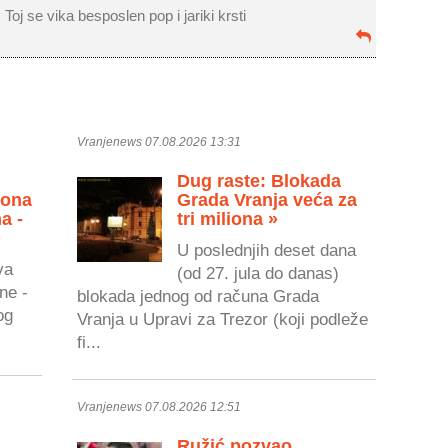
Toj se vika besposlen pop i jariki krsti
Vranjenews 07.08.2026 13:31
Dug raste: Blokada
zona
Grada Vranja veća za
a -
tri miliona »
»
U poslednjih deset dana
va
(od 27. jula do danas)
ne -
blokada jednog od računa Grada
og
Vranja u Upravi za Trezor (koji podleže
fi...
Vranjenews 07.08.2026 12:51
Ružić pozvao