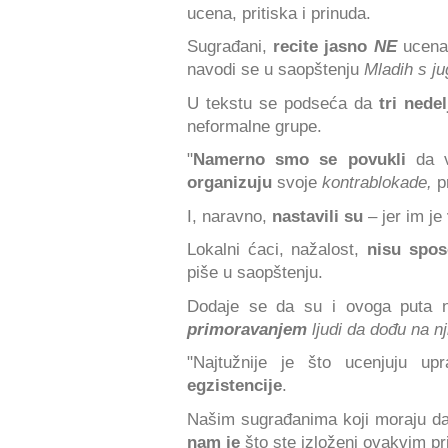
ucena, pritiska i prinuda.
Sugrađani,
recite jasno
NE
ucena
navodi se u saopštenju
Mladih s ju
U tekstu se podseća da
tri nedel
neformalne grupe.
"
Namerno smo se povukli
da v
organizuju
svoje
kontrablokade,
pr
I, naravno,
nastavili su
– jer im je
Lokalni ćaci, nažalost,
nisu spos
piše u saopštenju.
Dodaje se da su i ovoga puta n
primoravanjem
ljudi da dođu na n
"Najtužnije je što ucenjuju u
egzistencije
.
Našim sugrađanima koji moraju da
nam je
što ste izloženi ovakvim pri