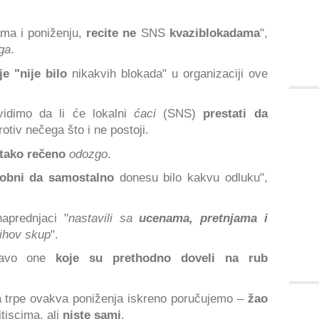
ma i poniženju,
recite ne
SNS
kvaziblokadama
",
ga
.
je "nije bilo
nikakvih blokada" u organizaciji ove
idimo da li će lokalni
ćaci
(SNS)
prestati da
otiv nečega što i ne postoji.
tako rečeno
odozgo
.
obni da samostalno
donesu bilo kakvu odluku",
aprednjaci "
nastavili sa
ucenama, pretnjama i
jihov skup
".
pravo one
koje su prethodno doveli na rub
 trpe ovakva poniženja iskreno poručujemo –
žao
tiscima, ali
niste sami
.