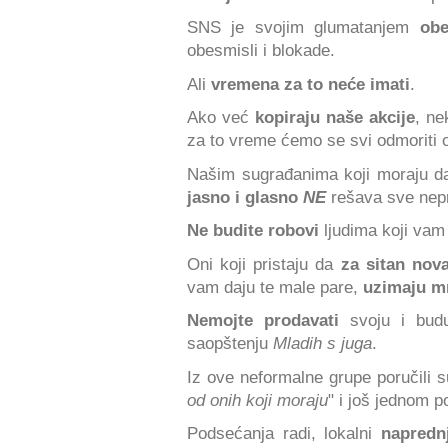
SNS je svojim glumatanjem
obe
obesmisli i blokade.
Ali
vremena za to neće imati
.
Ako već
kopiraju naše akcije
, ne
za to vreme ćemo se svi odmoriti od
Našim sugrađanima koji moraju d
jasno i glasno
NE
rešava sve nepri
Ne budite robovi
ljudima koji vam 
Oni koji pristaju da
za sitan nov
vam daju te male pare,
uzimaju m
Nemojte prodavati
svoju i budu
saopštenju
Mladih s juga
.
Iz ove neformalne grupe poručili s
od onih koji moraju
" i još jednom p
Podsećanja radi, lokalni
naprednj