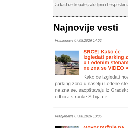
Do kad ce tropate,zaludjeni i besposleni. 
Najnovije vesti
Vranjenews 07.08.2026 14:02
SRCE: Kako će
izgledati parking 
u Ledenim stenam
ne zna se VIDEO 
Kako će izgledati no
parking zona u naselju Ledene ste
ne zna se, saopštavaju iz Gradsk
odbora stranke Srbija ce...
Vranjenews 07.08.2026 13:05
Govor mržnje na