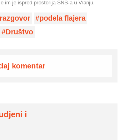
e im je ispred prostorija SNS-a u Vranju.
razgovor
podela flajera
Društvo
daj komentar
udjeni i