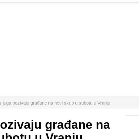
s juga pozivaju građane na novi skup u subotu u Vranju
pozivaju građane na
ubotu u Vranju