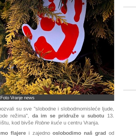
Foto Vranje news
ozvali su sve "slobodne i slobodmomisleće ljude,
bode režima",
da im se pridruže u subotu
13.
ištu, kod bivše
Robne kuće
u centru Vranja.
mo flajere
i zajedno
oslobodimo naš grad
od