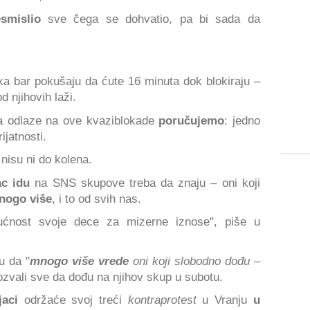
smislio
sve čega se dohvatio, pa bi sada da
ka bar pokušaju da ćute 16 minuta dok blokiraju –
 njihovih laži.
a odlaze na ove kvaziblokade
poručujemo
: jedno
jatnosti.
nisu ni do kolena.
ac idu
na SNS skupove treba da znaju – oni koji
nogo više
, i to od svih nas.
ćnost svoje dece za mizerne iznose", piše u
u da "
mnogo više vrede
oni koji slobodno dođu –
ozvali sve da dođu na njihov skup u subotu.
aci
održaće svoj treći
kontraprotest
u Vranju
u