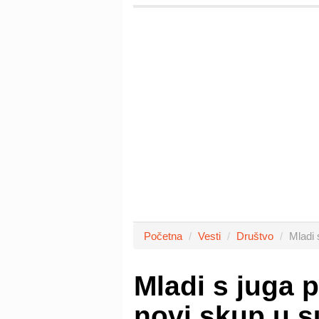
Početna
Vesti
Društvo
Mladi 
Mladi s juga 
novi skup u s