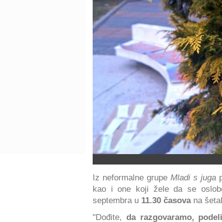
Iz neformalne grupe
Mladi s juga
p
kao i one koji žele da se oslo
septembra u
11.30 časova
na šetal
"Dođite,
da razgovaramo, podeli