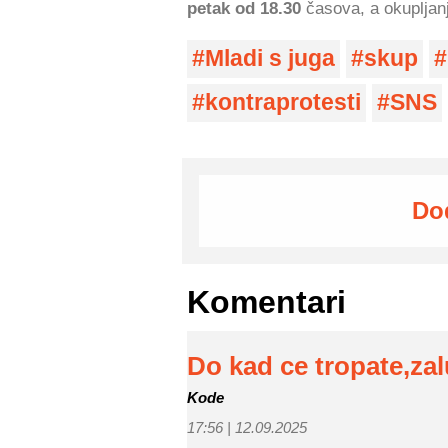
petak od 18.30
časova, a okupljanj
Mladi s juga
skup
kontraprotesti
SNS
Do
Komentari
Do kad ce tropate,zal
Kode
17:56 |
12.09.2025