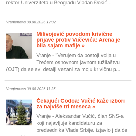
rektor Univerziteta u Beogradu Vladan Đokić...
Vranjenews 09.08.2026 12:02
Milivojević povodom krivične
prijave protiv Vučevića: Arena je
bila sajam mafije »
Vranje - "Verujem da postoji volja u
Trećem osnovnom javnom tužilaštvu
(OJT) da se svi detalji vezani za moju krivičnu p...
Vranjenews 09.08.2026 11:35
Čekajući Godoa: Vučić kaže izbori
za najviše tri meseca »
Vranje - Aleksandar Vučić, član SNS-a
koji najavljuje kandidaturu za
predsednika Vlade Srbije, izjavio j da će