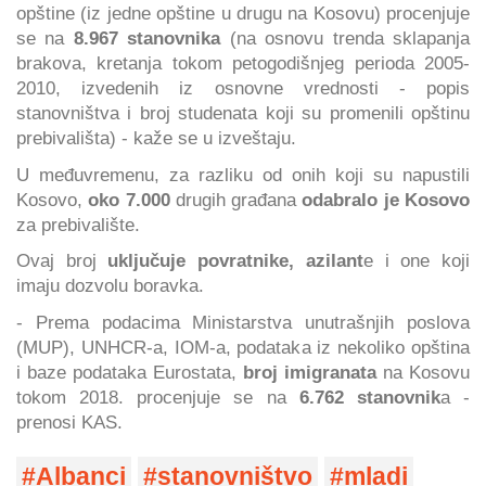
opštine (iz jedne opštine u drugu na Kosovu) procenjuje
se na
8.967 stanovnika
(na osnovu trenda sklapanja
brakova, kretanja tokom petogodišnjeg perioda 2005-
2010, izvedenih iz osnovne vrednosti - popis
stanovništva i broj studenata koji su promenili opštinu
prebivališta) - kaže se u izveštaju.
U međuvremenu, za razliku od onih koji su napustili
Kosovo,
oko 7.000
drugih građana
odabralo je Kosovo
za prebivalište.
Ovaj broj
uključuje povratnike, azilant
e i one koji
imaju dozvolu boravka.
- Prema podacima Ministarstva unutrašnjih poslova
(MUP), UNHCR-a, IOM-a, podataka iz nekoliko opština
i baze podataka Eurostata,
broj imigranata
na Kosovu
tokom 2018. procenjuje se na
6.762 stanovnik
a -
prenosi KAS.
Albanci
stanovništvo
mladi