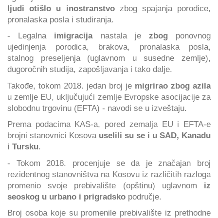
ljudi otišlo u inostranstvo
zbog spajanja porodice,
pronalaska posla i studiranja.
- Legalna
imigracija
nastala je
zbog
ponovnog
ujedinjenja porodica, brakova, pronalaska posla,
stalnog preseljenja (uglavnom u susedne zemlje),
dugoročnih studija, zapošljavanja i tako dalje.
Takođe, tokom 2018. jedan broj je
migrirao zbog azila
u zemlje EU, uključujući zemlje Evropske asocijacije za
slobodnu trgovinu (EFTA) - navodi se u izveštaju.
Prema podacima KAS-a, pored zemalja EU i EFTA-e
brojni stanovnici Kosova
uselili su se i u SAD, Kanadu
i Tursku
.
- Tokom 2018. procenjuje se da je značajan broj
rezidentnog stanovništva na Kosovu iz različitih razloga
promenio svoje prebivalište (opštinu) uglavnom
iz
seoskog u urbano i prigradsko
područje.
Broj osoba koje su promenile prebivalište iz prethodne