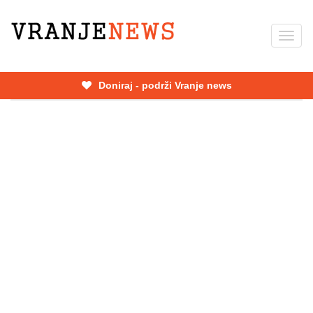
Skip
to
Toggl
main
navig
content
Doniraj - podrži Vranje news