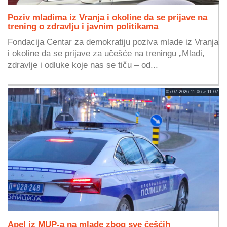
Poziv mladima iz Vranja i okoline da se prijave na
trening o zdravlju i javnim politikama
Fondacija Centar za demokratiju poziva mlade iz Vranja
i okoline da se prijave za učešće na treningu „Mladi,
zdravlje i odluke koje nas se tiču – od...
05.07.2026 11:06 » 11:07
Apel iz MUP-a na mlade zbog sve češćih