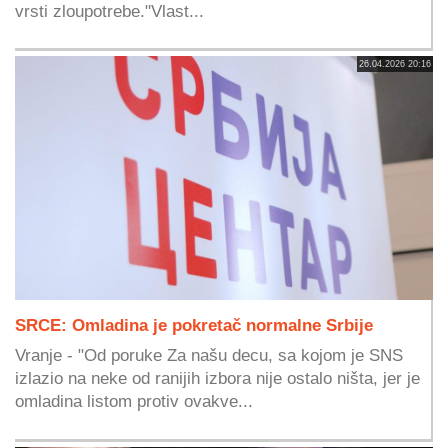
vrsti zloupotrebe."Vlast...
26.04.2026 20:16
SRCE: Omladina je pokretač normalne Srbije
Vranje - "Od poruke Za našu decu, sa kojom je SNS
izlazio na neke od ranijih izbora nije ostalo ništa, jer je
omladina listom protiv ovakve...