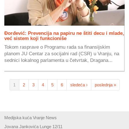
Đorđević: Prevencija na papiru ne štiti decu i mlade,
već sistem koji funkcioniše
Tokom rasprave o Programu rada sa finansijskim
planom JU Centar za socijalni rad (CSR) u Vranju, na
sednici lokalnog parlamenta u četvrtak, Dragana...
1
2
3
4
5
6
sledeća ›
poslednja »
Medijska kuća Vranje News
Jovana Jankovića Lunge 12/11