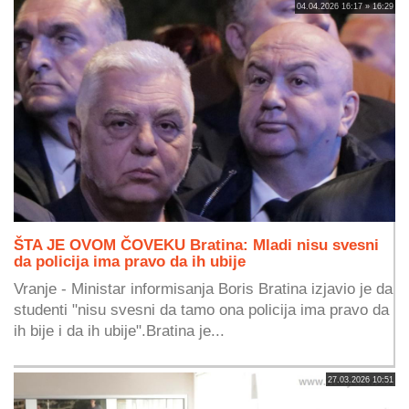
04.04.2026 16:17 » 16:29
ŠTA JE OVOM ČOVEKU Bratina: Mladi nisu svesni
da policija ima pravo da ih ubije
Vranje - Ministar informisanja Boris Bratina izjavio je da
studenti "nisu svesni da tamo ona policija ima pravo da
ih bije i da ih ubije".Bratina je...
27.03.2026 10:51