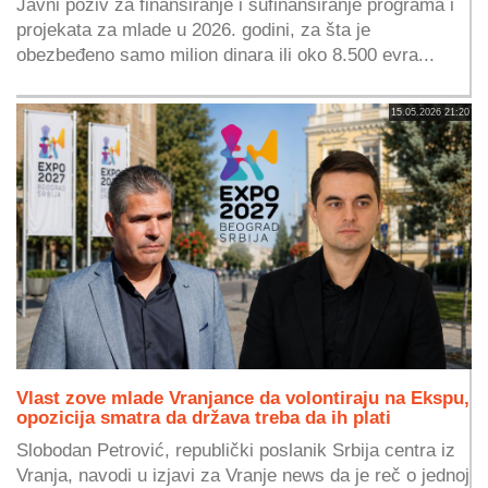
Javni poziv za finansiranje i sufinansiranje programa i
projekata za mlade u 2026. godini, za šta je
obezbeđeno samo milion dinara ili oko 8.500 evra...
15.05.2026 21:20
Vlast zove mlade Vranjance da volontiraju na Ekspu,
opozicija smatra da država treba da ih plati
Slobodan Petrović, republički poslanik Srbija centra iz
Vranja, navodi u izjavi za Vranje news da je reč o jednoj