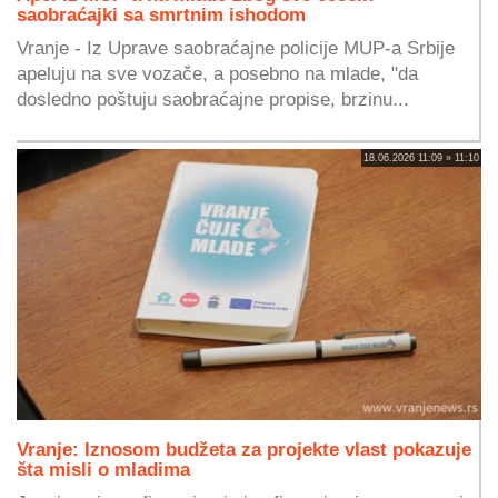
saobraćajki sa smrtnim ishodom
Vranje - Iz Uprave saobraćajne policije MUP-a Srbije
apeluju na sve vozače, a posebno na mlade, "da
dosledno poštuju saobraćajne propise, brzinu...
18.06.2026 11:09 » 11:10
Vranje: Iznosom budžeta za projekte vlast pokazuje
šta misli o mladima