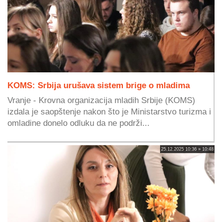
KOMS: Srbija urušava sistem brige o mladima
Vranje - Krovna organizacija mladih Srbije (KOMS)
izdala je saopštenje nakon što je Ministarstvo turizma i
omladine donelo odluku da ne podrži...
25.12.2025 10:36 » 10:48